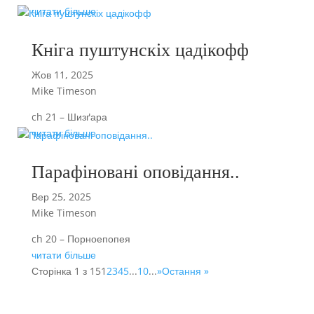
читати більше
Кніга пуштунскіх цадікофф
Жов 11, 2025
Mike Timeson
ch 21 – Шизґара
читати більше
Парафіновані оповідання..
Вер 25, 2025
Mike Timeson
ch 20 – Порноепопея
читати більше
Сторінка 1 з 15
1
2
3
4
5
...
10
...
»
Остання »