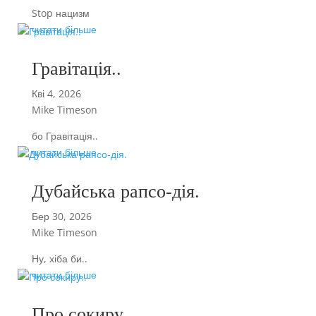
Stop нацизм
читати більше
Гравітація..
Кві 4, 2026
Mike Timeson
бо Гравітація..
читати більше
Дубайська рапсо-дія.
Бер 30, 2026
Mike Timeson
Ну, хіба би..
читати більше
Про сокиру..