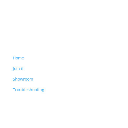
Join the movement for unbreaking news
Main
Home
Join it
Showroom
Troubleshooting
Art Store