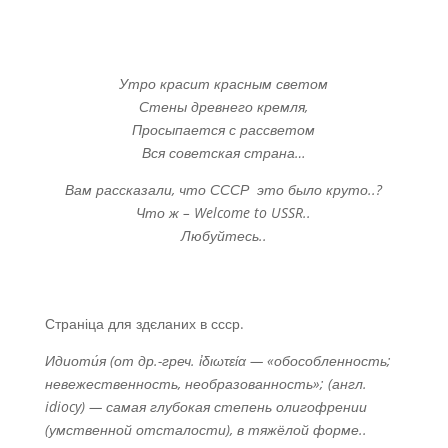
Утро красит красным светом
Стены древнего кремля,
Просыпается с рассветом
Вся советская страна…
Вам рассказали, что СССР это было круто..?
Что ж – Welcome to USSR..
Любуйтесь..
Страніца для здєланих в ссср.
Идиоти́я (от др.-греч. ἰδιωτεία — «обособленность;
невежественность, необразованность»; (англ.
idiocy) — самая глубокая степень олигофрении
(умственной отсталости), в тяжёлой форме..