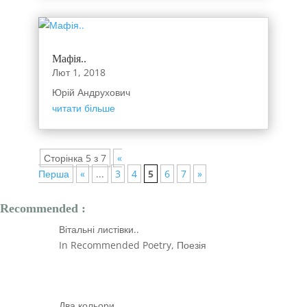
Мафія..
Лют 1, 2018
Юрій Андрухович
читати більше
Сторінка 5 з 7
«
Перша
«
...
3
4
5
6
7
»
Recommended :
Вітальні листівки..
In Recommended Poetry, Поезія
Два кольори..