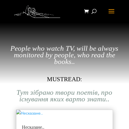
People who watch TV, will be always
monitored by people, who read the
books..
MUSTREAD:
Тут зібрано твори поетів, про
існування яких варто знати..
Несказане..