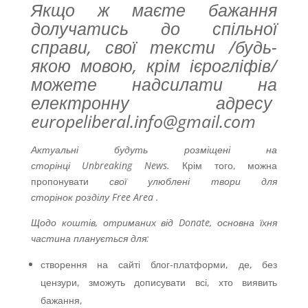
Якщо ж маєте бажання
долучатись до спільної
справи, свої тексти
/будь-
якою мовою, крім ієрогліфів/
можете надсилати на
електронну адресу
europeliberal.info@gmail.com
Актуальні будуть розміщені на
сторінці Unbreak
ing
News.
Крім того, можна
пропонувати
свої улюблені твори для
сторінок розділу Free Area .
Щодо коштів, отриманих від
Donate
, основна їхня
частина планується для:
створення на сайті блог-платформи, де, без
цензури, зможуть дописувати всі, хто виявить
бажання,