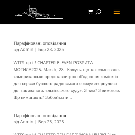
Парафіновані оповідання
від
Admin
|
Бер 28, 2025
WTFStop it! CHAPTER ELEVEN РОЗРИТА
МОГИЛА2025. March, 28 Кажуть, що так самозване,
«американське представництво об’єднання комітетів
для єврєєв бувшого радянського союзу» звернулося
до, так званого, «львівського суду». З чим? З вимогою.
Що вимагають? Зобов’язати...
Парафіновані оповідання
від
Admin
|
Бер 23, 2025
WTFStop it! CHAPTER TEN БАБРУ́ЙСКА ІДИЛІЯ 21го