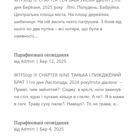
дня Березня, 2025 року Літо. Полудень. Бабру́йск.
Центральна площа міста. На площі дерев’яна
шибениця. На ній висить нєкто патрушев. З боків від
нього по два путіна – всі чотири, що були в
наявності,...
Парафіновані оповідання
від
Admin
|
Бер 12, 2025
WTFStop it! CHAPTER NINE ТАНЬКА І ПИЖДЖЕНИЙ
БРАТ 11го дня Листопада, 2024 рокуInsta-діалоги: –
Привіт, чим зайнятий?- Сиджу в кріслі, ноги закинув
на стіл, курю і пускаю кільця в стелю. А ти?- Я в мами
в селі. Траву суху палю?- Навіщо?- То не трава, а...
Парафіновані оповідання
від
Admin
|
Бер 4, 2025