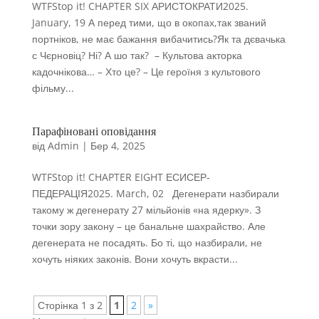
WTFStop it! CHAPTER SIX АРИСТОКРАТИ2025.
January, 19 А перед тими, що в окопах,так званий
портніков, не має бажання вибачитись?Як та дєвачька
с Чєрновіц? Ні? А шо так? – Культова акторка
кадочнікова… – Хто це? – Це героїня з культового
фільму...
Парафіновані оповідання
від
Admin
|
Бер 4, 2025
WTFStop it! CHAPTER EIGHT ЕСИСЕР-
ПЕДЕРАЦІЯ2025. March, 02 Дегенерати назбирали
такому ж дегенерату 27 мільйонів «на ядерку». З
точки зору закону – це банальне шахрайство. Але
дегенерата не посадять. Бо ті, що назбирали, не
хочуть ніяких законів. Вони хочуть вкрасти...
Сторінка 1 з 2
1
2
»