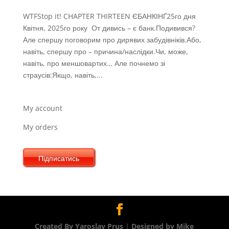
WTFStop it! CHAPTER THIRTEEN ЄБАНКІНҐ25го дня
Квітня, 2025го року От дивись – є банк.Подивився?
Але спершу поговорим про дирявих забудівніків.Або,
навіть, спершу про – причина/наслідки.Чи, може,
навіть, про меншовартих… Але почнемо зі
страусів:Якщо, навіть,...
My account
My orders
Підписатись
Created By Yaroslav Prus
|
Designed by Mike