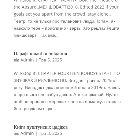
the Absurd..МЕНШОВАРТІ2016. Edited 2022 If your
goals set you apart from the crowd, stay alone..
Театр, то не тільки про талановиті люди. Їх там, як і
навколо тебе – приблизно чверть. Хто решта? Решта
меншоварті. Так вже...
Парафіновані оповідання
від
Admin
|
Тра 5, 2025
WTFStop it! CHAPTER FOURTEEN КОНСУЛЬТАНТ ПО
ЗВ’ЯЗКАХ З РЕАЛЬНІСТЮ..3го дня Травня, 2025го
року Випадок підіслав мені мій пост з 2019го. Навіть
я про нього вже забув давно. А текст цікавий. Ну, то –
щоб не пропав в мережі, як пес на ярмарку, вставлю
його розділом в цю...
Кніга пуштунскіх цадіков
від
Admin
|
Тра 3, 2025