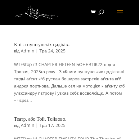
Кніга пуштунскіх цадіків..
від
Admin
|
Тра 24, 2025
WTFStop it! CHAPTER FIFTEEN БОНЕВТІК22го дня
Травня, 2025го року З «Книги пуштунських цадіків»:«І
тагдьі аґєнт кґб руслан боширов застрєлів аґєнта кґб
андрєя портнова. Дальше сєл на мотоцікл к аґєнту кгб
улєксандру пєтрову і уєхав сєбє восвоясіщє. А потом
– чєрєз...
Театр, або Той, Тойвово..
від
Admin
|
Тра 17, 2025
WTFStop it! CHAPTER TWENTY-FOUR The Theatre of