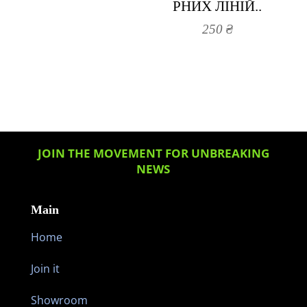
РНИХ ЛІНІЙ..
250
₴
JOIN THE MOVEMENT FOR UNBREAKING
NEWS
Main
Home
Join it
Showroom