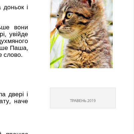
 доньок і
льше вони
і, увійде
 духмяного
ише Паша,
е слово.
а двері і
ату, наче
ТРАВЕНЬ 2019
й, працює