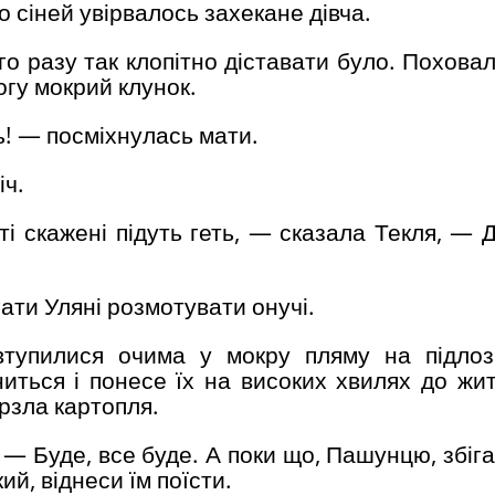
о сіней увірвалось захекане дівча.
го разу так клопітно діставати було. Похова
огу мокрий клунок.
ь! — посміхнулась мати.
іч.
ті скажені підуть геть, — сказала Текля, — 
ати Уляні розмотувати онучі.
втупилися очима у мокру пляму на підлоз
ниться і понесе їх на високих хвилях до жи
ерзла картопля.
— Буде, все буде. А поки що, Пашунцю, збіга
й, віднеси їм поїсти.