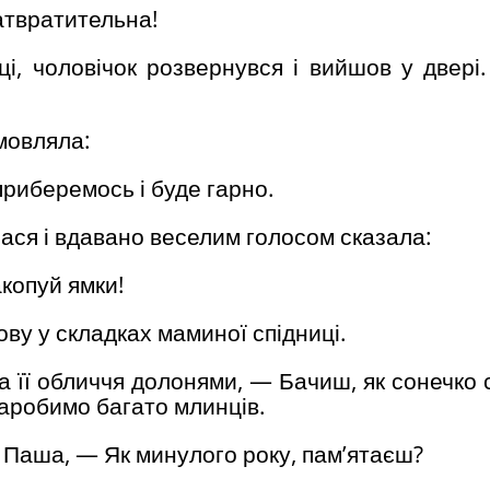
атвратительна!
і, чоловічок розвернувся і вийшов у двері.
омовляла:
 приберемось і буде гарно.
ася і вдавано веселим голосом сказала:
акопуй ямки!
ову у складках маминої спідниці.
а її обличчя долонями, — Бачиш, як сонечко 
 наробимо багато млинців.
аша, — Як минулого року, пам’ятаєш?