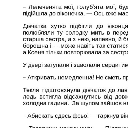
– Лелеченята мої, голуб’ята мої, б
підійшла до віконечка, — Ось вже має
Дівчатка хутко підбігли до віко
полюбляли ту солодку мить в передч
старша сестра, а з нею, напевно, й б
борошна і — може навіть так статис
а Ксеня тільки повторювала за сестр
У двері загупали і заволали сердити
– Аткривать немедленна! Не сметь п
Текля підштовхнула дівчаток до лав
ледь встигла відсахнутись від дов
холодна гадина. За щупом зайшов не
– Абискать сдесь фсьо! — гаркнув ві
– Товаришу начальнику, — Підступ