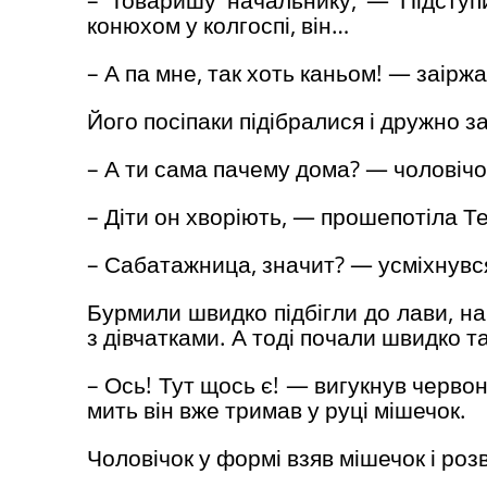
конюхом у колгоспі, він…
– А па мне, так хоть каньом! — заіржа
Його посіпаки підібралися і дружно з
– А ти сама пачему дома? — чоловічо
– Діти он хворіють, — прошепотіла Те
– Сабатажница, значит? — усміхнувся
Бурмили швидко підбігли до лави, на 
з дівчатками. А тоді почали швидко т
– Ось! Тут щось є! — вигукнув червон
мить він вже тримав у руці мішечок.
Чоловічок у формі взяв мішечок і розв