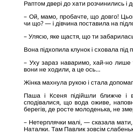
Раптом двері до хати розчинились і д
– Ой, мамо, пробачте, що довго! Цьо
чи що? — і дівчина поставила на підл
– Улясю, яке щастя, що ти забарилас
Вона підхопила клунок і сховала під п
– Уху зараз наваримо, хай-но лише 
вони не ходили, а це ось…
Жінка махнула рукою і стала допомаг
Паша і Ксеня підійшли ближче і 
сподівалися, що вода оживе, напов
берегів, де росте молоденька, не зм
– Нетерплячки малі, — сказала мати, 
Наталки. Там Павлик зовсім слабеньки