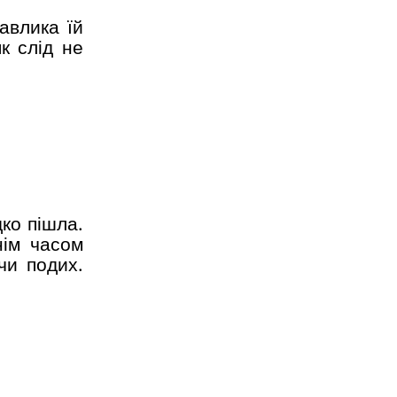
авлика їй
к слід не
ко пішла.
нім часом
чи подих.