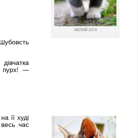
ЛЮТИЙ 2019
 Шубовсть
 дівчатка
 пурх! —
а її худі
 весь час