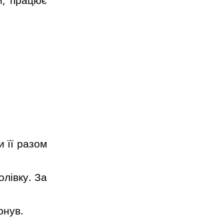
и її разом
олівку. За
юнув.