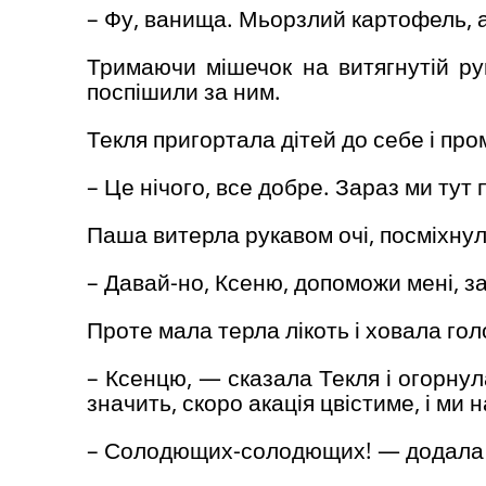
– Фу, ванища. Мьорзлий картофель, 
Тримаючи мішечок на витягнутій руц
поспішили за ним.
Текля пригортала дітей до себе і пр
– Це нічого, все добре. Зараз ми тут
Паша витерла рукавом очі, посміхнул
– Давай-но, Ксеню, допоможи мені, з
Проте мала терла лікоть і ховала гол
– Ксенцю, — сказала Текля і огорнул
значить, скоро акація цвістиме, і ми
– Солодющих-солодющих! — додала П