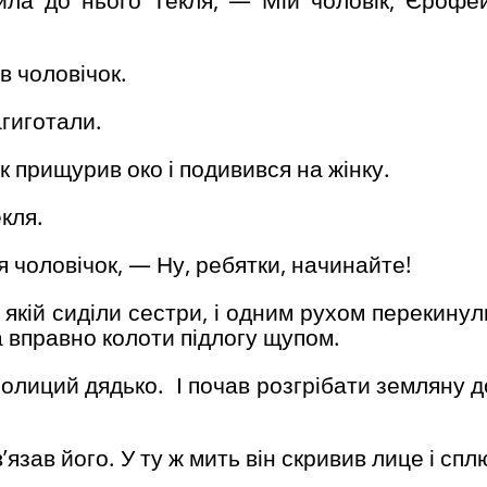
в чоловічок.
агиготали.
к прищурив око і подивився на жінку.
кля.
 чоловічок, — Ну, ребятки, начинайте!
якій сиділи сестри, і одним рухом перекинул
а вправно колоти підлогу щупом.
олиций дядько. І почав розгрібати земляну д
’язав його. У ту ж мить він скривив лице і спл