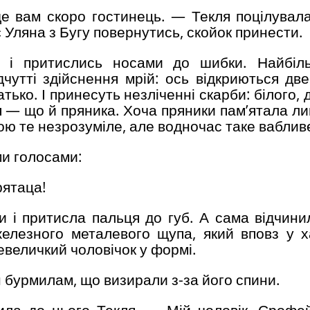
уде вам скоро гостинець. — Текля поцілувала
 Уляна з Бугу повернутись, скойок принести.
нця і притислись носами до шибки. Найбі
утті здійснення мрій: ось відкриються двер
атько. І принесуть незліченні скарби: білого,
я — що й пряника. Хоча пряники пам’ятала л
ою те незрозуміле, але водночас таке ваблив
ми голосами:
рятаца!
и і притисла пальця до губ. А сама відчинил
железного металевого щупа, який вповз у х
величкий чоловічок у формі.
н бурмилам, що визирали з-за його спини.
ила до нього Текля, — Мій чоловік, Єрофе