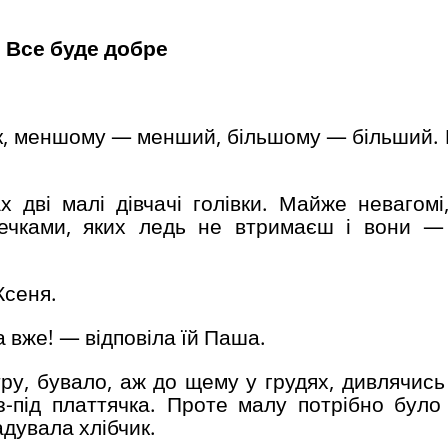
Все буде добре
дчик, меншому — менший, більшому — більший.
х дві малі дівчачі голівки. Майже невагомі,
ечками, яких ледь не втримаєш і вони —
Ксеня.
 вже! — відповіла їй Паша.
у, бувало, аж до щему у грудях, дивлячись н
 з-під платтячка. Проте малу потрібно було
адувала хлібчик.