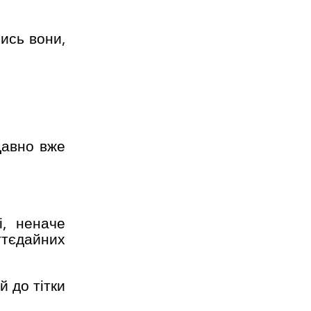
лись вони,
Давно вже
і, неначе
ттєдайних
й до тітки