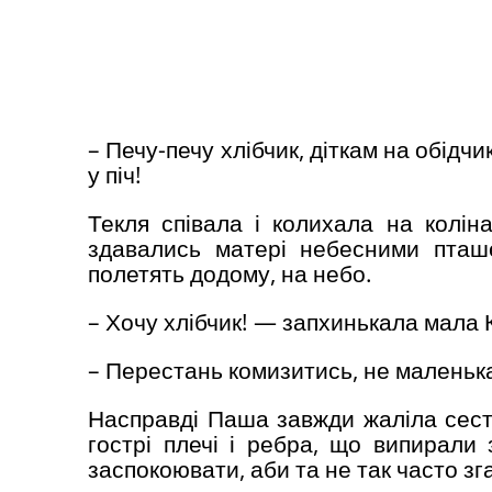
– Печу-печу хлібчик, діткам на обі
у піч!
Текля співала і колихала на коліна
здавались матері небесними пташ
полетять додому, на небо.
– Хочу хлібчик! — запхинькала мала 
– Перестань комизитись, не маленька
Насправді Паша завжди жаліла сестр
гострі плечі і ребра, що випирали
заспокоювати, аби та не так часто зг