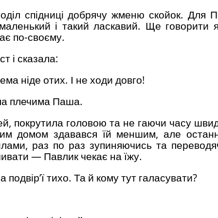
поділ спідниці добрячу жменю скойок. Для П
 маленький і такий ласкавий. Ще говорити я
кає по-своєму.
ст і сказала:
ема ніде отих. І не ходи довго!
ала плечима Паша.
й, покрутила головою та не гаючи часу швид
ним домом здавався їй меншим, але остан
хилами, раз по раз зупиняючись та переводя
чивати — Павлик чекає на їжу.
а подвір’ї тихо. Та й кому тут галасувати?