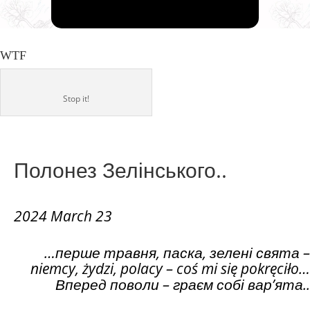
WTF
Stop it!
Полонез Зелінського..
2024 March 23
…перше травня, паска, зелені свята
–
niemcy, żydzi, polacy – coś mi się pokręciło…
Вперед поволи
–
граєм собі вар’ята..