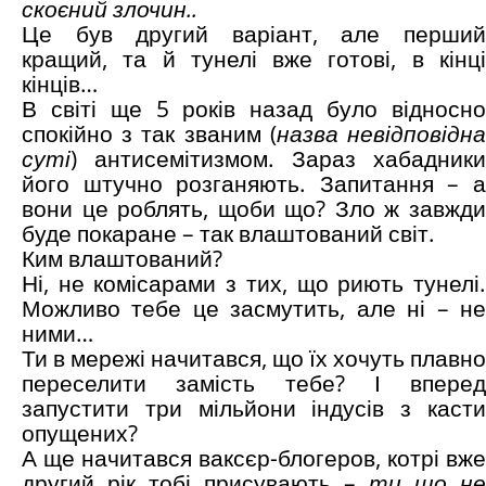
скоєний злочин..
Це був другий варіант, але перший
кращий, та й тунелі вже готові, в кінці
кінців…
В світі ще 5 років назад було відносно
спокійно з так званим (
назва невідповідн
суті
) антисемітизмом. Зараз хабадники
його штучно розганяють. Запитання – а
вони це роблять, щоби що? Зло ж завжди
буде покаране – так влаштований світ.
Ким влаштований?
Ні, не комісарами з тих, що риють тунелі.
Можливо тебе це засмутить, але ні – не
ними…
Ти в мережі начитався, що їх хочуть плавно
переселити замість тебе? І вперед
запустити три мільйони індусів з касти
опущених?
А ще начитався ваксєр-блогеров, котрі вже
другий рік тобі присувають –
ти що не