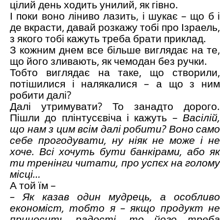
цілий день ходить унилий, як гівно.
І поки воно ліниво лазить, і шукає – що б і
де вкрасти, давай розкажу тобі про Ізраель,
з якого тобі кажуть треба брати приклад.
З кожним днем все більше виглядає на те,
що його зливають, як чемодан без ручки.
Тобто виглядає на таке, що створили,
потішилися і налякалися – а що з ним
робити далі?
Далі утримувати? То занадто дорого.
Пішли до плінтусєвіча і кажуть –
Васілій,
що нам з цим всім далі робити? Воно само
себе прогодувати, ну ніяк не може і не
хоче. Всі хочуть бути банкірами, або як
ти тренінги читати, про успєх на голому
місці…
А той їм –
– Як казав один мудрець, а особливо
економіст, тобто я – якщо продукт не
приносить радості, то його треба