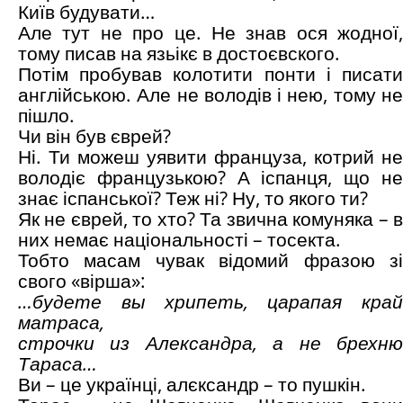
Київ будувати…
Але тут не про це. Не знав ося жодної,
тому писав на язьікє в достоєвского.
Потім пробував колотити понти і писати
англійською. Але не володів і нею, тому не
пішло.
Чи він був єврей?
Ні. Ти можеш уявити француза, котрий не
володіє французькою? А іспанця, що не
знає іспанської? Теж ні? Ну, то якого ти?
Як не єврей, то хто? Та звична комуняка – в
них немає національності – тосекта.
Тобто масам чувак відомий фразою зі
свого «вірша»:
…будете вы хрипеть, царапая край
матраса,
строчки из Александра, а не брехню
Тараса…
Ви – це українці, алєксандр – то пушкін.