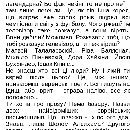
легендарна? Бо фактчекінг то не про неї –
там лише легенди. Це, як північна корея,
що виграє вже сорок років підряд всі
чемпіонати світу з футболу. Чого ржеш? Їм
телевізор таке розказує, а вони вірять.
Вони дебіли? Можливо. Розказати тобі, що
тобі розказує телевізор, а ти теж віриш?
Матвєй Талалаєвскій, Ріва Балясная,
Міхаїло Пінчевскій, Дора Хайкіна, Йосіп
Бухбіндєр, Ісаак Кіпніс…
Не знаєш хто всі ці люди? Ну і який ти
єврей після цього? Це, між іншим,
найвідоміші єврейські поети. Всі пишуть на
ідиш, або іврит – справа наліво, все як
положено…
Ти хотів про прозу? Нема базару. Назви
двох найвідоміших єврейських
письменників. Це неважко – їх всього два.
Знаєш лише Шолом Алєйхєма? Другого