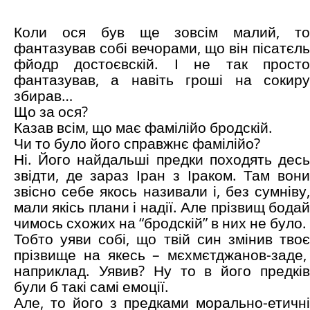
Коли ося був ще зовсім малий, то
фантазував собі вечорами, що він пісатєль
фйодр достоєвскій. І не так просто
фантазував, а навіть гроші на сокиру
збирав…
Що за ося?
Казав всім, що має фамілійо бродскій.
Чи то було його справжнє фамілійо?
Ні. Його найдальші предки походять десь
звідти, де зараз Іран з Іраком. Там вони
звісно себе якось називали і, без сумніву,
мали якісь плани і надії. Але прізвищ бодай
чимось схожих на “бродскій” в них не було.
Тобто уяви собі, що твій син змінив твоє
прізвище на якесь – мєхмєтджанов-заде,
наприклад. Уявив? Ну то в його предків
були б такі самі емоції.
Але, то його з предками морально-етичні