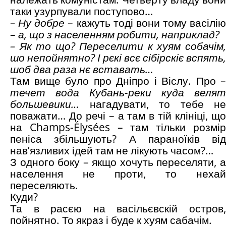
таки узурпували поступово…
– Ну добре
– кажуть тоді вони тому васілію
–
а, що з населенням робити, наприклад?
– Як то що? Переселити к хуям собачім,
шо непойнятно? І рєкі всє сібірскіє вспять,
шоб два раза нє вставать…
Там вище було про Дніпро і Віслу. Про –
течет вода Кубань-реки куда велят
большевики…
нагадувати, то тебе не
поважати… До речі – а там в тій клініці, що
на Champs-Élysées – там тільки розмір
пеніса збільшують? А параноїків від
нав’язливих ідей там не лікують часом?…
З одного боку – якщо хочуть переселяти, а
населення не проти, то нехай
переселяють.
Куди?
Та в расєю на васільєвскій остров,
пойнятно. То якраз і буде к хуям сабачім.