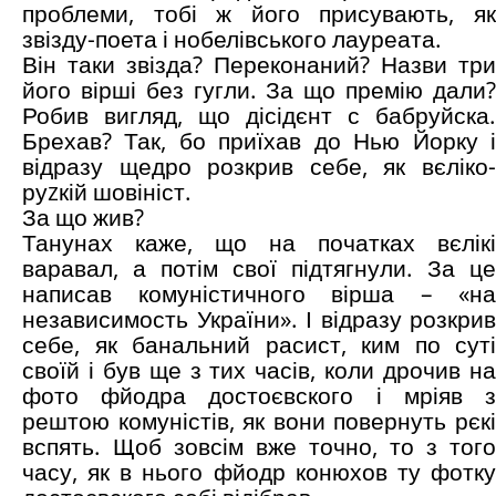
проблеми, тобі ж його присувають, як
звізду-поета і нобелівського лауреата.
Він таки звізда? Переконаний? Назви три
його вірші без гугли. За що премію дали?
Робив вигляд, що дісідєнт с бабруйска.
Брехав? Так, бо приїхав до Нью Йорку і
відразу щедро розкрив себе, як вєліко-
руzкій шовініст.
За що жив?
Танунах каже, що на початках вєлікі
варавал, а потім свої підтягнули. За це
написав комуністичного вірша – «на
независимость України». І відразу розкрив
себе, як банальний расист, ким по суті
своїй і був ще з тих часів, коли дрочив на
фото фйодра достоєвского і мріяв з
рештою комуністів, як вони повернуть рєкі
вспять. Щоб зовсім вже точно, то з того
часу, як в нього фйодр конюхов ту фотку