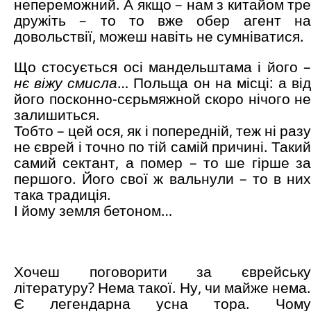
непереможний. А якщо – нам з китайом тре
дружіть – то то вже обер агент на
довольствії, можеш навіть не сумніватися.
Що стосується осі мандельштама і його –
нє віжу смисла
… Польща он на місці: а від
його посконно-сєрьмяжной скоро нічого не
залишиться.
Тобто – цей ося, як і попередній, теж ні разу
не єврей і точно по тій самій причині. Такий
самий сектант, а помер – то ше гірше за
першого. Його свої ж вальнули – то в них
така традиція.
І йому земля бетоном…
Хочеш поговорити за єврейську
літературу? Нема такої. Ну, чи майже нема.
Є легендарна усна тора. Чому