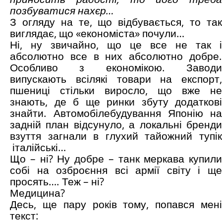
позбуватися нахєр…
З огляду на те, що відбувається, то так
виглядає, що «економіста» почули…
Ні, ну звичайно, що це все не так і
абсолютно все в них абсолютно добре.
Особливо з економікою. Заводи
випускають всілякі товари на експорт,
пшениці стільки виросло, що вже не
знають, де б ще ринки збуту додаткові
знайти. Автомобілебудування Японію на
задній план відсунуло, а локальні бренди
взуття загнали в глухий тайожний тупік
італійські…
Що – ні? Ну добре – танк меркава купили
собі на озброєння всі армії світу і ще
просять…. Теж – ні?
Медицина?
Десь, ще пару років тому, попався мені
текст: