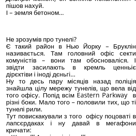
пішов нахуй.
І – земля бетоном…
Не зрозумів про тунелі?
Є такий район в Нью Йорку – Бруклін
називається. Там головний офіс секти
комуністів – вони там обосноваліся. І
звідти засилають в кремль ценньіє
дірєктіви і іноді дєньгі…
Ну то десь пару місяців назад поліція
знайшла цілу мережу тунелів, що вела від
того офісу. Попід всім Eastern Parkway в
різні боки. Мало того – половили тих, що ті
тунелі рили.
Тут повискакували з того офісу поцоваті в
лапсєрдаках і ну давай в мегафони
кричати: