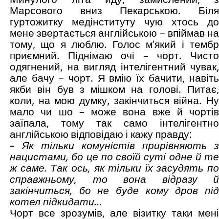
Марсового вниз Пекарською. Біля
гуртожитку медінституту чую хтось до
мене звертається англійською – впіймав на
тому, що я люблю. Голос м’який і тембр
приємний. Піднімаю очі – чорт. Чисто
одягнений, на вигляд інтелігентний чувак,
але бачу – чорт. Я вмію їх бачити, навіть
якби він був з мішком на голові. Питає,
коли, на мою думку, закінчиться війна. Ну
мало чи шо – може вона вже й чортів
заїпала, тому так само інтелігентно
англійською відповідаю і кажу правду:
– Як тільки комуністів прирівняють з
нацистами, бо це по своїй суті одне й те
ж саме. Так ось, як тільки їх засудять по
справжньому, то вона відразу й
закінчиться, бо не буде кому дров під
котел підкидати…
Чорт все зрозумів, але візитку таки мені