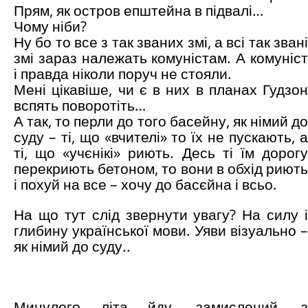
Прям, як остров епштейна в підвалі…
Чому ніби?
Ну бо то все з так званих змі, а всі так звані
змі зараз належать комуністам. А комуніст
і правда ніколи поруч не стояли.
Мені цікавіше, чи є в них в планах Гудзон
вспять поворотіть…
А так, то перли до того басейну, як німий до
суду – ті, що «вчителі» то їх не пускають, а
ті, що «учєнікі» риють. Десь ті їм дорогу
перекриють бетоном, то вони в обхід риють
і похуй на все – хочу до басєйна і всьо.
На що тут слід звернути увагу? На силу і
глибину української мови. Уяви візуально –
як німий до суду..
Минулого літа йду, замислений, з