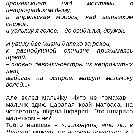
промелькнет над мостами в
петроградском дыму,
и апрельская морось, над затылком
снежок,
и услышу я голос: – до свиданья, дружок.
И увижу две жизни далеко за рекой,
к равнодушной отчизне прижимаясь
щекой.
– словно девочки-сестры из непрожитых
лет,
выбегая на остров, машут мальчику
вслед…»
Але вслєд мальчіку ніхто не помахав –
мальчік здих, царапая край матраса, на
четвертому підряд інфаркті. Ото штирило
мальчіком – нє?
Тобто написав – «…
плюнуть, что ли, в
Днипро: может, он вспять
покатит…
» і