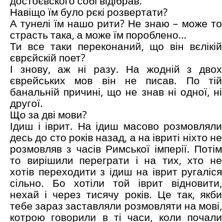
достоєвского собі відібрав.
Навіщо їм було рєкі розвертати?
А тунелі їм нашо рити? Не знаю – може то
страсть така, а може їм пороблено…
Ти все таки переконаний, що він вєлікій
єврєйскій поет?
І знову, аж ні разу. На жодній з двох
єврейських мов він не писав. По тій
банальній причині, що не знав ні одної, ні
другої.
Що за дві мови?
Ідиш і іврит. На ідиш масово розмовляли
десь до сто років назад, а на івриті ніхто не
розмовляв з часів Римської імперії. Потім
то вирішили переграти і на тих, хто не
хотів переходити з ідиш на іврит ругаліся
сільно. Бо хотіли той іврит відновити,
нехай і через тисячу років. Це так, якби
тебе зараз заставляли розмовляти на мові,
котрою говорили в ті часи, коли почали