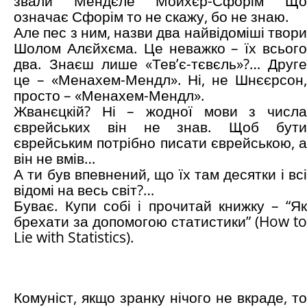
звали Ме́ндєле Мо́йхєр-Сфо́рім Що
означає Сфорім то не скажу, бо не знаю.
Але пес з ним, назви два найвідоміші твори
Шолом Алєйхєма. Це неважко – їх всього
два. Знаєш лише «Тев’є-тєвєль»?… Друге
це – «Менахем-Мендл». Ні, не Шнєєрсон,
просто – «Менахем-Мендл».
Жванєцкій? Ні – жодної мови з числа
єврейських він не знав. Щоб бути
єврейським потрібно писати єврейською, а
він не вмів…
А ти був впевнений, що їх там десятки і всі
відомі на весь світ?…
Буває. Купи собі і прочитай книжку – “Як
брехати за допомогою статистики” (How to
Lie with Statistics).
Комуніст, якщо зранку нічого не вкраде, то