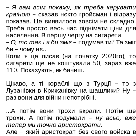
– Я вам всім покажу, як треба керувати
країною
– сказав нєкто гройсман і відразу
показав. Це виявилося зовсім не складно.
Треба просто весь час піднімати ціни для
населення. В першу чергу на сигарети.
– О, то так і я би зміг
– подумав ти? Та змі
би – чому нє..
Коли я це писав (на початку 2020го), то
сигарети ще не коштували 50, зараз вже
110. Показують, як бачиш.
Цікаво, а ті кораблі що з Турції – то з
Лузанівки в Крижанівку на шашлики? Ну –
раз вони для війни непотрібні.
…А потім вони трохи вкрали. Потім ще
трохи. А потім подумали –
ну всьо, вж
тепер ми точно аристократи.
Але – який аристократ без свого войска в