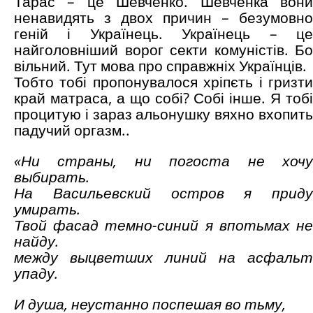
Тарас – це Шевченко. Шевченка вони
ненавидять з двох причин – безумовно
геній і Українець. Українець – це
найголовніший ворог секти комуністів. Бо
вільний. Тут мова про справжніх Українців.
Тобто тобі пропонувалося хріпєть і гризти
край матраса, а що собі? Собі інше. Я тобі
процитую і зараз альонушку вяхно вхопить
падучий оргазм..
«Ни страны, ни погоста
не хоч
выбирать.
На Васильевский остров я приду
умирать.
Твой фасад темно-синий я впотьмах не
найду.
между выцветших линий на асфальт
упаду.
И душа, неустанно поспешая во тьму,