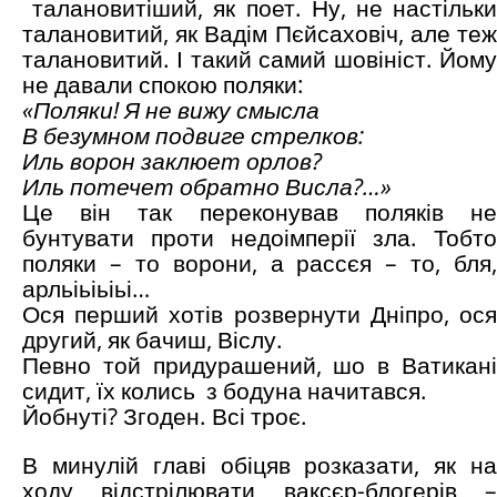
талановитіший, як поет. Ну, не настільки
талановитий, як Вадім Пєйсаховіч, але теж
талановитий. І такий самий шовініст. Йому
не давали спокою поляки:
«Поляки! Я не вижу смысла
В безумном подвиге стрелков:
Иль ворон заклюет орлов?
Иль потечет обратно Висла?
…»
Це він так переконував поляків не
бунтувати проти недоімперії зла. Тобто
поляки – то ворони, а рассєя – то, бля,
арльіьіьіьі…
Ося перший хотів розвернути Дніпро, ося
другий, як бачиш, Віслу.
Певно той придурашений, шо в Ватикані
сидит, їх колись з бодуна начитався.
Йобнуті? Згоден. Всі троє.
В минулій главі обіцяв розказати, як на
ходу відстрілювати ваксєр-блогерів –