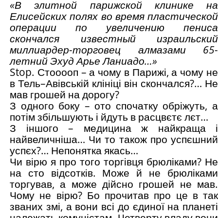
«В элитной парижской клинике на
Елисейских полях во время пластической
операции по увеличению пениса
скончался известный израильский
миллиардер-торговец алмазами 65-
летний Эхуд Арье Ланиадо…»
Stop. Стооооп – а чому в Парижі, а чому не
в Тель–Авівській клініці він скончался?… Не
мав грошей на дорогу?
З одного боку – ото спочатку обріжуть, а
потім збільшують і йдуть в расцвєтє лєт…
З іншого – медицина ж найкраща і
найвеличніша… Чи то також про успєшний
успєх?… Непонятка якась…
Чи вірю я про того торгівця брюліками? Не
на сто відсотків. Може й не брюліками
торгував, а може дійсно грошей не мав.
Чому не вірю? Бо прочитав про це в так
званих змі, а вони всі до єдиної на планеті
належать комуністам. Четверту владу вони