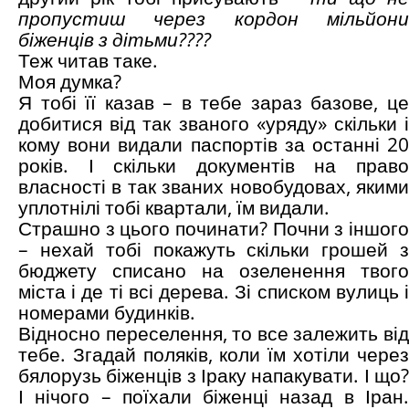
пропустиш через кордон мільйони
біженців з дітьми????
Теж читав таке.
Моя думка?
Я тобі її казав – в тебе зараз базове, це
добитися від так званого «уряду» скільки і
кому вони видали паспортів за останні 20
років. І скільки документів на право
власності в так званих новобудовах, якими
уплотнілі тобі квартали, їм видали.
Страшно з цього починати? Почни з іншого
– нехай тобі покажуть скільки грошей з
бюджету списано на озеленення твого
міста і де ті всі дерева. Зі списком вулиць і
номерами будинків.
Відносно переселення, то все залежить від
тебе. Згадай поляків, коли їм хотіли через
бялорузь біженців з Іраку напакувати. І що?
І нічого – поїхали біженці назад в Іран.