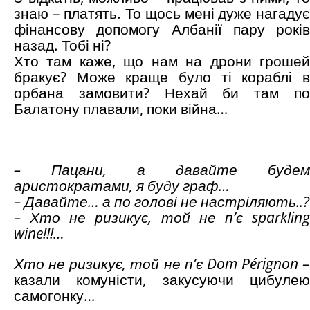
знаю – платять. То щось мені дуже нагадує
фінансову допомогу Албанії пару років
назад. Тобі ні?
Хто там каже, що нам на дрони грошей
бракує? Може краще було ті кораблі в
орбана замовити? Нехай би там по
Балатону плавали, поки війна…
–
Пацани, а давайте будем
аристократами, я буду граф…
–
Давайте… а по голові не настріляють..?
–
Хто не ризикує, той не п’є
sparkling
wine
!!!
…
Хто не ризикує, той не п’є
Dom Pérignon
–
казали комуністи, закусуючи цибулею
самогонку…