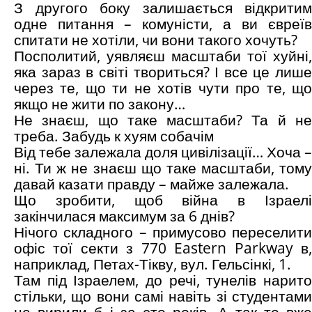
З другого боку залишається відкритим
одне питання – комуністи, а ви євреїв
спитати не хотіли, чи вони такого хочуть?
Посполитий, уявляєш масштаби тої хуйні,
яка зараз в світі твориться? І все це лише
через те, що ти не хотів чути про те, що
якщо не жити по закону…
Не знаєш, що таке масштаби? Та й не
треба. Забудь к хуям собачім
Від тебе залежала доля цивілізації… Хоча –
ні. Ти ж не знаєш що таке масштаби, тому
давай казати правду – майже залежала.
Що зробити, щоб війна в Ізраелі
закінчилася максимум за 6 днів?
Нічого складного – примусово переселити
офіс тої секти з 770 Eastern Parkway в,
наприклад, Петах-Тікву, вул. Гельсінкі, 1.
Там під Ізраелем, до речі, тунелів нарито
стільки, що вони самі навіть зі студентами