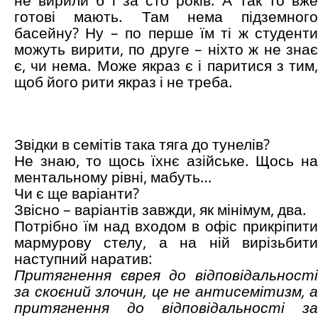
не вирили б і за сто років. А так то вже
готові мають. Там нема підземного
басейну? Ну – по перше їм ті ж студенти
можуть вирити, по друге – ніхто ж не знає
є, чи нема. Може якраз є і паритися з тим,
щоб його рити якраз і не треба.
Звідки в семітів така тяга до тунелів?
Не знаю, то щось їхнє азійське. Щось на
ментальному рівні, мабуть…
Чи є ще варіанти?
Звісно – варіантів завжди, як мінімум, два.
Потрібно їм над входом в офіс прикріпити
мармурову стелу, а на ній вирізьбити
наступний наратив:
Притягнення єврея до відповідальності
за скоєний злочин, це не антисемітизм, а
притягнення до відповідальності за