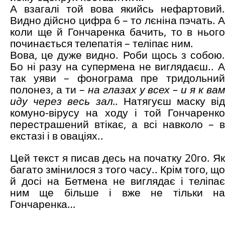
А взагалі той вова якийсь нефартовий.
Видно дійсно цифра 6 – то лєніна пэчать. А
коли ще й Гончаренка бачить, то в нього
починається телепатія – теліпає ним.
Вова, це дуже видно. Роби щось з собою.
Бо ні разу на супермена не виглядаєш.. А
так уяви – фонограма пре тридольний
полонез, а ти –
на глазах у всех – и я к ва
иду через весь зал..
Натягуєш маску від
комуно-вірусу на ходу і той Гончаренко
перестрашений втікає, а всі навколо – в
екстазі і в оваціях..
Цей текст я писав десь на початку 20го. Як
багато змінилося з того часу.. Крім того, що
й досі на Бетмена не виглядає і теліпає
ним ще більше і вже не тільки на
Гончаренка…