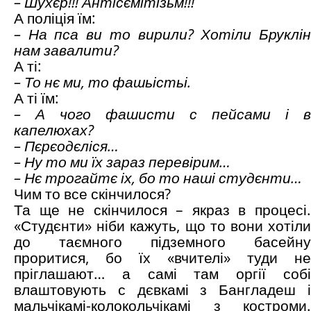
– Шухєр!!! Антісємітізьм!!!
А поліція їм:
– На пса ви то вирили? Хотіли Бруклін
нам завалити?
А ті:
– То нє ми, то фашьістьі.
А ті їм:
– А чого фашисти с пейсами і в
капелюхах?
– Пєрєодєліся…
– Ну то ми їх зараз перевірим…
– Нє трогайтє іх, бо то наші студєнти…
Чим то все скінчилося?
Та ще не скінчилося – якраз в процесі.
«Студєнти» ніби кажуть, що то вони хотіли
до таємного підземного басейну
проритися, бо їх «вчителі» туди не
пріглашают… а самі там оргії собі
влаштовують с дєвкамі з Бангладеш і
мальчікамі-колокольчікамі з костроми.