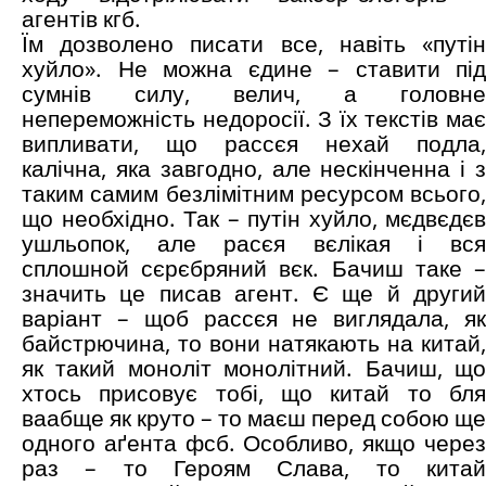
агентів кгб.
Їм дозволено писати все, навіть «путін
хуйло». Не можна єдине – ставити під
сумнів силу, велич, а головне
непереможність недоросії. З їх текстів має
випливати, що рассєя нехай подла,
калічна, яка завгодно, але нескінченна і з
таким самим безлімітним ресурсом всього,
що необхідно. Так – путін хуйло, мєдвєдєв
ушльопок, але расєя вєлікая і вся
сплошной сєрєбряний вєк. Бачиш таке –
значить це писав агент. Є ще й другий
варіант – щоб рассєя не виглядала, як
байстрючина, то вони натякають на китай,
як такий моноліт монолітний. Бачиш, що
хтось присовує тобі, що китай то бля
ваабще як круто – то маєш перед собою ще
одного аґента фсб. Особливо, якщо через
раз – то Героям Слава, то китай