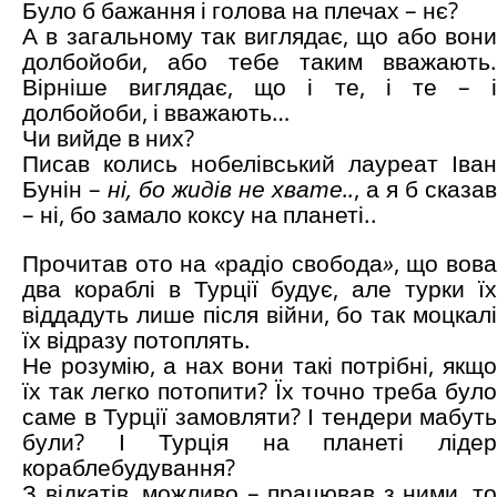
Було б бажання і голова на плечах – нє?
А в загальному так виглядає, що або вони
долбойоби, або тебе таким вважають.
Вірніше виглядає, що і те, і те – і
долбойоби, і вважають…
Чи вийде в них?
Писав колись нобелівський лауреат Іван
Бунін –
ні, бо жидів не хвате..
, а я б сказав
– ні, бо замало коксу на планеті..
Прочитав ото на «радіо свобода
»
, що вов
два кораблі в Турції будує, але турки їх
віддадуть лише після війни, бо так моцкалі
їх відразу потоплять.
Не розумію, а нах вони такі потрібні, якщо
їх так легко потопити? Їх точно треба було
саме в Турції замовляти? І тендери мабуть
були? І Турція на планеті лідер
кораблебудування?
З відкатів, можливо – працював з ними, то