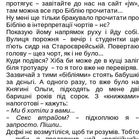
протягує – завітайте до нас на сайт «jw»,
там можна все про Біблію прочитати…
Ну мені ще тільки бракувало прочитати про
Біблію в інтерпретації чортів – нє?
Показую йому напрямок руху і йду собі.
Вулиця порожня – вечір і студентки ще
п’ють сидр на Староєврейській. Повертаю
голову – щез чорт, як і не було…
Куди подівся? Хіба би може де в кущі заліг
біля тротуару – то я того вже не перевіряв.
Зазвичай з тими «бібліями» стоять бабушкі
за дєньгі. А одного разу, то вже було на
Княгині Ольги, підходять до мене дві
баришні років під сорок. З «книжками»
напоготові – кажуть:
– Ми б хотіли з вами…
– Секс втрайом?
– підхоплюю я 
запросто. Пішли..
Дєфкі нє возмутіліся, щоб ти розумів. Тобто
– якби, я продовжив цей «релігійний»