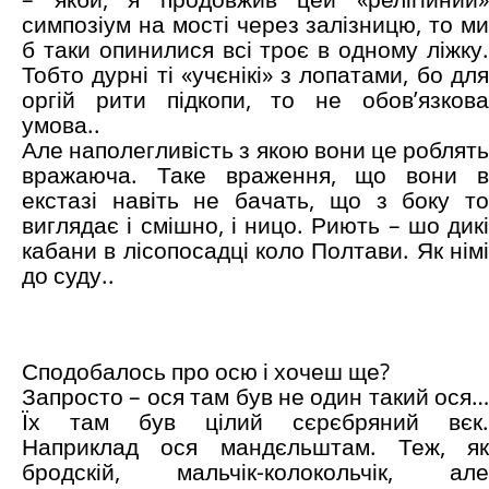
симпозіум на мості через залізницю, то ми
б таки опинилися всі троє в одному ліжку.
Тобто дурні ті «учєнікі» з лопатами, бо для
оргій рити підкопи, то не обов’язкова
умова..
Але наполегливість з якою вони це роблять
вражаюча. Таке враження, що вони в
екстазі навіть не бачать, що з боку то
виглядає і смішно, і ницо. Риють – шо дикі
кабани в лісопосадці коло Полтави. Як німі
до суду..
Сподобалось про осю і хочеш ще?
Запросто – ося там був не один такий ося…
Їх там був цілий сєрєбряний вєк.
Наприклад ося мандєльштам. Теж, як
бродскій, мальчік-колокольчік, але