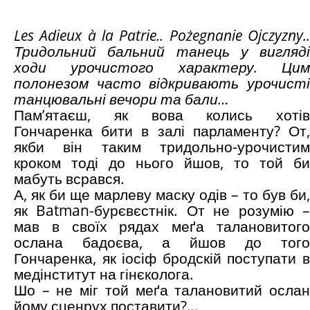
Les Adieux à la Patrie..
Pożegnanie Ojczyzny
.
Тридольний бальний танець у вигляді
ходи урочистого характеру. Цим
полонезом часто відкривають урочисті
танцювальні вечори та бали…
Пам’ятаєш, як вова колись хотів
Гончаренка бити в залі парламенту? От,
якби він таким тридольно-урочистим
кроком тоді до нього йшов, то той би
мабуть всрався.
А, як би ще марлеву маску одів – то був би,
як Batman-бурєвєстнік. От не розумію –
мав в своїх рядах меґа талановитого
ослана бадоєва, а йшов до того
Гончаренка, як іосіф бродскій поступати в
медінститут на гінєколога.
Шо – не міг той меґа талановитий ослан
йому сценрух поставити?…