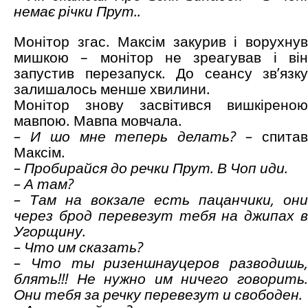
немає річки Прут..
Монітор згас. Максім закурив і ворухнув
мишкою – монітор не зреагував і він
запустив перезапуск. До сеансу зв’язку
залишалось менше хвилини.
Монітор знову засвітився вишкіреною
мавпою. Мавпа мовчала.
– И шо мне теперь делать?
–
спита
Максім.
– Пробирайся до речки Прут. В Чоп иди.
– А там?
– Там на вокзале есть пацанчики, они
через брод перевезут тебя на джипах в
Угорщину.
– Что им сказать?
– Что ты р
и
зеншнауцеров разводишь,
блять!!! Не нужно им ничего говорить.
Они тебя за речку перевезут и свободен.