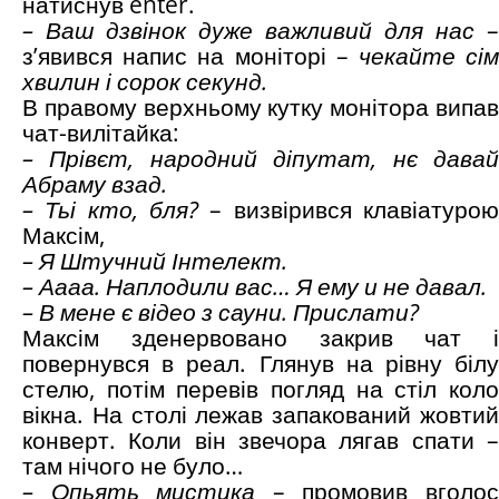
натиснув enter.
– Ваш дзвінок дуже важливий для нас
–
з’явився напис на моніторі –
чекайте сі
хвилин і сорок секунд.
В правому верхньому кутку монітора випав
чат-вилітайка:
– Прівєт, народний діпутат, нє давай
Абраму взад.
– Тьі кто, бля?
– визвірився клавіатуро
Максім,
– Я Штучний Інтелект.
– Аааа. Наплодили вас… Я ему и не давал.
– В мене є відео з сауни. Прислати?
Максім зденервовано закрив чат і
повернувся в реал. Глянув на рівну білу
стелю, потім перевів погляд на стіл коло
вікна. На столі лежав запакований жовтий
конверт. Коли він звечора лягав спати –
там нічого не було…
– Опьять мистика
– промовив вголо