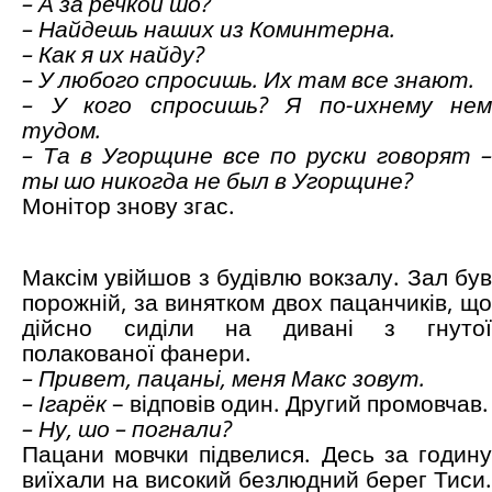
– А за речкой шо?
– Найдешь наших из Коминтерна.
– Как я их найду?
– У любого спросишь. Их там все знают.
– У кого спросишь? Я по-ихнему нем
тудом.
– Та в Угорщине все по руски говорят –
ты шо никогда не был в Угорщине?
Монітор знову згас.
Максім увійшов з будівлю вокзалу. Зал був
порожній, за винятком двох пацанчиків, що
дійсно сиділи на дивані з гнутої
полакованої фанери.
– Привет, пацаньі, меня Макс зовут.
– Ігар
ё
к
– відповів один. Другий промовчав.
– Ну, шо – погнали?
Пацани мовчки підвелися. Десь за годину
виїхали на високий безлюдний берег Тиси.