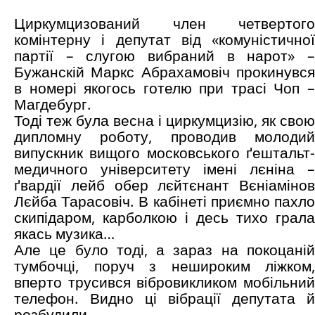
Циркумцизований член четвертого
комінтерну і депутат від «комуністичної
партії – слугою вибраний в нарот» –
Бужанскій Маркс Абрахамовіч прокинувся
в номері якогось готелю при трасі Чоп –
Магдебург.
Тоді теж була весна і циркумцизію, як свою
дипломну роботу, проводив молодий
випускник вищого московського ґештальт-
медичного університету імені лєніна –
ґвардії лейб обер лєйтєнант Вєніамінов
Лєйба Тарасовіч. В кабінеті приємно пахло
скипідаром, карболкою і десь тихо грала
якась музика…
Але це було тоді, а зараз на покоцаній
тумбочці, поруч з нешироким ліжком,
вперто трусився вібровикликом мобільний
телефон. Видно ці вібрації депутата й
розбудили.