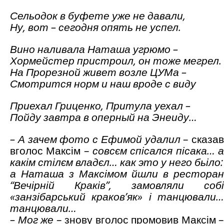
Сельодок в буфете уже не давали,
Ну, вот – сегодня опять не успел.
Вино наливала Наташа угрюмо –
Хормейстер пристроил, он тоже мегрел.
На Прорезной живет возле ЦУМа –
Смотрится норм и наш вроде с виду
Приехал Гриценко, Притула уехал –
Пойду завтра в оперный на Энеиду…
– А зачем фото с Ефимой удалил
– сказав
вголос Максім –
совсєм спісался пісака… а
какім стілєм владєл… как это у него бьіло:
а
Наташа з Максімом йшли в
ресторан
“
Вечірній Краків
”
, замовляли собі
«занзібарський краков’як» і танцювали…
танцювали…
– Мог же
– знову вголос промовив Максім –