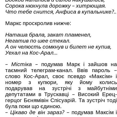
Сорока нюхнула дорожку – хитрющая.
Что тебе снится, Анфиса в купальнике?..
Маркс проскролив нижче:
Наташа брала, закат пламенел
,
Негатив по шее стекал.
А он челюсть сомкнув и билет не купив,
Уехал на Кос-Арал…
– Містіка –
подумав Марк і зайшов н
таємний телеграм-канал. Ввів пароль –
слово Кос-Арал, своє псевдо «Максім» і
номер з купюри, яку йому колись
подарував на зустрічі з майбутніми
депутатами в Трускавці – Високий Ерец-
герцог Бєнямівін Спісуарій. Та зустріч тоді
була поки що єдиною.
– Цікаво де він зараз?
– подумав Максім і