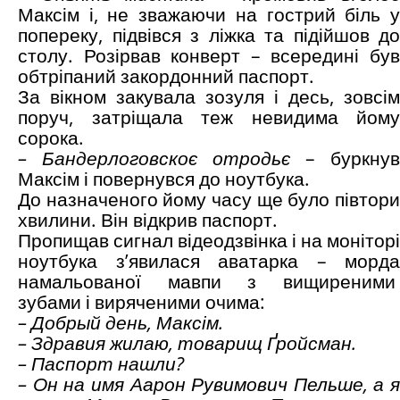
Максім і, не зважаючи на гострий біль у
попереку, підвівся з ліжка та підійшов до
столу. Розірвав конверт – всередині був
обтріпаний закордонний паспорт.
За вікном закувала зозуля і десь, зовсім
поруч, затріщала теж невидима йому
сорока.
– Бандерлоговскоє отродьє
– буркнув
Максім і повернувся до ноутбука.
До назначеного йому часу ще було півтори
хвилини. Він відкрив паспорт.
Пропищав сигнал відеодзвінка і на моніторі
ноутбука з’явилася аватарка – морда
намальованої мавпи з вищиреними
зубами і виряченими очима:
– Добр
ый день, Максім.
– Здравия жилаю, товарищ Ґройсман.
– Паспорт нашли?
– Он на имя Аарон Рувимович Пельше, а я