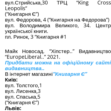
вул.Стрийська,30 ТРЦ “King Cross
Leopolis”
(“Книгарня Є”)
вул. Федорова, 4 (“Книгарня на Федорова”)
вул. Володимира Великого, 34. Центр
української книги.
пл. Ринок, 3 “Книгарня #1
Майк Новосад. “Хіпстер..” Видавництво
“
Europe
Liberal
..” 2021.
Придбати можна на офіційному сайті
видавництва..
В інтернет магазині
“
Книгарня Є
”
Київ:
вул. Толстого,1
вул. Лисенка,3
вул. Спаська,5
(“Книгарня Є”)
Львів: