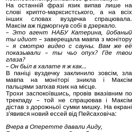
На останній фразі язик випав лише на
слові крипто-марксистського, а на всіх
інших словах вуздечка спрацювала.
Максім аж підморгнув собі в дзеркало.
–
Это агент НАБУ Катерина, йобаный
ты идиот
– заверещала мавпа з монітор
–
я смотрю видео с сауны. Вам же её
показывали – ты чьо опух? Где твои
глаза?
– Он бьіл в халате я ж как…
В паніці вуздечку заклинило зовсім, зла
мавпа на моніторі зникла і Максім
пальцями запхав язик на місце.
Трохи заспокоївшись, провів вказівним по
трекпаду – той не спрацював і Максім
дістав з дорожньої сумки мишку. На екрані
з’явився новий ессей від Пейсаховіча:
Вчера в Оперетте давали Аиду,