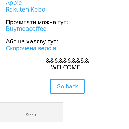
Apple
Rakuten Kobo
Прочитати можна тут:
Buymeacoffee
Або на халяву тут:
Скорочена версія
&&&&&&&&&&
WELCOME..
Go back
Stop it!