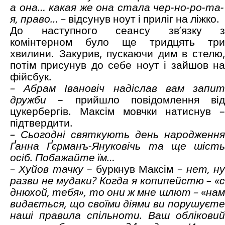
а она… какая же она стала чер-но-ро-та-
я, право… –
відсунув ноут і приліг на ліжко.
До наступного сеансу зв’язку з
комінтерном було ще тридцять три
хвилини. Закурив, пускаючи дим в стелю,
потім присунув до себе ноут і зайшов на
фійсбук.
– Абрам Івановіч надіслав вам запит
дружби
– прийшло повідомлення від
цукербергів. Максім мовчки натиснув –
підтвердити.
– Сьогодні святкують день народження
Ґанна Ґєрманъ-Януковічь та ще шість
осіб. Побажайте їм…
– Хуйов тачку
– буркнув Максім –
нет, ну
разви не мудаки?
Когда я копипейстю – «
днюхой, тебя», то они ж мне шлют
–
«
нам
видається, що своїми діями ви порушуєте
наші правила спільноти. Ваш обліковий