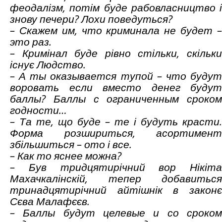
феодалізм, потім буде рабовласництво і
знову печери? Лохи поведуться?
– Скажем им, что криминала не будет –
э
то раз.
– Кримінал буде рівно стільки, скільки
існує Людство.
– А ты оказывается тупой – что будут
воровать если вместо денег будут
баллы? Баллы с ограниченным сроком
годности…
– Та те, що буде – те і будуть красти.
Форма розшириться, асортимент
збільшиться – ото і все.
–
Как то
яснее можна?
– Був тридцятирічний вор Нікіта
Махачкалінскій, тепер добавиться
тринадцятирічний айтішнік в законє
Сєва Малафєєв.
–
Баллы будут целевые и со сроко