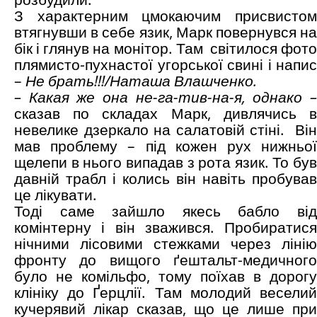
З характерним цмокаючим присвистом
втягнувши в себе язик, Марк повернувся на
бік і глянув на монітор. Там світилося фото
плямисто-пухнастої угорської свині і напис
–
Не брать!!!/Наташа Влашченко.
– Какая же она не-га-тив-на-я, однако
сказав по складах Марк, дивлячись в
невелике дзеркало на салатовій стіні. Він
мав проблему – під кожен рух нижньої
щелепи в нього випадав з рота язик. То був
давній трабл і колись він навіть пробував
це лікувати.
Тоді саме зайшло якесь бабло від
комінтерну і він зважився. Пробиратися
нічними лісовими стежками через лінію
фронту до вищого ґештальт-медичного
було не комільфо, тому поїхав в дорогу
клініку до Ґерцлії. Там молодий веселий
кучерявий лікар сказав, що це лише при