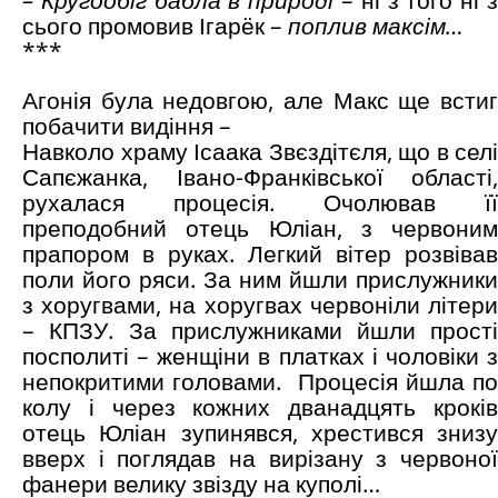
– Кругообіг бабла в природі
– ні з того ні 
сього промовив Ігарёк –
поплив максім…
***
Агонія була недовгою, але Макс ще встиг
побачити видіння –
Навколо храму Ісаака Звєздітєля, що в селі
Сапєжанка, Івано-Франківської області,
рухалася процесія. Очолював її
преподобний отець Юліан, з червоним
прапором в руках. Легкий вітер розвівав
поли його ряси. За ним йшли прислужники
з хоругвами, на хоругвах червоніли літери
– КПЗУ. За прислужниками йшли прості
посполиті – женщіни в платках і чоловіки з
непокритими головами. Процесія йшла по
колу і через кожних дванадцять кроків
отець Юліан зупинявся, хрестився знизу
вверх і поглядав на вирізану з червоної
фанери велику звізду на куполі…