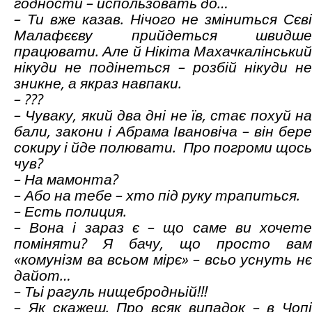
годности – использовать до…
– Ти вже казав. Нічого не зміниться Сєві
Малафєєву прийдеться швидше
працювати. Але й Нікіта Махачкалінський
нікуди не подінеться – розбій нікуди не
зникне, а якраз навпаки.
– ???
– Чуваку, який два дні не їв, стає похуй на
бали, закони і Абрама Івановіча – він бере
сокиру і йде полювати. Про погроми щось
чув?
– На мамонта?
– Або на тебе – хто під руку трапиться.
– Есть полиция.
– Вона і зараз є – що саме ви хочете
поміняти? Я бачу, що просто вам
«комунізм ва всьом мірє» – всьо уснуть нє
дайот…
– Тьі рагуль нищебродньій!!!
– Як скажеш. Про всяк випадок – в Чопі