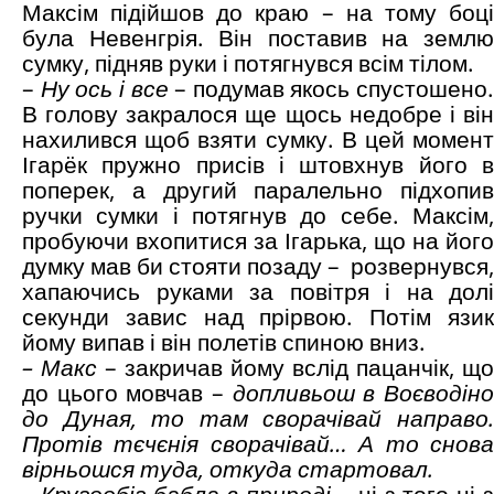
Максім підійшов до краю – на тому боці
була Невенгрія. Він поставив на землю
сумку, підняв руки і потягнувся всім тілом.
–
Ну ось і все
– подумав якось спустошено.
В голову закралося ще щось недобре і він
нахилився щоб взяти сумку. В цей момент
Ігарёк пружно присів і штовхнув його в
поперек, а другий паралельно підхопив
ручки сумки і потягнув до себе. Максім,
пробуючи вхопитися за Ігарька, що на його
думку мав би стояти позаду – розвернувся,
хапаючись руками за повітря і на долі
секунди завис над прірвою. Потім язик
йому випав і він полетів спиною вниз.
– Макс
– закричав йому вслід пацанчік, що
до цього мовчав –
допливьош в Воєводін
до Дуная, то там сворачівай направо.
Протів тєчєнія сворачівай… А то снова
вірньошся туда, откуда стартовал.