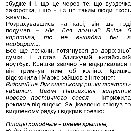
збуджені і, що це через те, що вуздечка
закоротка, і що – і з не таким люди якось
живуть…
Розрахувавшись на касі, він ще тоді
подумав –
где, бля логика? Бьіла б
короткая, то не вьіпадал бьі, а
наоборот…
Все ще лежачи, потягнувся до дорожньої
сумки і дістав блискучий китайський
ноутбук. Кришка звично не відкривалася і
він гримнув ним об коліно. Кришка
відскочила і Маркс зайшов в інтернет:
Відомий на Лук’янівському ринку пісатєль-
кабаліст Вадім Пейсаховіч випустив
нового поетичного ессея
– інтрижила
реклама від яндекс. Зацікавлено клікнув по
виділеному рядку і відкрив поезію:
Птицы холодные – инеем крытые,
Водкой напились и салой накушались,