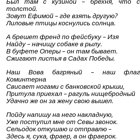
Был там с кузиной – брехня, что с
толстой.
Зовут Ефимой – где взять другую?
Лиловые птицы коснулись солнца.
А брешет френд по фейсбуку – Изя
Найду – начищу собаке в рылу.
В буфете Оперы – он там бывает.
Сжигают листья в Садах Победы.
Наш Вова багряный – наш флаг
Коминтерна
Свисает ногами с банковской крыши,
Притула приехал – рагуль нищебродный
Удачно же он за жену свою вышел.
Пойду напишу на него накладную,
Уже поступил мне от Севы звонок.
Сельодок откушаю и отправлю –
Здесь я, сука, фраер, а он фраерок.