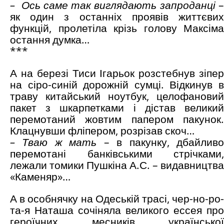
– Ось саме так виглядають запроданці
як один з останніх проявів життєвих
функцій, пролетіла крізь голову Максіма
остання думка…
***
А на березі Тиси Ігарьок розстебнув зіпер
на сіро-синій дорожній сумці. Відкинув в
траву китайський ноутбук, целофановий
пакет з шкарпетками і дістав великий
перемотаний жовтим папером пакунок.
Клацнувши фліпером, розрізав скоч…
– Тваю ж мать
– в пакунку, дбайлив
перемотані банківськими стрічками,
лежали томики Пушкіна А.С. – видавництва
«Каменяр»…
А в особнячку на Одеській трасі, чер-но-ро-
та-я Наташа сочіняла великого ессея про
героїчних месників української