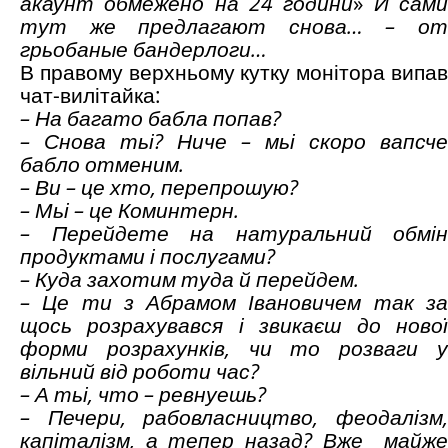
акаунт обмежено на 24 години
»
И сам
тут же предлагают снова
…
– о
грьобаные бандерлоги…
В правому верхньому кутку монітора випав
чат-вилітайка:
– На багато бабла попав?
– Снова тьі? Ниче – мьі скоро вапсче
бабло отменим.
– Ви – це хто, перепрошую?
– Мьі – це Коминтерн.
– Перейдете на натуральний обмін
продуктами і послугами?
– Куда захотим туда й перейдем.
– Це ти з Абрамом Івановичем так за
щось розрахувався і звикаєш до нової
форми розрахунків, чи то розваги у
вільний від роботи час?
– А тьі, что – ревнуешь?
– Печери, рабовласництво, феодалізм,
капіталізм, а тепер назад? Вже майже