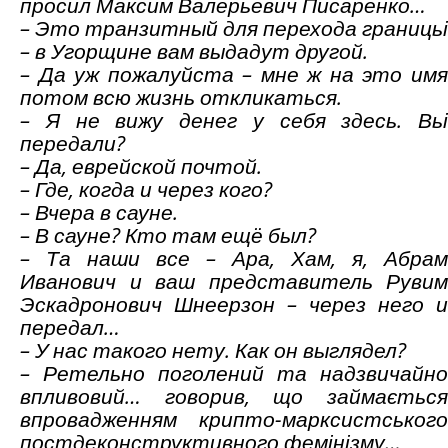
просил Максим Валерьевич Писаренко…
– Это транзитный для перехода границьі
– в Угорщине вам выдадут другой.
– Да уж пожалуйста – мне ж на это имя
потом всю жизнь откликаться.
– Я не вижу денег у себя здесь. Вьі
передали?
– Да, еврейской почтой.
– Где, когда и через кого?
– Вчера в сауне.
– В сауне? Кто там ещё был?
– Та наши все –
Ара, Хам, я, Абрам
Иванович
и
ваш представ
и
т
ель
Р
ув
и
м
Э
скадронов
и
ч
Ш
неерзон
– через него и
передал…
– У нас такого нету. Как он выглядел?
– Ретельно поголений та надзвичайно
впливовий… говорив, що займається
впровадженням крипто-марксистського
постдеконструктивного фемінізму…