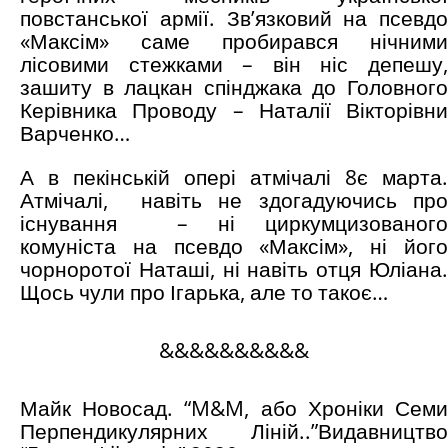
повстанської армії. Зв’язковий на псевдо
«Максім» саме пробирався нічними
лісовими стежками – він ніс депешу,
зашиту в лацкан спінджака до Головного
Керівника Проводу – Наталії Вікторівни
Варченко…
А в пекінській опері атмічалі 8є марта.
Атмічалі, навіть не здогадуючись про
існування – ні циркумцизованого
комуніста на псевдо «Максім», ні його
чорноротої Наташі, ні навіть отця Юліана.
Щось чули про Ігарька, але то такоє…
&&&&&&&&&&
Майк Новосад. “M&M, або Хроніки Семи
Перпендикулярних Ліній..”Видавництво