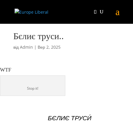
Бєлиє труси..
від
Admin
|
Вер 2, 2025
WTF
Stop it!
БЄЛИЄ ТРУСИ́