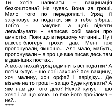
Ти хотів написати – вакцинація
безкоштовна? Нє чувак. Вона за гроші.
Мало того по передоплаті. Уряд її
закуповує за податки, які з тебе зібрав.
Тобто – закупив, а щоб відкати
легалізувати – написав собі закон про
амністію. Поки що в першому читанні… Ну і
ваксєр-блогєру трохи дав. Мені теж
пропонували, якшошо… Але мало, мабуть,
пропонували – я про це вже писав десь там
в давніших постах..
А може нехай уряд відмінить всі податки? А
потім купує – шо собі захоче? Хоч вакцину,
хоч малину, хоч орфей і еврідіку… Де
візьме на то гроші – за що буде купувати? А
яке нам до того діло? Нехай купує – шо
хоче і за що хоче. То вже його проблема –
нє?..
***