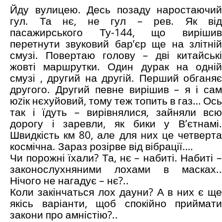
Йду вулицею. Десь позаду наростаючий
гул. Та нє, не гул – рев. Як від
пасажирського Ту-144, що вирішив
перетнути звуковий бар’єр ще на злітній
смузі. Повертаю голову – дві китайські
жовті маршрутки. Один дурак на одній
смузі , другий на другій. Перший обганяє
другого. Другий певне вирішив – я і сам
юzік нєхуйовий, тому теж топить в газ… Ось
так і їдуть – вирівнялися, зайняли всю
дорогу і заревли, як бики у В’єтнамі.
Швидкість км 80, але для них це четверта
космічна. Зараз розірве від вібрації….
Чи порожні їхали? Та, нє – набиті. Набиті –
законослухняними лохами в масках..
Нічого не нагадує – нє?..
Коли закінчаться лох дауни? А в них є ще
якісь варіанти, щоб спокійно приймати
закони про амністію?..