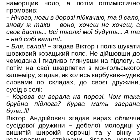
наморщив чоло, а потім оптимістично
промовив:
– Нічого, ноги в дорозі підкачаю, та й сало,
знову ж таки – воно, хочеш не хочеш, а
своє дасть… Всі тьолкі мої будуть… А та
– най собі валит!..
– Бля, сало!!!
– згадав Віктор і поліз шукати
шовковий козацький пояс. Не дійшовши до
чемодана і гидливо глянувши на підлогу, а
потім на свої шкарпетки з монгольського
кашеміру, згадав, як колись карбував-нудив
словами по складах, до своєї дружини,
сусід в селі:
– Корова си всрала на порозі. Чом така
брудна підлога? Курва мать засрана
була..!!!
Віктор Андрійович згадав вираз обличчя
сусідової дружини – дебелої
молодиці 
вишитій широкій сорочці та у вінку з
кольоровими стрічками. Згадав червоні