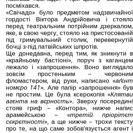
посміхався.
«Свічадо» було предметом надзвичайної
гордості Віктора Андрійовича і стояло
перед театральним потрійним дзеркалом,
яке, в свою чергу, стояло на пристосованій
під гримувальний столик, перевернутій
бочці з-під латвійських шпротів.
Ще донедавна, перед тим, як зникнути в
«крайньому бастіоні», поруч з каганцем
лежало і «запрошення». Воно виглядало
зовсім простеньким – червоним
фломастером, від руки, написано «
аґєнт
номєро 141
». Але папір «запрошення» був
не простим. Це була ксерокопія «
Клятви
агєнта на вєрность
». Зверху посередині
стояв гриф – «Контора», нижче напис
арамейською – «
третій пріорітєт
сєкрєтності
», а ще нижче – трохи тексту
про те, на що саме зобов’язується агент і