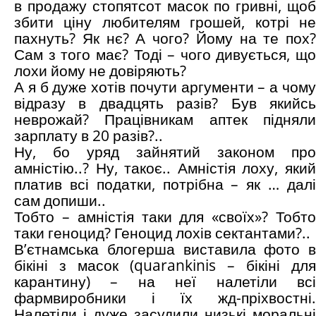
в продажу стопятсот масок по гривні, щоб
збити ціну любителям грошей, котрі не
пахнуть? Як нє? А чого? Йому на те пох?
Сам з того має? Тоді – чого дивується, що
лохи йому не довіряють?
А я б дуже хотів почути аргументи – а чому
відразу в двадцять разів? Був якийсь
неврожай? Працівникам аптек підняли
зарплату в 20 разів?..
Ну, бо уряд зайнятий законом про
амністію..? Ну, такоє.. Амністія лоху, який
платив всі податки, потрібна – як … далі
сам допиши..
Тобто – амністія таки для «своїх»? Тобто
таки геноцид? Геноцид лохів сектантами?..
В’єтнамська блогерша виставила фото в
бікіні з масок (quarankinis – бікіні для
карантину) – на неї налетіли всі
фармвиробники і їх жд-пріхвостні.
Налетіли і дуже засудили низькі моральні