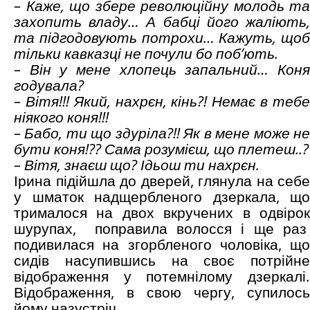
– Каже, що збере революційну молодь та
захопить владу… А бабці його жаліють,
та підгодовують потрохи… Кажуть, щоб
тільки кавказці не почули бо поб’ють.
– Він у мене хлопець запальний… Коня
годувала?
– Вітя!!! Який, нахрєн, кінь?! Немає в тебе
ніякого коня!!!
– Бабо, ти що здуріла?!! Як в мене може не
бути коня!?? Сама розумієш, що плетеш..?
– Вітя, знаєш що? Ідьош ти нахрєн.
Ірина підійшла до дверей, глянула на себе
у шматок надщербленого дзеркала, що
трималося на двох вкручених в одвірок
шурупах, поправила волосся і ще раз
подивилася на згорбленого чоловіка, що
сидів насупившись на своє потрійне
відображення у потемнілому дзеркалі.
Відображення, в свою чергу, супилось
йому назустріч..