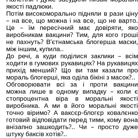
якості падлюки.
Потім високоморально підняли в рази ціну
– на все, що можна і на все, що не варто.
Це – їм пересічний має довіряти, яко
виробникам вакцини? Тим, для кого гроші
не пахнуть? В’єтнамська блогерша маски,
між іншим, купила..
До речі, а куди поділися заклики – всім
ходити в гумових рукавицях? На рукавицях
прихід менший? Що ви там казали про
мораль блогерші, яка оділа бікіні з масок?..
Обговорювати всі за і проти вакцини
можна лише в одному випадку – коли є
стопроцентна віра в моральні якості
виробника. А ми в його моральні якості
точно віримо? А ваксєр-блогєр ковалєнко
готовий відповідати перед тими, кому вона
внізапно зашкодить?.. Чи – просто дуже
штуку баксів хотів?..