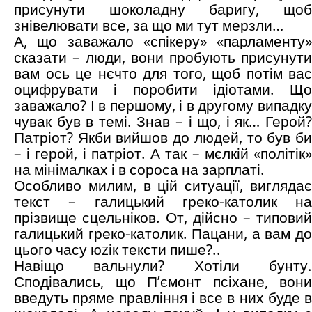
присунути шоколадну баригу, щоб
знівелювати все, за що ми тут мерзли…
А, що заважало «спікеру» «парламенту»
сказати – люди, вони пробують присунути
вам ось це нєчто для того, щоб потім вас
оцифрувати і поробити ідіотами. Що
заважало? І в першому, і в другому випадку
чувак був в темі. Знав – і що, і як… Герой?
Патріот? Якби вийшов до людей, то був би
– і герой, і патріот. А так – мєлкій «політік»
на мінімалках і в сороса на зарплаті.
Особливо милим, в цій ситуації, виглядає
текст – галицький греко-католик на
прізвище сцельніков. От, дійсно – типовий
галицький греко-католик. Пацани, а вам до
цього часу юzік тексти пише?..
Навіщо вальнули? Хотіли бунту.
Сподівались, що П’ємонт псіхане, вони
введуть пряме правління і все в них буде в