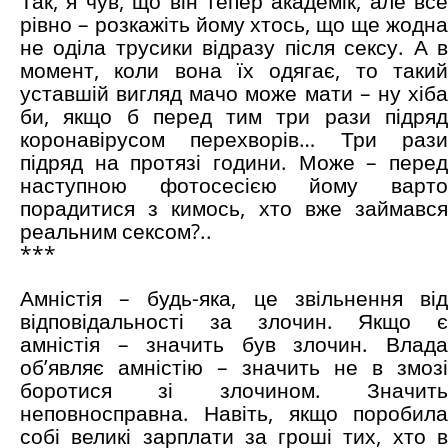
Так, я чув, що він тепер академік, але все
рівно – розкажіть йому хтось, що ще жодна
не оділа трусики відразу після сексу. А в
момент, коли вона їх одягає, то такий
уставшій вигляд мачо може мати – ну хіба
би, якщо б перед тим три рази підряд
коронавірусом перехворів… Три рази
підряд на протязі години. Може – перед
наступною фотосесією йому варто
порадитися з кимось, хто вже займався
реальним сексом?..
***
Амністія – будь-яка, це звільнення від
відповідальності за злочин. Якщо є
амністія – значить був злочин. Влада
об’являє амністію – значить не в змозі
боротися зі злочином. Значить
неповносправна. Навіть, якщо поробила
собі великі зарплати за гроші тих, хто в