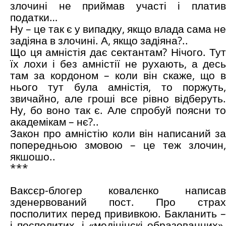
злочині не приймав участі і платив
податки…
Ну – це так є у випадку, якщо влада сама не
задіяна в злочині. А, якщо задіяна?..
Що ця амністія дає сектантам? Нічого. Тут
їх лохи і без амністії не рухають, а десь
там за кордоном – коли він скаже, що в
нього тут була амністія, то поржуть,
звичайно, але гроші все рівно відберуть.
Ну, бо воно так є. Але спробуй поясни то
академікам – нє?..
Закон про амністію коли він написаний за
попередньою змовою – це теж злочин,
якшошо..
***
Ваксєр-блогер ковалєнко написав
зденервований пост. Про страх
посполитих перед прививкою. Бакланить –
і посполитих, і «медіцінскі образованних».