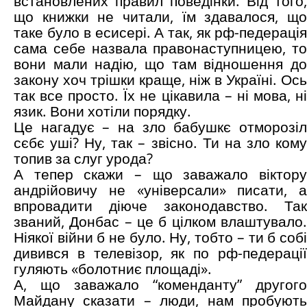
встановлених правил поведінки. Від того,
що книжки не читали, їм здавалося, що
таке було в есисері. А так, як рф-педерація
сама себе назвала правонаступницею, то
вони мали надію, що там відношення до
закону хоч трішки краще, ніж в Україні. Ось
так все просто. Їх не цікавила – ні мова, ні
язик. Вони хотіли порядку.
Це нагадує – на зло бабушкє отморозіл
сєбє уші? Ну, так – звісно. Ти на зло кому
топив за слуг урода?
А тепер скажи – що заважало віктору
андрійовичу не «універсали» писати, а
впровадити діюче законодавство. Так
званий, Донбас – це б цілком влаштувало.
Ніякої війни б не було. Ну, тобто – ти б собі
дивився в телевізор, як по рф-педерації
гуляють «болотниє площаді».
А, що заважало “коменданту” другого
Майдану сказати – люди, нам пробують