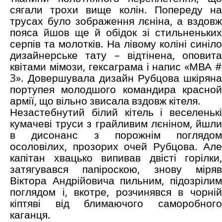
сягали трохи вище колін. Попереду на
трусах було зображення лєніна, а вздовж
пояса йшов ще й обідок зі стильненьких
серпів та молотків. На лівому коліні синіло
дизайнерське тату – відтінена, оповита
квітами мімози, гексаграма і напис «МВА #
3». Довершувала дизайн Рубцова шкіряна
портупея молодшого командира красной
армії, що вільно звисала вздовж кітеля.
Незастебнутий білий кітель і веселенькі
кумачеві труси з грайливим лєніном, йшли
в дисонанс з порожнім поглядом
осоловілих, прозорих очей Рубцова. Але
капітан хвацько випивав двісті горілки,
затягувався папіроскою, знову міряв
Віктора Андрійовича пильним, підозрілим
поглядом і, вкотре, розчинявся в чорній
кіптяві від блимаючого саморобного
каганця.