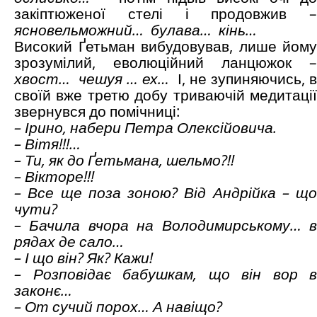
закіптюженої стелі і продовжив –
ясновельможний… булава… кінь…
Високий Ґетьман вибудовував, лише йому
зрозумілий, еволюційний ланцюжок –
хвост… чешуя … ех…
І, не зупиняючись, в
своїй вже третю добу триваючій медитації
звернувся до помічниці:
– Ірино, набери Петра Олексійовича.
– Вітя!!!…
– Ти, як до Ґетьмана, шельмо?!!
– Вікторе!!!
– Все ще поза зоною? Від Андрійка – що
чути?
– Бачила вчора на Володимирському… в
рядах де сало…
– І що він? Як? Кажи!
– Розповідає бабушкам, що він вор в
законє…
– От сучий порох… А навіщо?