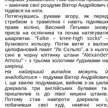
– закінчив свої роздуми Віктор Андрійович і
підвівся на ноги.
Потягнувшись руками вгору, як перед
стрибком з трампліна і навіть піднявши
праве коліно, Високий Ґетьман знову
присів на ослінчика та почав натягувати
шкарпетки. “Falke – knee-high socks”
бузкового кольору. Потім витяг з валізи
целофановий пакет “Лє Сєльпо”, а з нього
сині в чорну клітинку штани “Alexander
Amosu”
–
з трьома золотими ґудзиками н
ширінці.
На найгірший випадок можуть й
знадобитися
– подумав Віктор Андрійович
і, ще хвилю подумавши, вийняв з-за шкла
дзеркала три англійських булавки та
пришпилив їх до лівої кишені штанів.
Потому став навпроти дзеркала і,
побачивши свої худі, немічні ноги,