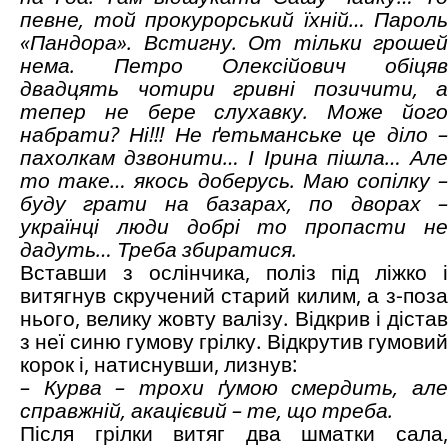
певне, той прокурорський їхній… Пароль
«Пандора». Встигну. От тільки грошей
нема. Петро Олексійович обіцяв
двадцять чотири гривні позичити, а
тепер не бере слухавку. Може його
набрати? Ні!!! Не ґетьманське це діло –
пахолкам дзвонити… І Ірина пішла… Але
то таке… якось доберусь. Маю сопілку –
буду грати на базарах, по дворах –
українці люди добрі то пропасти не
дадуть… Треба збиратися.
Вставши з ослінчика, поліз під ліжко і
витягнув скручений старий килим, а з-поза
нього, велику жовту валізу. Відкрив і дістав
з неї синю гумову грілку. Відкрутив гумовий
корок і, натиснувши, лизнув:
– Курва – трохи ґумою смердить, але
справжній, акацієвий – те, що треба.
Після грілки витяг два шматки сала,