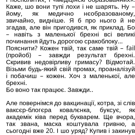
Каже, шо вони тупі лохи і не шарять. Ну –
йому, як медично нєобразованому,
звичайно, видніше. Я б про нього й не
згадав, але він пригодився, як приклад. Бо
– навіть з маленької брехні всі великі
починання йдуть дорогою сракоблоку…
Пояснити? Кожен твій, так саме твій – fail
(пройоб) – завжди результат брехні.
Скривив недовірливу гримасу? Відмотай.
Візьми будь-який свій промах, проаналізуй
і побачиш – кожен. Хоч з маленької, але
брехні.
Бо воно так працює. Завжди..
Але повернімся до вакцинації, котра, зі слів
ваксєр-блогєра ковалєнка, буксує, як
академік ківа перед букварем. Ще вчора,
так звана, маска коштувала гривню, а
сьогодні вже 20. І шо уряд? Купив і закинув