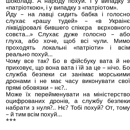
шоколаді. А народу похуй. І у випадку з
«патріоткою», і у випадку з «патріотом».
Йду – на лавці сидить бабка і голосно
слухає «рашу тудей» – «в Украінє
ліквідіровалі бившего спікєра вєрховного
совєта…» Слухає дуже голосно – або
глуха, або хоче, щоб всі чули. Мимо
проходять локальні «патріоти» і всім
реально похуй…
Чому все так? Бо в фійсбуку вата й не
приховує, що вона вата і їй за це – нічо. Бо
служба безпеки си занімає морськими
дронами і не має часу виконувати свої
прямі обовязки – нє?..
Може їх перейменувати на міністерство
оцифрованих дронів, а службу безпеки
набрати з нуля?.. Нє? Тобі похуй? От, тому
– й тим всім похуй…
***