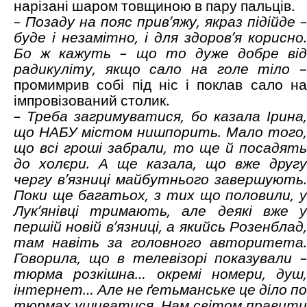
нарізані шаром товщиною в пару пальців.
– Позаду на пояс прив’яжу, якраз підійде –
буде і незамітно, і для здоров’я корисно.
Бо ж кажуть – що то дуже добре від
радикуліту, якщо сало на голе тіло
промимрив собі під ніс і поклав сало на
імпровізований столик.
– Треба загримуватися, бо казала Ірина,
що НАБУ містом нишпорить. Мало того,
що всі гроші забрали, то ще й посадять
до холєри. А ще казала, що вже другу
чергу в’язниці майбутнього завершують.
Поки ще багатьох, з тих що половили, у
Лук’янівці тримають, але деякі вже у
першій новій в’язниці, а якийсь Розенблад,
там навіть за головного авторитета.
Говорила, що в телевізорі показували –
тюрма розкішна… окремі номери, душ,
інтернет… Але не ґетьманське це діло по
тюрмах ушиватися. Нам світом правити