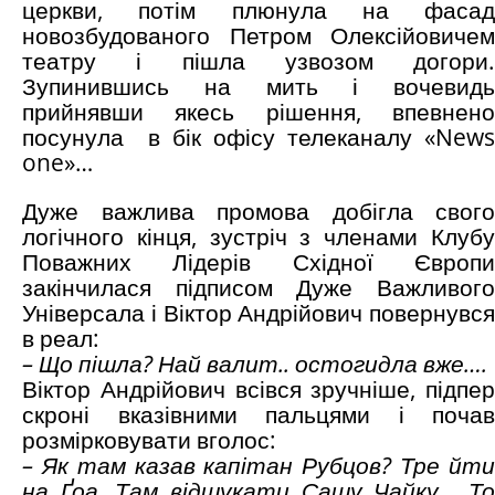
церкви, потім плюнула на фасад
новозбудованого Петром Олексійовичем
театру і пішла узвозом догори.
Зупинившись на мить і вочевидь
прийнявши якесь рішення, впевнено
посунула в бік офісу телеканалу «News
one»…
Дуже важлива промова добігла свого
логічного кінця, зустріч з членами
Клубу
Поважних Лідерів Східної Європи
закінчилася підписом Дуже Важливого
Універсала і Віктор Андрійович повернувся
в реал:
– Що пішла? Най валит.. остогидла вже….
Віктор Андрійович всівся зручніше, підпер
скроні вказівними пальцями і почав
розмірковувати вголос:
– Як там казав капітан Рубцов? Тре йти
на Ґоа. Там відшукати Сашу Чайку… То