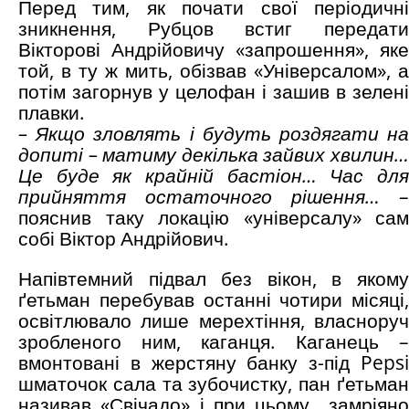
Перед тим, як почати свої періодичні
зникнення, Рубцов встиг передати
Вікторові Андрійовичу «запрошення», яке
той, в ту ж мить, обізвав «Універсалом», а
потім загорнув у целофан і зашив в зелені
плавки.
– Якщо зловлять і будуть роздягати на
допиті – матиму декілька зайвих
хвилин…
Це буде як крайній бастіон… Час для
прийняття остаточного рішення…
–
пояснив таку локацію «універсалу» сам
собі Віктор Андрійович.
Напівтемний підвал без вікон, в якому
ґетьман перебував останні чотири місяці,
освітлювало лише мерехтіння, власноруч
зробленого ним, каганця. Каганець –
вмонтовані в жерстяну банку з-під Pepsi
шматочок сала та зубочистку, пан ґетьман
називав «Свічадо» і при цьому замріяно