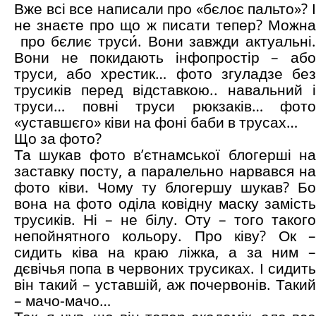
Вже всі все написали про «бєлоє пальто»? І
не знаєте про що ж писати тепер? Можна
про бєлиє труси́. Вони завжди актуальні.
Вони не покидають інфопростір – або
труси, або хрестик… фото згуладзе без
трусиків перед відставкою.. навальний і
труси… повні труси рюкзаків… фото
«уставшєго» ківи на фоні баби в трусах…
Що за фото?
Та шукав фото в’єтнамської блогерші на
заставку посту, а паралельно нарвався на
фото ківи. Чому ту блогершу шукав? Бо
вона на фото оділа ковідну маску замість
трусиків. Ні – не білу. Оту – того такого
непойнятного кольору. Про ківу? Ок –
сидить ківа на краю ліжка, а за ним –
дєвічья попа в червоних трусиках. І сидить
він такий – уставшій, аж почервонів. Такий
– мачо-мачо…