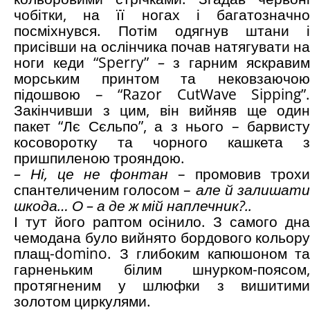
чобітки, на її ногах і багатозначно
посміхнувся. Потім одягнув штани і
присівши на ослінчика почав натягувати на
ноги кеди “Sperry”
–
з гарним яскрави
морським принтом та нековзаючою
підошвою – “Razor CutWave Sipping”.
Закінчивши з цим, він вийняв ще один
пакет “Лє Сєльпо”, а з нього – барвисту
косоворотку та чорного кашкета з
пришпиленою трояндою.
– Ні, це не фонтан
– промовив трохи
спантеличеним голосом –
але й залишат
шкода… О – а де ж мій наплечник?..
І тут його раптом осінило. З самого дна
чемодана було вийнято бордового кольору
плащ-domino. З глибоким капюшоном та
гарненьким білим шнурком-поясом,
протягненим у шлюфки з вишитими
золотом циркулями.