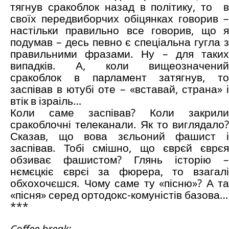
тягнув сракоблок назад в політику, то в
своїх передвиборчих обіцянках говорив –
настільки правильно все говорив, що я
подумав – десь певно є спеціальна гугла з
правильними фразами. Ну – для таких
випадків. А, коли вищеозначений
сракоблок в парламент затягнув, то
заспівав в ютубі оте – «вставай, страна» і
втік в ізраіль…
Коли саме заспівав? Коли закрили
сракоблочні телеканали. Як то виглядало?
Сказав, що вова зєльоний фашист і
заспівав. Тобі смішно, що єврєй єврєя
обзиває фашистом? Глянь історію –
нємєцкіє єврєі за фюрера, то взагалі
обхохочєшся. Чому саме ту «пісню»? А та
«пісня» серед ортодокс-комуністів базова…
***