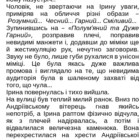
Чоловік, не звертаючи на Ірину уваги,
приміряв на обличчя різні образи –
Розумний… Чесний… Гарний… Сміливий…
Зупинившись на –
«Полум’яний та Дуж
Гарний»
, розправив плечі, поправив
невидимі манжети і, додавши до міміки ще
й жестикуляцію рук, нечутно заговорив.
Звуку не було, лише губи рухалися в унісон
міміці. Це була якась дуже важлива
промова і виглядало на те, що невидима
аудиторія була в шаленому захваті від
того, що чула…
Ірина повернулась і тихо вийшла.
На вулиці був теплий милий ранок. Вниз по
Андріївському вітерець гнав якийсь
непотріб, а Ірина раптом фізично відчула,
як з плечей надірвалась, а потім і
відвалилася величезна каменюка. Вона
перехрестилася на хрести Андріївської