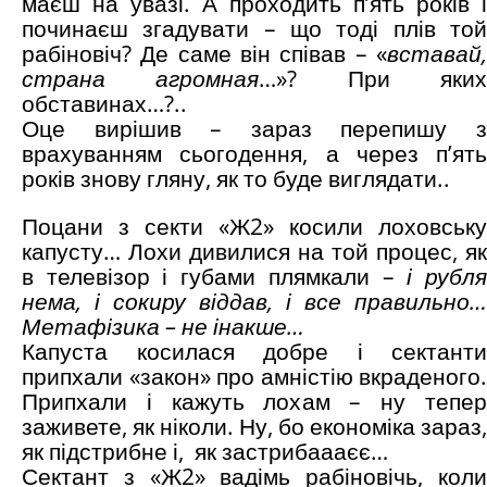
маєш на увазі. А проходить п’ять років і
починаєш згадувати – що тоді плів той
рабіновіч? Де саме він співав – «
вставай,
страна агромная
…»? При яки
обставинах…?..
Оце вирішив – зараз перепишу з
врахуванням сьогодення, а через п’ять
років знову гляну, як то буде виглядати..
Поцани з секти «Ж2» косили лоховську
капусту… Лохи дивилися на той процес, як
в телевізор і губами плямкали –
і рубл
нема, і сокиру віддав, і все правильно…
Метафізика – не інакше…
Капуста косилася добре і сектанти
припхали «закон» про амністію вкраденого.
Припхали і кажуть лохам – ну тепер
заживете, як ніколи. Ну, бо економіка зараз,
як підстрибне і, як застрибаааєє…
Сектант з «Ж2» вадімь рабіновічь, коли