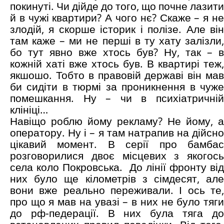
покинуті. Чи дійде до того, що почне лазити
й в чужі квартири? А чого нє? Скаже – я не
злодій, я скорше історик і полізе. Але він
там каже – ми не перші в ту хату залізли,
бо тут явно вже хтось був? Ну, так – в
кожній хаті вже хтось був. В квартирі теж,
якшошо. Тобто в правовій державі він мав
би сидіти в тюрмі за проникнення в чуже
помешкання. Ну – чи в психіатричній
клініці…
Навіщо роблю йому рекламу? Не йому, а
оператору. Ну і – я там натрапив на дійсно
цікавий момент. В серії про бамбас
розговорилися двоє місцевих з якогось
села коло Покровська. До лінії фронту від
них було ще кілометрів з сімдесят, але
вони вже реально переживали. І ось те,
про що я мав на увазі – в них не було тяги
до рф-педерації. В них була тяга до