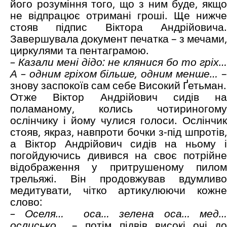
його розуміння того, що з ним буде, якщо
не відпрацює отримані гроші. Ще нижче
стояв підпис Віктора Андрійовича.
Завершувала документ печатка – з мечами,
циркулями та пентаграмою.
– Казали мені дідо: не клянися бо то гріх…
А – одним гріхом більше, одним менше…
знову заспокоїв сам себе Високий Ґетьман.
Отже Віктор Андрійович сидів на
поламаному, колись чотириногому
ослінчику і йому чулися голоси. Ослінчик
стояв, якраз, навпроти бочки з-під шпротів,
а Віктор Андрійович сидів на ньому і
погойдуючись дивився на своє потрійне
відображення у притрушеному пилом
трельяжі. Він продовжував вдумливо
медитувати, чітко артикулюючи кожне
слово:
– Оселя… оса… зелена оса… мед…
ослисько…
– потім підвів високі очі до