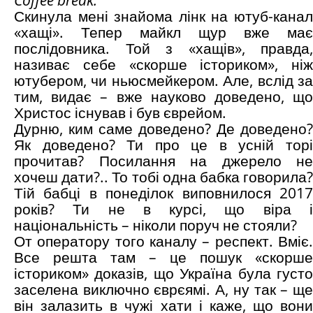
Coffee break:
Скинула мені знайома лінк на ютуб-канал
«хащі». Тепер майкл щур вже має
послідовника. Той з «хащів», правда,
називає себе «скорше істориком», ніж
ютубером, чи ньюсмейкером. Але, вслід за
тим, видає – вже науково доведено, що
Христос існував і був єврейом.
Дурню, ким саме доведено? Де доведено?
Як доведено? Ти про це в усній торі
прочитав? Посилання на джерело не
хочеш дати?.. То тобі одна бабка говорила?
Тій бабці в понеділок виповнилося 2017
років? Ти не в курсі, що віра і
національність – ніколи поруч не стояли?
От оператору того каналу – респект. Вміє.
Все решта там – це пошук «скорше
істориком» доказів, що Україна була густо
заселена виключно єврєямі. А, ну так – ще
він залазить в чужі хати і каже, що вони