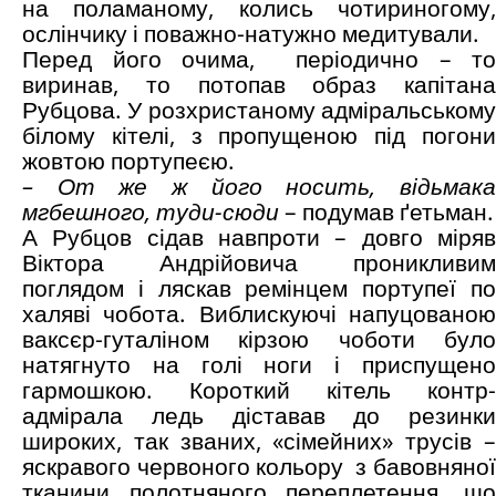
на поламаному, колись чотириногому,
ослінчику і поважно-натужно медитували.
Перед його очима, періодично – то
виринав, то потопав образ капітана
Рубцова. У розхристаному адміральському
білому кітелі, з пропущеною під погони
жовтою портупеєю.
– От же ж його носить, відьмака
мгбешного, туди-сюди
– подумав ґетьман.
А Рубцов сідав навпроти – довго міряв
Віктора Андрійовича проникливим
поглядом і ляскав ремінцем портупеї по
халяві чобота. Виблискуючі напуцованою
ваксєр-гуталіном кірзою чоботи було
натягнуто на голі ноги і приспущено
гармошкою. Короткий кітель контр-
адмірала ледь діставав до резинки
широких, так званих, «сімейних» трусів –
яскравого червоного кольору з бавовняної
тканини полотняного переплетення, що