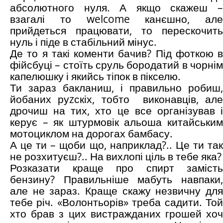
абсолютного нуля. А якщо скажеш –
взагалі то welcome канєшно, але
прийдеться працювати, то перескочить
нуль і піде в стабільний мінус.
Де то я такі коменти бачив? Під фоткою в
фійсбуці – стоїть сруль бородатий в чорнім
капелюшку і якийсь тіпок в пікселю.
Ти зараз бакланиш, і правильно робиш,
йобаних руzскіх, тобто виконавців, але
дрочиш на тих, хто це все організував і
керує – як штурмовік альоша китайським
мотоциклом на дорогах бамбасу.
А це ти – щоби що, наприклад?.. Це ти так
не розхитуєш?.. На вихлопі ціль в тебе яка?
Розказати краще про спирт замість
бензину? Правильніше мабуть навпаки,
але не зараз. Краще скажу незвичну для
тебе річ. «Волонтьорів» треба садити. Той
хто брав з цих вистражданих грошей хоч