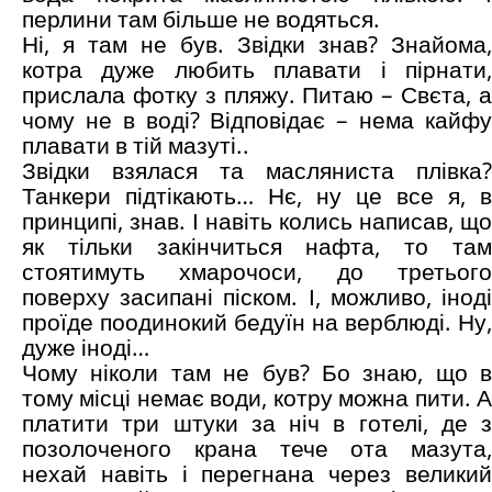
перлини там більше не водяться.
Ні, я там не був. Звідки знав? Знайома,
котра дуже любить плавати і пірнати,
прислала фотку з пляжу. Питаю – Свєта, а
чому не в воді? Відповідає – нема кайфу
плавати в тій мазуті..
Звідки взялася та масляниста плівка?
Танкери підтікають… Нє, ну це все я, в
принципі, знав. І навіть колись написав, що
як тільки закінчиться нафта, то там
стоятимуть хмарочоси, до третього
поверху засипані піском. І, можливо, іноді
проїде поодинокий бедуїн на верблюді. Ну,
дуже іноді…
Чому ніколи там не був? Бо знаю, що в
тому місці немає води, котру можна пити. А
платити три штуки за ніч в готелі, де з
позолоченого крана тече ота мазута,
нехай навіть і перегнана через великий