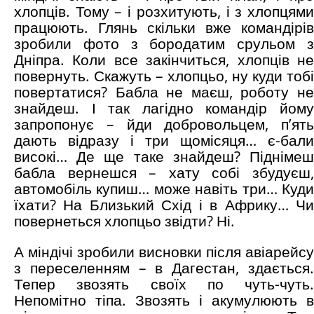
хлопців. Тому – і розхитують, і з хлопцями
працюють. Глянь скільки вже командірів
зробили фото з бородатим срульом з
Дніпра. Коли все закінчиться, хлопців не
повернуть. Скажуть – хлопцьо, ну куди тобі
повертатися? Бабла не маєш, роботу не
знайдеш. І так лагідно командір йому
запропонує – йди добровольцем, п’ять
дають відразу і три щомісяця… є-бали
високі… Де ще таке знайдеш? Піднімеш
бабла вернешся – хату собі збудуєш,
автомобіль купиш… може навіть три… Куди
їхати? На Близький Схід і в Африку… Чи
повернеться хлопцьо звідти? Ні.
А міндічі зробили висновки після авіарейсу
з переселенням – в Дагестан, здається.
Тепер звозять своїх по чуть-чуть.
Непомітно тіпа. Звозять і акумулюють в