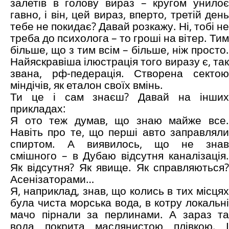
залетів в голову вираз – кругом унилоє
гавно, і він, цей вираз, вперто, третій день
тебе не покидає? Давай розкажу. Ні, тобі не
треба до психолога – то гроші на вітер. Тим
більше, що з тим всім – більше, ніж просто.
Найяскравіша ілюстрація того виразу є, так
звана, рф-педерація. Створена сектою
міндічів, як еталон своїх вмінь.
Ти це і сам знаєш? Давай на інших
прикладах:
Я ото теж думав, що знаю майже все.
Навіть про те, що перші авто заправляли
спиртом. А виявилось, що не знав
смішного – в Дубаю відсутня каналізація.
Як відсутня? Як явище. Як справляються?
Асенізаторами…
Я, наприклад, знав, що колись в тих місцях
була чиста морська вода, в котру локальні
мачо пірнали за перлинами. А зараз та
вода покрита маслянистою плівкою. І