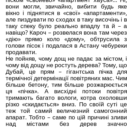
вони могли, звичайно, вибити будь яке
вікно і піднятися в «свої» «апартаменти»,
але пиздувати по сходах в таку височінь і в
таку спеку було реально впадлу та й – а
навіщо? Кароч – розвелася вона там через
«дію» прямо коло «дому», обтрусила з
голови пісок і подалася в Астану чебуреки
продавати.
Не пойняв, чому дощ не падає за містом, і
чому від дощу не ростуть дерева? Тому, що
Дубай, це прям – гігантська пічка для
термічної детермінації повітряних мас. Чим
більше бетону, тим більше розжарюється
ця «пічка». А висхідні потоки повітря
тримають багато вологи, котра охоловши
різко «скидається» вниз. По своїй суті це
теж той самий величезний самогонний
апарат. Тобто – саме по цій причині зливи
над містами без дерев значно