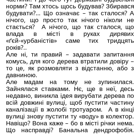
норми? Там хтось щось будував? Збирався
будувати?… Що означає – так сталося? А
нічого, що просто так нічого ніколи не
стається? А нічого, що так сталося, що
влада в місті в руках дирявих
«ґєй-«урбаністів» саме тих тридцять
років?..
Але ні, ти правий – задавати запитання
комусь, для кого дерева втратили довіру –
то це, як розмовляти з відстанню, або з
давниною.
Але мадам на тому не зупинилася.
Зайнялася ставками. Нє, ще в неї, десь
недавно, виникла ідея вирубати дерева по
всій довжині вулиці, щоб пустити частину
каналізації в жолобі тротуаром. А в кінці
вулиці знову пустити ту «воду» в колектор.
Навіщо? Вона каже – бо в місті річки нема.
Що насправді? Банальна дендрофобія.