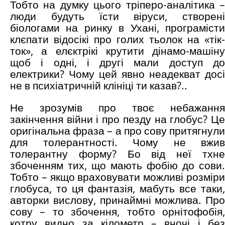
Тобто на думку цього тріперо-аналітика –
люди будуть їсти віруси, створені
біологами на ринку в Ухані, програмісти
клєпати відосікі про голих тьолок на «тік-
ток», а елєктрікі крутити дінамо-машіну
щоб і одні, і другі мали доступ до
електрики? Чому цей явно неадекват досі
не в психіатричній клініці ти казав?..
Не зрозумів про твоє небажання
закінчення війни і про пезду на глобус? Це
оригінальна фраза – а про сову притягнули
для толерантності. Чому не вжив
толерантну форму? Бо від неї тхне
збоченням тих, що мають фобію до сови.
Тобто – якщо враховувати можливі розміри
глобуса, то ця фантазія, мабуть все таки,
авторки вислову, принаймні можлива. Про
сову – то збочення, тобто орнітофобія,
котру видно за кілометр – вночі і без