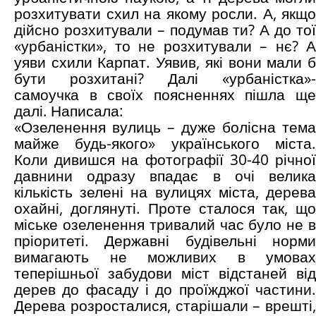
розхитувати схил на якому росли. А, якщо
дійсно розхитували – подумав ти? А до тої
«урбаністки», то не розхитували – нє? А
уяви схили Карпат. Уявив, які вони мали б
бути розхитані? Далі «урбаністка»-
самоучка в своїх поясненнях пішла ще
далі. Написала:
«Озеленення вулиць – дуже болісна тема
майже будь-якого» українського міста.
Коли дивишся на фотографії 30-40 річної
давнини одразу впадає в очі велика
кількість зелені на вулицях міста, дерева
охайні, доглянуті. Проте сталося так, що
міське озеленення тривалий час було не в
пріоритеті. Державні будівельні норми
вимагають не можливих в умовах
теперішньої забудови міст відстаней від
дерев до фасаду і до проїжджої частини.
Дерева розросталися, старішали – врешті,