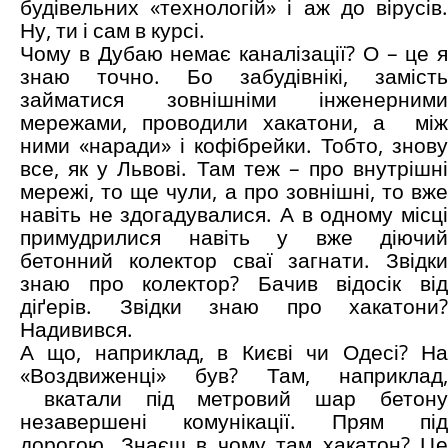
будівельних «технологій» і аж до вірусів.
Ну, ти і сам в курсі.
Чому в Дубаю немає каналізації? О – це я
знаю точно. Бо забудівнікі, замість
займатися зовнішніми інженерними
мережами, проводили хакатони, а між
ними «наради» і кофібрейки. Тобто, знову
все, як у Львові. Там теж – про внутрішні
мережі, то ще чули, а про зовнішні, то вже
навіть не здогадувалися. А в одному місці
примудрилися навіть у вже діючий
бетонний колектор сваї загнати. Звідки
знаю про колектор? Бачив відосік від
діґерів. Звідки знаю про хакатони?
Надивився.
А що, наприклад, в Києві чи Одесі? На
«Воздвиженці» був? Там, наприклад,
вкатали під метровий шар бетону
незавершені комунікації. Прям під
дорогою. Знаєш в чому там хакатон? Це