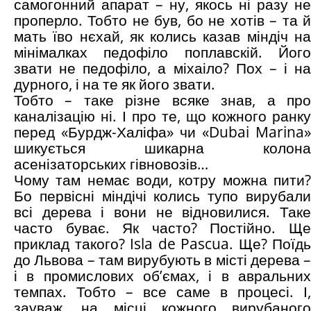
самогонний апарат – ну, якось ні разу не
проперло. Тобто не був, бо не хотів – та й
мать їво нєхай, як колись казав міндіч на
мінімалках педофіло поплавскій. Його
звати не педофіло, а міхаіло? Пох – і на
дурного, і на те як його звати.
Тобто – таке різне всяке знав, а про
каналізацію ні. І про те, що кожного ранку
перед «Бурдж-Халіфа» чи «Dubai Marina»
шикується шикарна колона
асенізаторських гівновозів…
Чому там немає води, котру можна пити?
Бо первісні міндічі колись тупо вирубали
всі дерева і вони не відновилися. Таке
часто буває. Як часто? Постійно. Ще
приклад такого? Isla de Pascua. Ще? Поїдь
до Львова – там вирубують в місті дерева –
і в промислових об’ємах, і в авральних
темпах. Тобто – все саме в процесі. І,
зауваж, на місці кожного вирубаного