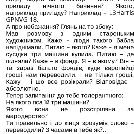
приладу нічного бачення? Якого,
наприклад приладу? Наприклад – L3Harris
GPNVG-18.
А про небажання? Глянь на то збоку:
Мав розмову з одним стареньким
художником. Каже – люди такого бабла
напіднімали. Питаю – якого? Каже – в мене
сусідки три машини купила. Питаю – де
підняла? Каже – в фонді. Я – в якому? Він –
та зараз багато фондів, куди європейці
гроші нам переводили. І не тільки гроші.
Кажу – і шо все розікрали? Відповідає –
абсолютно.
Тепер запитання до тебе толерантного:
На якого пса їй три машини?
Якого вона не розстріляна за
мародерство?
Ти правильно і до кінця зрозумів слово –
переводили? З часами в тебе як?..