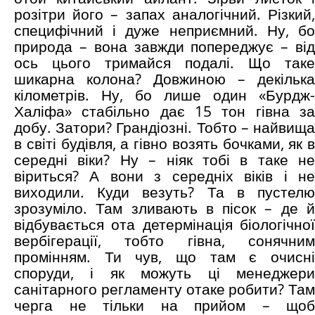
розітри його – запах аналогічний. Різкий,
специфічний і дуже неприємний. Ну, бо
природа – вона завжди попереджує – від
ось цього тримайся подалі. Що таке
шикарна колона? Довжиною – декілька
кілометрів. Ну, бо лише один «Бурдж-
Халіфа» стабільно дає 15 тон гівна за
добу. Затори? Грандіозні. Тобто – найвища
в світі будівля, а гівно возять бочками, як в
середні віки? Ну – ніяк тобі в таке не
віриться? А вони з середніх віків і не
виходили. Куди везуть? Та в пустелю
зрозуміло. Там зливають в пісок – де й
відбувається ота детермінація біологічної
вербігерації, тобто гівна, сонячним
промінням. Ти чув, що там є очисні
споруди, і як можуть ці менеджери
санітарного регламенту отаке робити? Там
черга не тільки на прийом – щоб