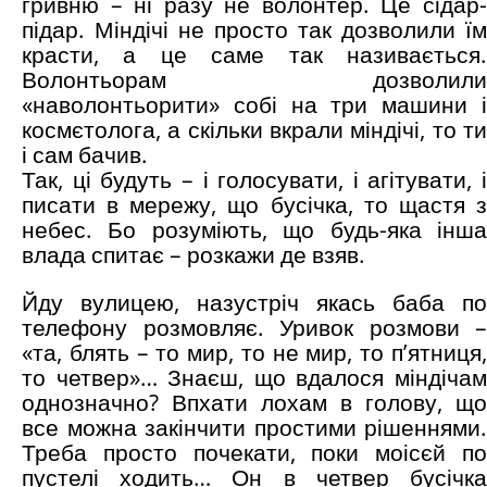
гривню – ні разу не волонтер. Це сідар-
підар. Міндічі не просто так дозволили їм
красти, а це саме так називається.
Волонтьорам дозволили
«наволонтьорити» собі на три машини і
космєтолога, а скільки вкрали міндічі, то ти
і сам бачив.
Так, ці будуть – і голосувати, і агітувати, і
писати в мережу, що бусічка, то щастя з
небес. Бо розуміють, що будь-яка інша
влада спитає – розкажи де взяв.
Йду вулицею, назустріч якась баба по
телефону розмовляє. Уривок розмови –
«та, блять – то мир, то не мир, то п’ятниця,
то четвер»… Знаєш, що вдалося міндічам
однозначно? Впхати лохам в голову, що
все можна закінчити простими рішеннями.
Треба просто почекати, поки моісєй по
пустелі ходить… Он в четвер бусічка