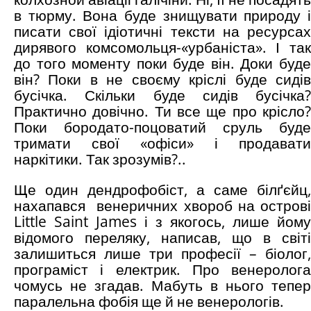
в тюрму. Вона буде знищувати природу і
писати свої ідіотичні тексти на ресурсах
дирявого комсомольця-«урбаніста». І так
до того моменту поки буде він. Доки буде
він? Поки в не своєму кріслі буде сидів
бусічка. Скільки буде сидів бусічка?
Практично довічно. Ти все ще про крісло?
Поки бородато-поцоватий сруль буде
тримати свої «офіси» і продавати
наркітики. Так зрозумів?..
Ще один дендрофобіст, а саме білґєйц,
нахапався венеричних хвороб на острові
Little Saint James і з якогось, лише йому
відомого переляку, написав, що в світі
залишиться лише три професії – біолог,
програміст і електрик. Про венеролога
чомусь не згадав. Мабуть в нього тепер
паралельна фобія ще й не венерологів.