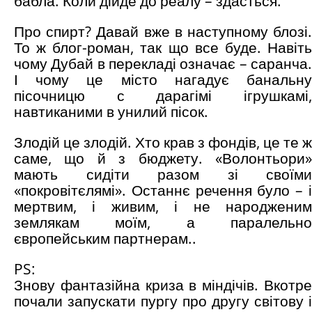
бабла. Коли дійде до реалу – здасться.
Про спирт? Давай вже в наступному блозі.
То ж блог-роман, так що все буде. Навіть
чому Дубай в перекладі означає – саранча.
І чому це місто нагадує банальну
пісочницю с дарагімі ігрушкамі,
навтиканими в унилий пісок.
Злодій це злодій. Хто крав з фондів, це те ж
саме, що й з бюджету. «Волонтьори»
мають сидіти разом зі своїми
«покровітєлямі». Останнє речення було – і
мертвим, і живим, і не народженим
землякам моїм, а паралельно
європейським партнерам..
PS:
Знову фантазійна криза в міндічів. Вкотре
почали запускати пургу про другу світову і