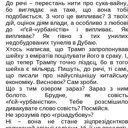
До речі – перестань нити про сука-вайну,
бо виглядає на таке, що вона тобі
подобається. З чого це випливає? З твоїх
дій, оцінок діям влади, а особливо з любові
до «ґєй-«урбаністів» і випливає. Як
випливає? Як гівно з тих унилих
недобудованих тунелів в Дубаю.
Хтось написав, що Трамп запропонував
шейху з еміратів поцілувати його в сраку. І,
що тепер Трампу точно піздєц, бо в того
шейха є мільярд. Пишуть, до речі, ті самі,
що писали про найуспішнішу китайську
економіку. Висновок? Сам зроби.
Що з тим озером зараз? Зараз з ним
болото. Брудне, як совість
«ґєй-«урбаністки». Тебе розсмішило
дивакувате слово совість? Посмійся.
Не зрозумів про «грізадубову»?
Ні – вона не стане зіцпрезідєнтков
колхозной авіаціі галічіни. Ні, її не посадять