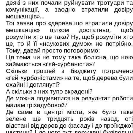
деякі з них почали руйнувати тротуари та
комунікації, а заодно втратили довіру
мешканців»…
Тої заяви про «дерева що втратили довіру
мешканців» цілком достатньо, щоб
розуміти хто це така? Ну, щоб розуміти хто
це, то й її «наукових думок» не потрібно.
Тому, давай просто поговоримо:
Ця тема чи не тому така болісна, що нею
займаються «ґєй-«урбаністи»?
Скільки грошей з бюджету потрачено
«ґєй-«урбаністами» на те, щоб дерева були
охайні і доглянуті?
А скільки з них тупо вкрадені?
Де можна подивитися на результат роботи
мадам грізадубовой?
Де саме в центрі міста, яке було таке
зелене ще тридцять років назад, оті
відстані від дерев до фасаду і до проїжджої
частини? І до чого тут державні будівельні