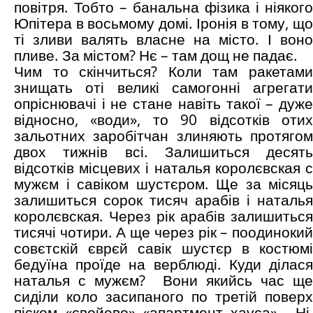
повітря. Тобто – банальна фізика і ніякого
Юпітера в восьмому домі. Іронія в тому, що
ті зливи валять власне на місто. І воно
пливе. За містом? Нє – там дощ не падає.
Чим то скінчиться? Коли там ракетами
знищать оті великі самогонні агрегати
опріснювачі і не стане навіть такої – дуже
відносно, «води», то 90 відсотків отих
зальотних заробітчан злиняють протягом
двох тижнів всі. Залишиться десять
відсотків місцевих і наталья королєвская с
мужєм і савіком шустєром. Ще за місяць
залишиться сорок тисяч арабів і наталья
королєвская. Через рік арабів залишиться
тисячі чотири. А ще через рік – поодинокий
совєтскій єврєй савік шустєр в костюмі
бедуїна проїде на верблюді. Куди ділася
наталья с мужєм? Вони якийсь час ще
сиділи коло засипаного по третій поверх
піском «свойево» «апартмент хауса»… Ні,