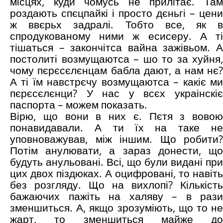
місцях, куди чомусь не прилітає. Там
роздають спєцпайкі і просто дєньгі – цени
ж ввєрьх задралі. Тобто все, як в
спродукованому ними ж есисеру. А ті
тішаться – закончітса вайна зажівьом. А
постолиті возмущаютса – шо то за хуйня,
чому пєрєсєлєнцам бабла дают, а нам нє?
А ті їм навстрєчу возмущаютса – какіє ми
пєрєсєлєнци? У нас у всєх украінскіє
паспорта – можем показать.
Вірю, що вони в них є. Пєтя з вовою
понавидавали. А ти їх на таке не
уповноважував, між іншим. Що робити?
Потім анулювати, а зараз донести, що
будуть анульовані. Всі, що були видані при
цих двох піздюках. А оцифровані, то навіть
без розгляду. Що на вихлопі? Кількість
бажаючих пажіть на халяву – в рази
зменшиться. А, якщо зрозуміють, що то не
жарт, то зменшиться майже до