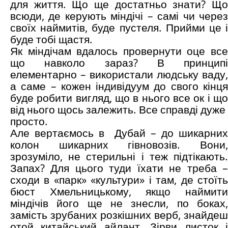
для життя. Що ще достатньо знати? Що
всюди, де керують міндічі – самі чи через
своїх наймитів, буде пустеля. Прийми це і
буде тобі щастя.
Як міндічам вдалось провернути оце все
що навколо зараз? В принципі
елементарно – використали людську ваду,
а саме – кожен індивідуум до свого кінця
буде робити вигляд, що в нього все ок і що
від нього щось залежить. Все справді дуже
просто.
Але вертаємось в Дубай – до шикарних
колон шикарних гівновозів. Вони,
зрозуміло, не стерильні і теж підтікають.
Запах? Для цього туди їхати не треба –
сходи в «парк» «культури» і там, де стоїть
бюст Хмельницькому, якщо наймити
міндічів його ще не знесли, по боках,
замість зрубаних розкішних верб, знайдеш
отой китайський айлант. Зірви листок і