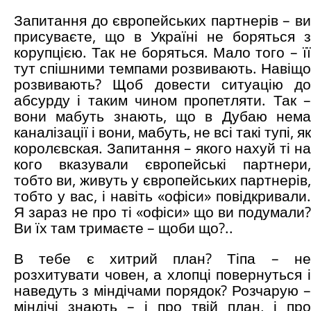
Запитання до європейських партнерів – ви
присуваєте, що в Україні не боряться з
корупцією. Так не боряться. Мало того – її
тут спішними темпами розвивають. Навіщо
розвивають? Щоб довести ситуацію до
абсурду і таким чином пропетляти. Так –
вони мабуть знають, що в Дубаю нема
каналізації і вони, мабуть, не всі такі тупі, як
королєвская. Запитання – якого нахуй ті на
кого вказували європейські партнери,
тобто ви, живуть у європейських партнерів,
тобто у вас, і навіть «офіси» повідкривали.
Я зараз не про ті «офіси» що ви подумали?
Ви їх там тримаєте – щоби що?..
В тебе є хитрий план? Тіпа – не
розхитувати човен, а хлопці повернуться і
наведуть з міндічами порядок? Розчарую –
міндічі знають – і про твій план, і про