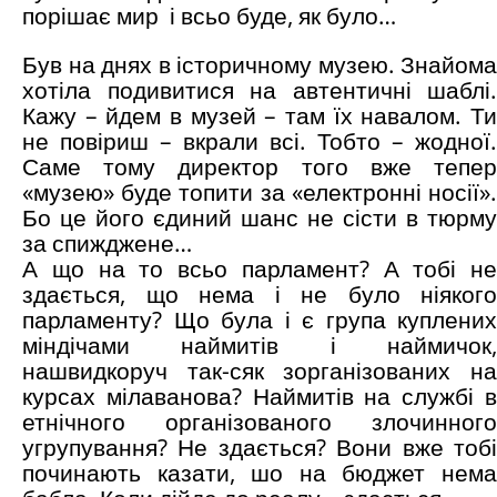
порішає мир і всьо буде, як було…
Був на днях в історичному музею. Знайома
хотіла подивитися на автентичні шаблі.
Кажу – йдем в музей – там їх навалом. Ти
не повіриш – вкрали всі. Тобто – жодної.
Саме тому директор того вже тепер
«музею» буде топити за «електронні носії».
Бо це його єдиний шанс не сісти в тюрму
за спижджене…
А що на то всьо парламент? А тобі не
здається, що нема і не було ніякого
парламенту? Що була і є група куплених
міндічами наймитів і наймичок,
нашвидкоруч так-сяк зорганізованих на
курсах мілаванова? Наймитів на службі в
етнічного організованого злочинного
угрупування? Не здається? Вони вже тобі
починають казати, шо на бюджет нема