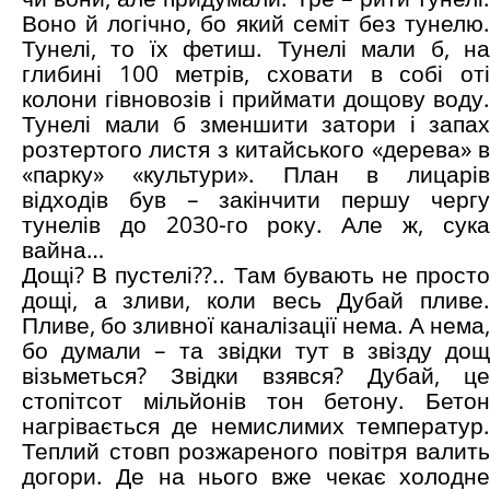
Воно й логічно, бо який семіт без тунелю.
Тунелі, то їх фетиш. Тунелі мали б, на
глибині 100 метрів, сховати в собі оті
колони гівновозів і приймати дощову воду.
Тунелі мали б зменшити затори і запах
розтертого листя з китайського «дерева» в
«парку» «культури». План в лицарів
відходів був – закінчити першу чергу
тунелів до 2030-го року. Але ж, сука
вайна…
Дощі? В пустелі??.. Там бувають не просто
дощі, а зливи, коли весь Дубай пливе.
Пливе, бо зливної каналізації нема. А нема,
бо думали – та звідки тут в звізду дощ
візьметься? Звідки взявся? Дубай, це
стопітсот мільйонів тон бетону. Бетон
нагрівається де немислимих температур.
Теплий стовп розжареного повітря валить
догори. Де на нього вже чекає холодне