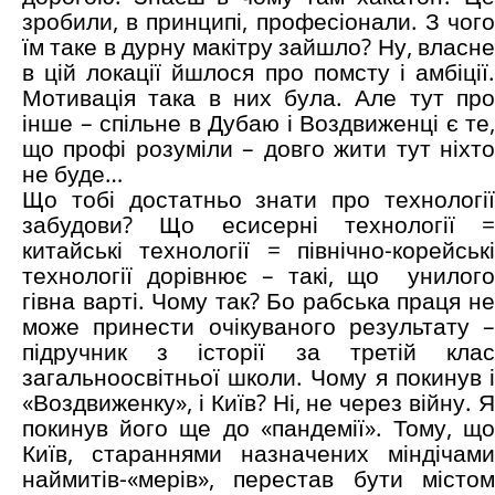
зробили, в принципі, професіонали. З чого
їм таке в дурну макітру зайшло? Ну, власне
в цій локації йшлося про помсту і амбіції.
Мотивація така в них була. Але тут про
інше – спільне в Дубаю і Воздвиженці є те,
що профі розуміли – довго жити тут ніхто
не буде…
Що тобі достатньо знати про технології
забудови? Що есисерні технології =
китайські технології = північно-корейські
технології дорівнює – такі, що унилого
гівна варті. Чому так? Бо рабська праця не
може принести очікуваного результату –
підручник з історії за третій клас
загальноосвітньої школи. Чому я покинув і
«Воздвиженку», і Київ? Ні, не через війну. Я
покинув його ще до «пандемії». Тому, що
Київ, стараннями назначених міндічами
наймитів-«мерів», перестав бути містом