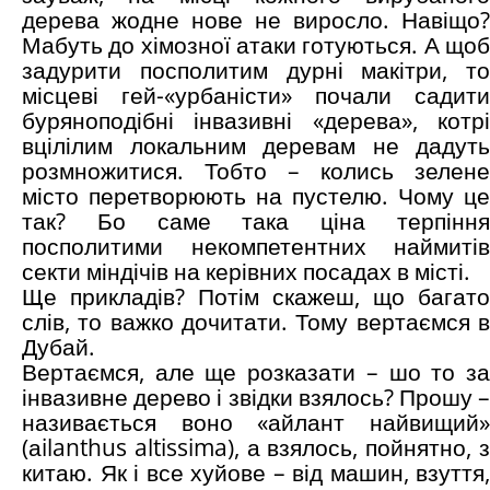
дерева жодне нове не виросло. Навіщо?
Мабуть до хімозної атаки готуються. А щоб
задурити посполитим дурні макітри, то
місцеві гей-«урбаністи» почали садити
буряноподібні інвазивні «дерева», котрі
вцілілим локальним деревам не дадуть
розмножитися. Тобто – колись зелене
місто перетворюють на пустелю. Чому це
так? Бо саме така ціна терпіння
посполитими некомпетентних наймитів
секти міндічів на керівних посадах в місті.
Ще прикладів? Потім скажеш, що багато
слів, то важко дочитати. Тому вертаємся в
Дубай.
Вертаємся, але ще розказати – шо то за
інвазивне дерево і звідки взялось? Прошу –
називається воно «айлант найвищий»
(аilanthus altissima), а взялось, пойнятно, з
китаю. Як і все хуйове – від машин, взуття,