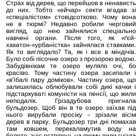
Страх від дерев, що перейшов в ненависть
до них. Тобто «ейчар» секти вгадав зі
«спеціалістом» стовідсотково. Чому вона
не в тюрмі? Недавно робили черговий
вигляд, що нею зайнялися спеціально
навчені органи. Після того, як «ґєй-
хакатон-«урбаністка» зайнялася ставками.
Як то виглядало? Та, як і все в міндічів.
Було собі пісочне озеро з прозорою водою.
Забудівнікам те озеро муляло очі, бо
красіво. Тому частину озера засипали і
«в’їбалі пару доміков». Частину озера, що
залишилась облюбували собі дикі качки і
підстаркуваті комуністи на пенсії, що жили
неподалік. Грізадубова пригнала
бульдозер. Щоб він в те озеро заїхав під
нього вирубали просіку – зрізали вісім
дерев в парку. Бульдозер три дні помахав
там ковшем, перекаламутив воду на
болото, зніс острівець на якому вили гнізда