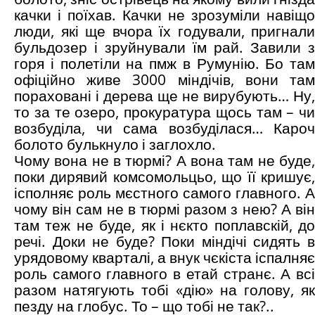
качки і поїхав. Качки не зрозуміли навіщо
люди, які ще вчора їх годували, пригнали
бульдозер і зруйнували їм рай. Завили з
горя і полетіли на пмж в Румунію. Бо там
офіційно живе 3000 міндічів, вони там
пораховані і дерева ще не вирубують… Ну,
то за те озеро, прокуратура щось там – чи
возбуділа, чи сама возбуділася… Кароч
болото булькнуло і заглохло.
Чому вона не в тюрмі? А вона там не буде,
поки дирявий комсомольцьо, що її кришує,
ісполняє роль мєстного самого главного. А
чому він сам не в тюрмі разом з нею? А він
там теж не буде, як і нєкто поплавскій, до
речі. Доки не буде? Поки міндічі сидять в
урядовому кварталі, а внук чєкіста іспалняє
роль самого главного в етай странє. А всі
разом натягують тобі «дію» на голову, як
пезду на глобус. То – що тобі не так?..