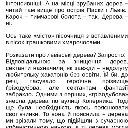
інтенсивніші. А на місці зрубаних дерев –
читай там вище про острів Паски і Львів.
Кароч – тимчасові болота – так. Дерева –
ні.
Ось таке «місто»-пісочниця з вставленими
в пісок іграшковими хмарочосами.
Розказати про львівські дерева? Запросто:
Відповідальною за знищення дерев,
сектанти назначили, як завжди – недолугу
любительку хакатонів без освіти. Їй би, до
речі, пасувало героїчне прізвище
ґрізодубова, але сектантам фантазії
забракло. Одними з перших, «грізодубова»
знесла дерева по вулиці Коперника. Тоді
ще була необхідність якось пояснювати
свої вчинки. То вона й пояснила – дерева
ми зрізали тому, що підійшли з сучасною
урбаністичною наукою, а ті дерева могли