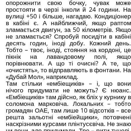
опорожнити свою бочку, чувак може
простояти в черзі інколи й 24 години. На
вулиці +50 і більше, нагадаю. Кондиціонер
в кабіні є. А найближчий, якщо раптом
зламається двигун, за 50 кілометрів. Якщо
не зламається? Спробуй посидіти в кабіні
десять годин, іноді добу. Кожний день.
Тобто – твоє, іноді, стояння на кордоні, це
пікнік на лавандовому полі, якщо
порівнювати. А що ті очисні? А те, що
«очистять», то відправляють в фонтани. На
«Дубай Мол», наприклад.
Там стільки «ембіещиків» – і, що вони
нічого придумати не можуть? Є нюанс.
«Ембіещиків» там дійсно, як бліх у курнику в
соломона марковіча. Локальних – тобто
громадян ОАЕ, там лише 10 відсотків – все
решта зальотні «ембіейщики», потовчені
наскрізними курсами плінтусєвіча. Не знаю
чи вони, але придумали. Тре – рити тунелі.