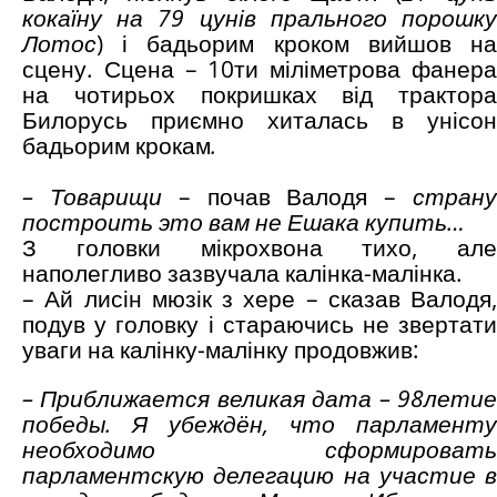
кокаїну на 79 цунів прального порошку
Лотос
) і бадьорим кроком вийшов на
сцену. Сцена – 10ти міліметрова фанера
на чотирьох покришках від трактора
Билорусь приємно хиталась в унісон
бадьорим крокам
.
– Товарищи
– почав Валодя –
стран
построить
это вам не
Е
шака купить…
З головки мікрохвона тихо, але
наполегливо зазвучала калінка-малінка.
– Ай лисін мюзік з хере – сказав Валодя,
подув у головку і стараючись не звертати
уваги на калінку-малінку продовжив:
– Приближается великая дата – 98летие
победы. Я убеждён, что парламенту
необходимо сформировать
парламентскую делегацию на участие в