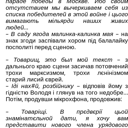
параде победы в Москве. Ибо своим
отсутствием
мы вычеркиваем себя из
списка победителей в этой войне
і
цього
вимагають мільярди наших живих
людей…
– В саду ягода малинка-калинка мая
– н
знак згоди заспівали хором під балалайку
посполиті перед сценою.
–
Товарищ, это был мой текст
– 
дальнього краю сцени засичав потовчений
трохи марксизмом, трохи лєнінізмом
старий лисий єврей.
– Іді нах#й, розбійнику
– відповів йому 
гідністю Володя і глянув на того недобре…
Потім, продувши мікрохфона, продовжив:
– Товаріщі. В прєдвєрії цьой
знамінатєльной дати, я хочу вам
представити нового члена урядового