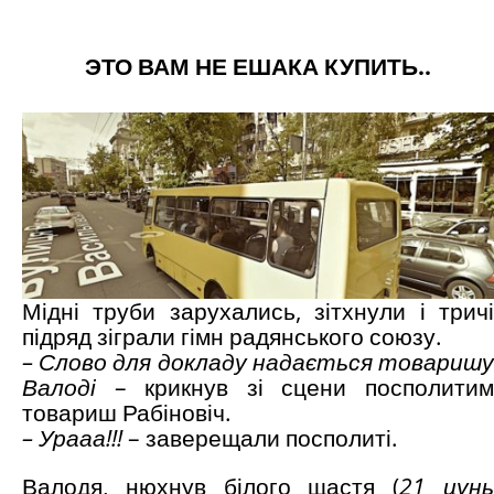
ЭТО ВАМ НЕ ЕШАКА КУПИТЬ..
Мідні труби зарухались, зітхнули і тричі
підряд зіграли гімн радянського союзу.
– Слово для докладу надається товаришу
Валоді
– крикнув зі сцени посполити
товариш Рабіновіч.
– Урааа!!!
– заверещали посполиті.
Валодя, нюхнув білого щастя (
21 цун