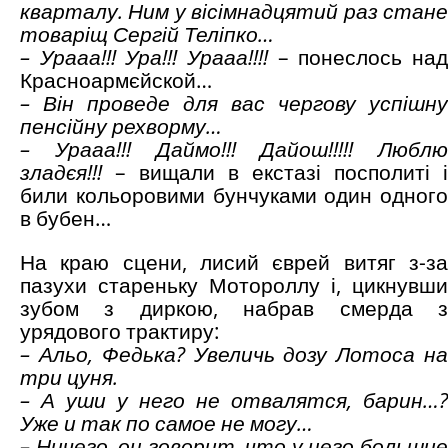
кварталу. Ним у вісімнадцятий раз стане
товаріщ Сергій Теліпко…
– Урааа!!! Ура!!! Урааа!!!!
– понеслось на
Красноармєйской…
– Він проведе для вас чергову успішну
пенсійну рехворму…
– Урааа!!! Даймо!!! Дайош!!!!! Люблю
зладєя!!!
– вищали в екстазі посполиті і
били кольоровими бунчуками один одного
в бубен…
На краю сцени, лисий єврей витяг з-за
пазухи стареньку Мотороллу і, цикнувши
зубом з диркою, набрав смерда з
урядового трактиру:
– Альо, Федька?
Увеличь дозу Лотоса на
три цуня.
– А уши у него не отвалятся, барин…?
Уже и так по самое не могу…
– Ничего, он говорит, что у него большие