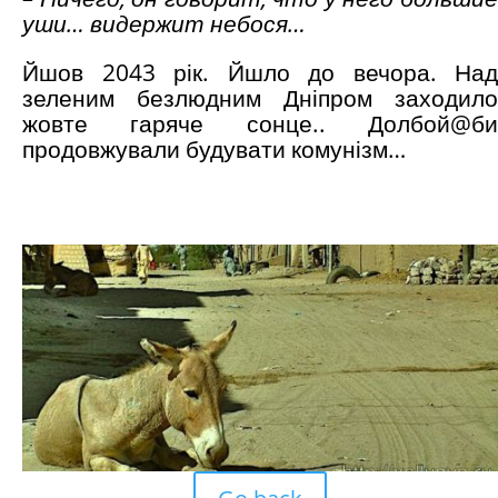
уши… видержит небося…
Йшов 2043 рік. Йшло до вечора. Над
зеленим безлюдним Дніпром заходило
жовте гаряче сонце.. Долбой@би
продовжували будувати комунізм…