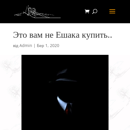
Это вам не Ешака купить..
від
Admin
|
Бер 1, 2020