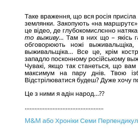
Таке враження, що вся росія присіла 
землянки. Закопують «на маршрутє» 
це відео, де глубокомислєнно натяк
то
в
ы
живу
..
.
Там в них що – якісь 
обговорюють ножі выживальщіка, 
выживальщіка… Все це, крім костр
западло посконному російському выж
Чувакі, якщо так станеться, що вам
максимум на пару днів. Твою із
Відстрілюватися будеш? Дуже хочу по
Це з ними я адін народ…??
…………………………………………
M&M або Хроніки Семи Перпендикуля