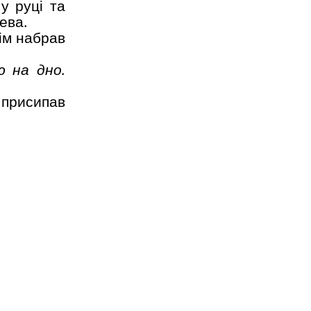
у руці та
рева.
тім набрав
ю на дно.
 присипав