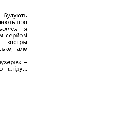
 і будують
мають про
ьотся – я
м серйозі
а, костры
ське, але
узерів» –
о сліду…