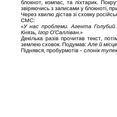
блокнот, компас, та ліхтарик. Покр
звіряючись з записами у блокноті, пр
Через хвилю дістав зі сховку російс
СМС:
«У нас проблеми. Агента Голубий
Князь, Ігор О’Салліван.»
Декілька разів прочитав текст, поті
землею сховок. Подумав:
Але й місц
Піднявся, пробурмотів –
слонік тупе