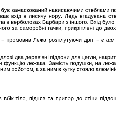
у був замаскований нависаючими стеблами по
ував вхід в лисячу нору. Ледь вгадувана ст
ала в верболозах Барбари з іншого. Вхід бул
ого за саморобні гачки, прикріплені до двох
в
– промовив Лєжа розплутуючи дріт –
є ще
ідлозі два дерев’яні піддони для цегли, накри
ли функцію лежака. Замість подушки, на лежа
им хоботом, а за ним в кутку стояло алюміні
 вбік тіло, підняв та припер до стіни піддо