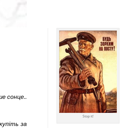
ше сонце..
Stop it!
купіть за