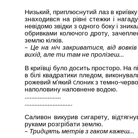
Низький, приплюснутий лаз в криївк
знаходився на рівні стежки і нагад
невідомо звідки з одного боку і зник
обривками колючого дроту, зачеплен
землю кілків.
– Це на ніч закриватися, від вовкі
вихід, але ти там не пролізеш…
В криївці було досить просторо. На п
в білі квадратики пледом, виконува
рожевий м’який cлоник з темно-червон
наполовину наповнене водою.
………………….
………………………..
Саливон викурив сигарету, відтягнув
руками розгрібати землю.
– Тридцять метрів з гаком кажеш…