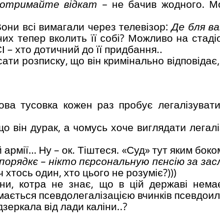
 і отримайте відкат
– не бачив жодного. 
 Вони всі вимагали через телевізор:
Де бля ва
их тепер вколить її собі? Можливо на стадіо
І – хто дотичний до її придбання..
ати розписку, що він кримінально відповідає, 
ова тусовка кожен раз пробує легалізувати 
о він дурак, а чомусь хоче виглядати легалі
 армії… Ну – ок. Тіштеся. «Суд» тут яким боко
 порядкє – нікто пєрсональную пєнсію за засл
 хтось один, хто цього не розуміє?)))
ни, котра не знає, що в цій державі нема
мається псевдолегалізацією вчинків псевдоил
еркала від лади каліни..?