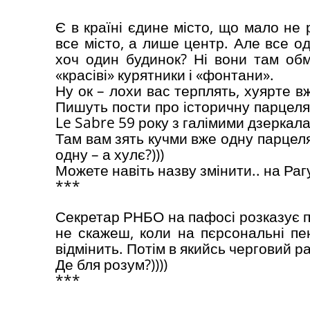
Є в країні єдине місто, що мало не 
все місто, а лише центр. Але все о
хоч один будинок? Ні вони там об
«красіві» курятники і «фонтани».
Ну ок – лохи вас терплять, хуярте вж
Пишуть пости про історичну парцеляці
Le Sabre 59 року з галімими дзеркала
Там вам зять кучми вже одну парцел
одну – а хулє?)))
Можете навіть назву змінити.. на Раг
***
Секретар РНБО на пафосі розказує про
не скажеш, коли на пєрсональні пенс
відмінить. Потім в якийсь черговий р
Де бля розум?))))
***