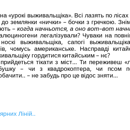
на «урокі выживальщіка». Всі лазять по лісах
до землянки «нички» – бочки з гречкою. Зні
ають –
когда начньотся, а оно
вот
–
вот начн
галюциногени легалізували? Чуваки на повні
носкі выживальщіка, сапогі выживальщік
ів, чомусь американське. Насправді китай
ивальщіку гордитися китайським – нє?
 прийдеться тікати з міст… Ти переживеш «л
бушку – чи з квадрокоптера, чи псом п
бачити.. – не забудь про це відос зняти…
рних Ліній..