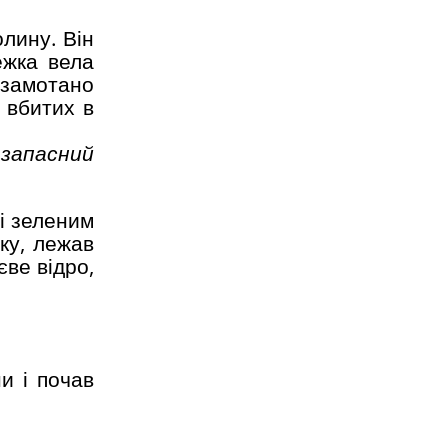
лину. Він
ежка вела
о замотано
 вбитих в
 запасний
ті зеленим
ку, лежав
єве відро,
ни і почав