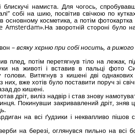
і блискучі намиста. Для чогось, спробував
лі” собі на шию, посвітив свічкою по кутках
 в основному косметика, а потім фотокартка
ve Amsterdam».На зворотній стороні було н
ивон –
всяку хєрню при собі носить, а рижого
ив плед, потім перетягнув тіло на лежак, пі
уки на животі і вставив в пальці фото Си
 голови. Витягнув з кишені дві однакових
з них, вже хотів було поставити поруч зі сві
азад до кишені.
ав дріт, виліз надвір і став знову намотува
ізинця. Покинувши закривавлений дріт, зняв 
ь.
рдиган на всі ґудзики і неквапливо пішов 
верби на березі, оглянувся пильно на всі бо