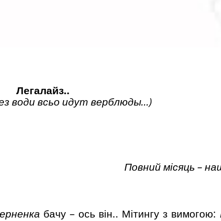
Легалайз..
ез води всьо идут верблюд
ы…)
Повний місяць – на
терненка
бачу – ось він.. Мітингу з вимогою: