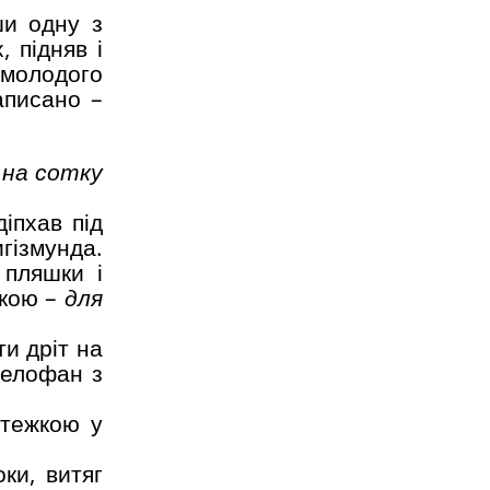
ши одну з
, підняв і
 молодого
аписано –
 на сотку
діпхав під
гізмунда.
 пляшки і
чкою –
для
ти дріт на
целофан з
стежкою у
ки, витяг