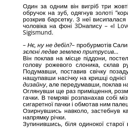
Один за одним він вигріб три жовт
обручок на зуб, одягнув золоті “кора
розкрив барсетку. З неї висипалася
чоловіка на фоні 3Dнапису – «I Lo
Sigismund.
– Нє, ну не дебіл?
– пробурмотів Сал
зєлєні ледве землею притрусив…
Він поклав на місце піддони, постел
голову рожевого слоника, склав р
Подумавши, поставив свічку позаду
нащупавши насічку на кришці однієї 
дизайну
, але передумавши, поклав н
Оглянувши ще раз приміщення, розмот
гачки. В темряві розпанахав собі м
сигаретної пачки і обмотав ним палец
Озирнувшись навколо, застебнув ка
напрямку річки.
Зупинившись, біля одинокої старої 