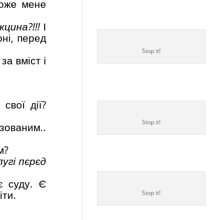
Може мене
кцина?!!!
І
ні, перед
Stop it!
за вміст і
свої дії?
Stop it!
зованим..
м?
угі пєрєд
є суду. Є
іти.
Stop it!