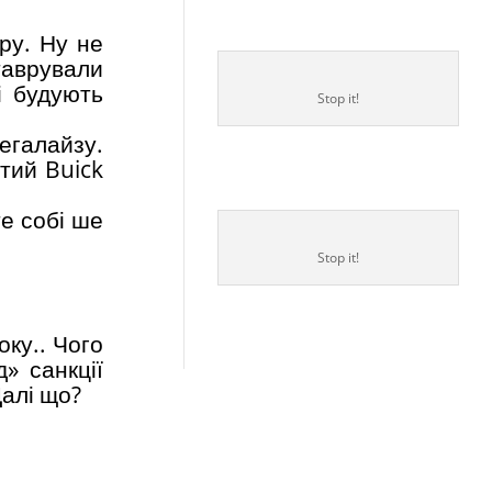
ру. Ну не
таврували
і будують
Stop it!
легалайзу.
ртий Buick
е собі ше
Stop it!
оку.. Чого
» санкції
Далі що?