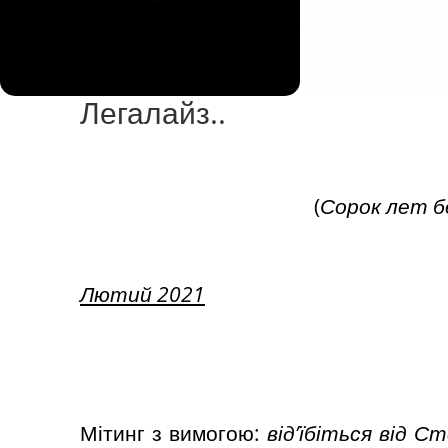
Легалайз..
(
Сорок лет б
Лютий 2021
Мітинг з вимогою:
від
’
їбіться від С