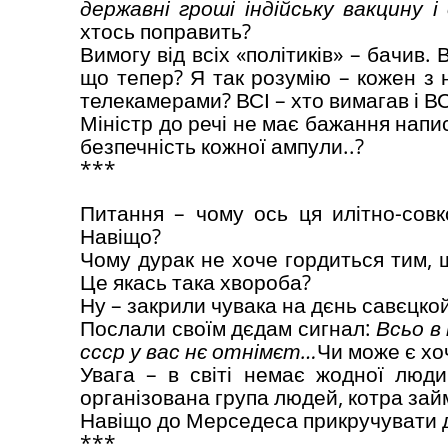
державні гроші індійську вакцину
хтось поправить?
Вимогу від всіх «політиків» – бачив.
що тепер? Я так розумію – кожен з н
телекамерами? ВСІ – хто вимагав і ВС
Міністр до речі не має бажання напис
безпечність кожної ампули..?
***
Питання – чому ось ця илітно-совк
Навіщо?
Чому дурак не хоче гордиться тим, щ
Це якась така хвороба?
Ну – закрили чувака на дєнь савєцкой
Послали своїм дєдам сигнал:
Всьо в
ссср у вас нє отнімєт…
Чи може є хоч
Увага – в світі немає жодної люди
організована група людей, котра зай
Навіщо до Мерседеса прикручувати дз
***