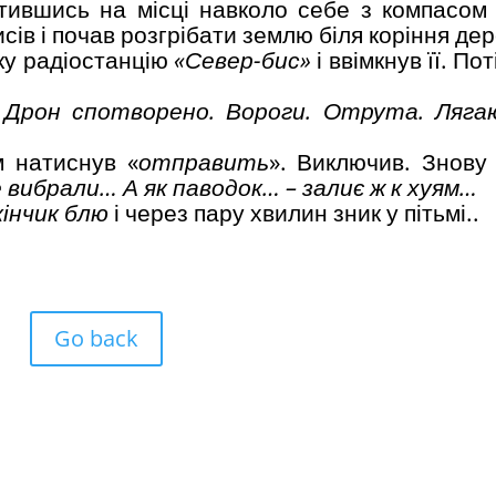
утившись на місці навколо себе з компасом 
исів і почав розгрібати землю біля коріння де
ьку радіостанцію
«Север-бис»
і ввімкнув її. По
 Дрон спотворено. Вороги. Отрута. Ляга
м натиснув «
отправить
». Виключив. Знову
е вибрали… А як паводок… – залиє ж к хуям…
кінчик блю
і через пару хвилин зник у пітьмі..
Go back