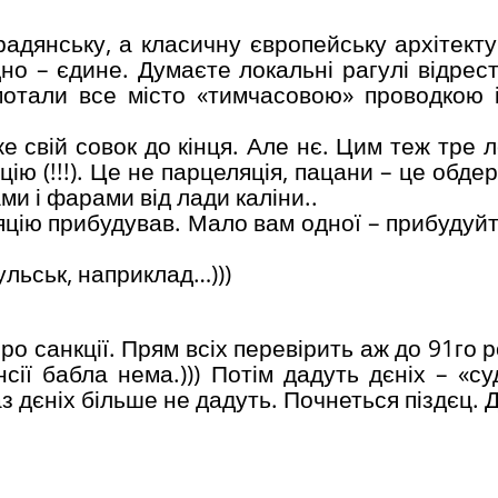
радянську, а класичну європейську архітекту
дно – єдине. Думаєте локальні рагулі відрес
мотали все місто «тимчасовою» проводкою 
е свій совок до кінця. Але нє. Цим теж тре 
ю (!!!). Це не парцеляція, пацани – це обде
ми і фарами від лади каліни..
яцію прибудував. Мало вам одної – прибудуйт
ульськ, наприклад…)))
 санкції. Прям всіх перевірить аж до 91го р
ії бабла нема.))) Потім дадуть дєніх – «суд
аз дєніх більше не дадуть. Почнеться піздєц. 