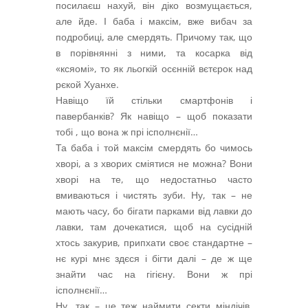
посилаєш нахуй, він діко возмущається,
але йде. І баба і максім, вже вибач за
подробиці, але смердять. Причому так, що
в порівнянні з ними, та косарка від
«ксяомі», то як льогкій осєнній вєтєрок над
рєкой Хуанхе.
Навіщо їй стільки смартфонів і
павербанків? Як навіщо – щоб показати
тобі , що вона ж прі ісполнєнії…
Та баба і той максім смердять бо чимось
хворі, а з хворих сміятися не можна? Вони
хворі на те, що недостатньо часто
вмиваються і чистять зуби. Ну, так – не
мають часу, бо бігати парками від лавки до
лавки, там дочекатися, щоб на сусідній
хтось закурив, припхати своє стандартне –
нє курі мнє здєся і бігти далі – де ж ще
знайти час на гігієну. Вони ж прі
ісполнєнії…
Ну, так – це теж наймити секти міндічів.