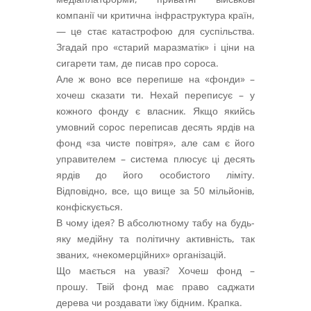
компанії чи критична інфраструктура країн,
— це стає катастрофою для суспільства.
Згадай про «старий маразматік» і ціни на
сигарети там, де писав про сороса.
Але ж воно все перепише на «фонди» –
хочеш сказати ти. Нехай переписує – у
кожного фонду є власник. Якщо якийсь
умовний сорос переписав десять ярдів на
фонд «за чисте повітря», але сам є його
управителем – система плюсує ці десять
ярдів до його особистого ліміту.
Відповідно, все, що вище за 50 мільйонів,
конфіскується.
В чому ідея? В абсолютному табу на будь-
яку медійну та політичну активність, так
званих, «некомерційних» організацій.
Що мається на увазі? Хочеш фонд –
прошу. Твій фонд має право саджати
дерева чи роздавати їжу бідним. Крапка.