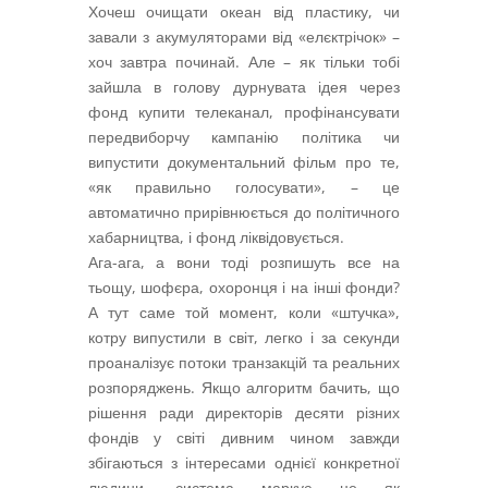
Хочеш очищати океан від пластику, чи
завали з акумуляторами від «елєктрічок» –
хоч завтра починай. Але – як тільки тобі
зайшла в голову дурнувата ідея через
фонд купити телеканал, профінансувати
передвиборчу кампанію політика чи
випустити документальний фільм про те,
«як правильно голосувати», – це
автоматично прирівнюється до політичного
хабарництва, і фонд ліквідовується.
Ага-ага, а вони тоді розпишуть все на
тьощу, шофєра, охоронця і на інші фонди?
А тут саме той момент, коли «штучка»,
котру випустили в світ, легко і за секунди
проаналізує потоки транзакцій та реальних
розпоряджень. Якщо алгоритм бачить, що
рішення ради директорів десяти різних
фондів у світі дивним чином завжди
збігаються з інтересами однієї конкретної
людини, система маркує це як