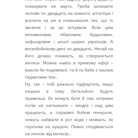
показувати не варто. Треба залишити
чоловік по двадцять на кожного агітатора і
вселити на рік в помешкання тих, що їх
звозили і за це агітували. Всім цим
міловановим, лібановим, будановим,
нєфьодовим і решті щирих українців. А
воскобойнікову двічі по двадцять. Нехай на
його дочках покажуть, як створюються
метиси. Можна навіть в прямому ефірі –
максім би подивився, та й та баба з трьома
ґаджетами теж…
Ну, так – тобі реально підфартить, якщо
пацани в тому батальйоні будуть
правильні, бо можуть бути й такі, котрими
потім не натішишся – міндічі і над цим
працюють, а справжні бойові генерали,
чомусь набрали в рот води і мовчать, як
глухонімі на аукціоні. Певно сподіваються
на пенсію від метисів…