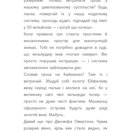
узбережжі. Хочеш витрачати гроші у
нашому цивілізованому суспільстві? Будь
ласка, повертай їх у нашу податкову
систему, проходь аудит, підпадай під ліміт
у 50 мільйонів — і купуй що хочеш».
Коли правила гри стають простими й
механічними, простір для маніпуляцій
зникає. Тобі не потрібно доводити в суді,
що мільярдер мав «погані наміри». Він
просто порушив інструкцію — і система
автоматично заблокувала дію.
Сховав гроші на Кайманах? Там їх і
витрачай. Збудуй собі золоту Ейфелеву
вежу серед пальм і молися на неї, бо у
великому світі твої мільярди тепер —
просто не дуже чисті фантики. Мешканці
офшорного острова будуть дуже раді
золотій вежі. Мабуть..
Давай ще про Джозефа Овертона. Чувак
розкрив вікно, крізь яке стало видно, як