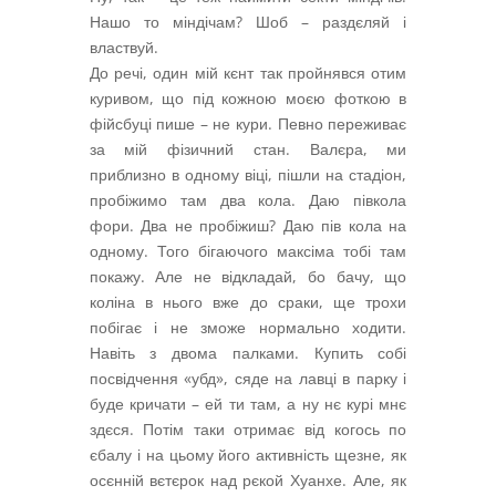
Нашо то міндічам? Шоб – раздєляй і
властвуй.
До речі, один мій кєнт так пройнявся отим
куривом, що під кожною моєю фоткою в
фійсбуці пише – не кури. Певно переживає
за мій фізичний стан. Валєра, ми
приблизно в одному віці, пішли на стадіон,
пробіжимо там два кола. Даю півкола
фори. Два не пробіжиш? Даю пів кола на
одному. Того бігаючого максіма тобі там
покажу. Але не відкладай, бо бачу, що
коліна в нього вже до сраки, ще трохи
побігає і не зможе нормально ходити.
Навіть з двома палками. Купить собі
посвідчення «убд», сяде на лавці в парку і
буде кричати – ей ти там, а ну нє курі мнє
здєся. Потім таки отримає від когось по
єбалу і на цьому його активність щезне, як
осєнній вєтєрок над рєкой Хуанхе. Але, як