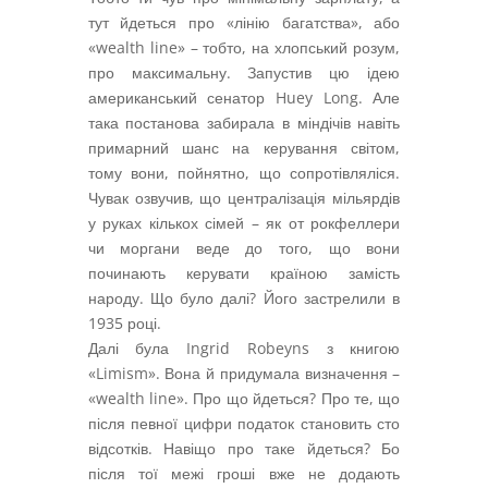
тут йдеться про «лінію багатства», або
«wealth line» – тобто, на хлопський розум,
про максимальну. Запустив цю ідею
американський сенатор Huey Long. Але
така постанова забирала в міндічів навіть
примарний шанс на керування світом,
тому вони, пойнятно, що сопротівляліся.
Чувак озвучив, що централізація мільярдів
у руках кількох сімей – як от рокфеллери
чи моргани веде до того, що вони
починають керувати країною замість
народу. Що було далі? Його застрелили в
1935 році.
Далі була Ingrid Robeyns з книгою
«Limism». Вона й придумала визначення –
«wealth line». Про що йдеться? Про те, що
після певної цифри податок становить сто
відсотків. Навіщо про таке йдеться? Бо
після тої межі гроші вже не додають