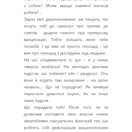
з собою? Може краще навчися метисів
робити?..
Зараз твої держчиновники, аж пищать, так
хочуть тобі до «закону» про прояви до
семітів, додати «закон» про примусову
вакцинацію. Тобто знищать вони тебе
полюбе. І це вже не просто геноцид – це
вже про геноцид з дослідами над людьми.
На що сподіваються ті, що – я у мами
лівєрна калбаска? На молодих красівих
індусов, шо поймают єйо і раздєнут. Ось
вони й ходять такі зачаровані – на оргію
чекають… Що їм порадити? Як мінімум
перестати дивитися порно, бо не існує
таких індусів.
Що порадити тобі? Після того, як ти
дозволив поставити своє власне нижче
хворобливих сексуальних фантазій тих, що
роблять собі дефлорацію вищеописаним