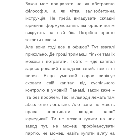
Закон має працювати не як абстрактна
філософія, а як чітка, залізобетонна
інструкція. Не треба вигадувати складні
юридичні формулювання, які юристи потім
викрутять на свій бік. Потрібно просто
закрити шлюзи.
Але вони тоді все в офшор? Тут взагалі
прикольно. Де гроші тримаєш, тільки там їх
можеш і потратити. Тобто – «де капітал
зареєстрований і оподаткований, там він і
живе». Якщо умовний сорос вирішує
сховати свій капітал від суспільного
контролю в умовній Панамі, закон каже –
та без проблем. Твої мільярди лежать там
абсолютно легально. Але вони не мають
права перетинати кордон нашої
юрисдикції. Ти не можеш купити на них
завод тут, не можеш профінансувати
партію, не можеш навіть купити віллу на