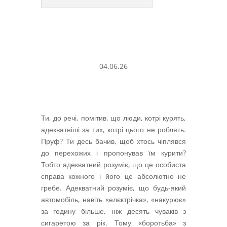
04.06.26
Ти, до речі, помітив, що люди, котрі курять,
адекватніші за тих, котрі цього не роблять.
Пруф? Ти десь бачив, щоб хтось чіплявся
до перехожих і пропонував їм курити?
Тобто адекватний розуміє, що це особиста
справа кожного і його це абсолютно не
гребе. Адекватний розуміє, що будь-який
автомобіль, навіть «елєктрічка», «накурює»
за годину більше, ніж десять чуваків з
сигаретою за рік. Тому «боротьба» з