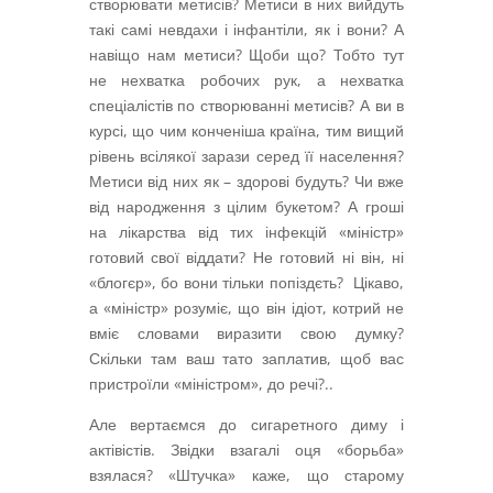
створювати метисів? Метиси в них вийдуть
такі самі невдахи і інфантіли, як і вони? А
навіщо нам метиси? Щоби що? Тобто тут
не нехватка робочих рук, а нехватка
спеціалістів по створюванні метисів? А ви в
курсі, що чим конченіша країна, тим вищий
рівень всілякої зарази серед її населення?
Метиси від них як – здорові будуть? Чи вже
від народження з цілим букетом? А гроші
на лікарства від тих інфекцій «міністр»
готовий свої віддати? Не готовий ні він, ні
«блогєр», бо вони тільки попіздєть? Цікаво,
а «міністр» розуміє, що він ідіот, котрий не
вміє словами виразити свою думку?
Скільки там ваш тато заплатив, щоб вас
пристроїли «міністром», до речі?..
Але вертаємся до сигаретного диму і
актівістів. Звідки взагалі оця «борьба»
взялася? «Штучка» каже, що старому