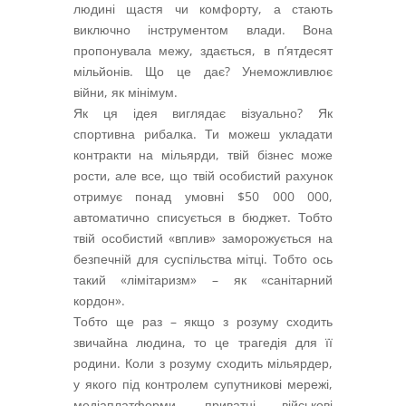
людині щастя чи комфорту, а стають
виключно інструментом влади. Вона
пропонувала межу, здається, в п’ятдесят
мільйонів. Що це дає? Унеможливлює
війни, як мінімум.
Як ця ідея виглядає візуально? Як
спортивна рибалка. Ти можеш укладати
контракти на мільярди, твій бізнес може
рости, але все, що твій особистий рахунок
отримує понад умовні $50 000 000,
автоматично списується в бюджет. Тобто
твій особистий «вплив» заморожується на
безпечній для суспільства мітці. Тобто ось
такий «лімітаризм» – як «санітарний
кордон».
Тобто ще раз – якщо з розуму сходить
звичайна людина, то це трагедія для її
родини. Коли з розуму сходить мільярдер,
у якого під контролем супутникові мережі,
медіаплатформи, приватні військові