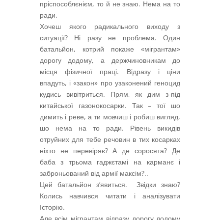
пріспособлєнієм, то й не знаю. Нема на то
ради.
Хочеш якого радикального виходу з
ситуації? Ні разу не проблема. Один
батальйон, котрий покаже «мігрантам»
дорогу додому, а держчиновникам до
місця фізичної праці. Відразу і ціни
впадуть, і «закон» про узаконений геноцид
кудись вивітриться. Прям, як дим з-під
китайської газонокосарки. Так – тої шо
димить і реве, а ти мовчиш і робиш вигляд,
шо нема на то ради. Рівень викидів
отруйних для тебе речовин в тих косарках
ніхто не перевіряє? А де соросята? Де
баба з трьома гаджєтамі на карманє і
заброньований від армії максім?..
Цей батальйон з’явиться. Звідки знаю?
Колись навчився читати і аналізувати
Історію.
Але всім мігрантам відразу дорогу додому