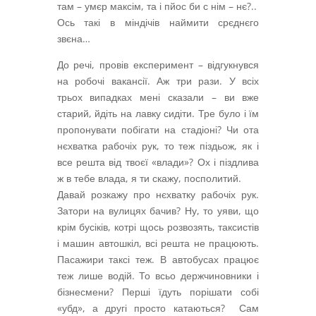
там – умєр максім, та і пйос би с нім – нє?..
Ось такі в міндічів наймити срєднєго
звєна…
До речі, провів експеримент – відгукнувся
на робочі вакансії. Аж три рази. У всіх
трьох випадках мені сказали – ви вже
старий, йдіть на лавку сидіти. Тре було і їм
пропонувати побігати на стадіоні? Чи ота
нєхватка рабочіх рук, то теж піздьож, як і
все решта від твоєї «влади»? Ох і піздлива
ж в тебе влада, я ти скажу, посполитий.
Давай розкажу про нєхватку рабочіх рук.
Затори на вулицях бачив? Ну, то уяви, що
крім бусіків, котрі щось розвозять, таксистів
і машин автошкіл, всі решта не працюють.
Пасажири таксі теж. В автобусах працює
теж лише водій. То всьо держчиновники і
бізнесмени? Перші їдуть порішати собі
«убд», а другі просто катаються? Сам