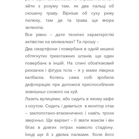
зійти з розуму там, як два пальці об
скошену траву. Вірніше об суху рижу
пилюку, там де та трава ще вчора
зеленіла.
Все рівно – дати технічні характєрістікі
актівістки на мінімалках? Та прошу –
Два смартфони і повербанк в одній кишені
обтягнутих трикотажних штанів, ще один
повербанк в іншій. На спині обов’язковий
рюкзачок і фігура тєла – я у мами лівєрна
калбаска. Колись сама собі зробила
дефлорацію при допомозі приспособлєнія
зовнішньо схожого на хуй.
Лазить вулицями, або сидить в якому кафе
з ноутом. Сидить і дивиться в монітор отак
– заклопотано-втаємничено і навіть трохи
зверхньо. Ще варіант – її звати максім і він
бігає в довгих гетрах навколо стадіону.
Іноді ще й з двома палками. Коли його