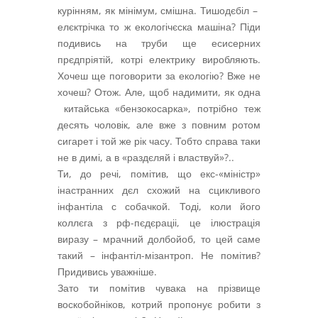
курінням, як мінімум, смішна. Тишодєбіл –
елєктрічка то ж екологічєска машіна? Піди
подивись на труби ще есисерних
прєдпріятій, котрі електрику виробляють.
Хочеш ще поговорити за екологію? Вже не
хочеш? Отож. Але, щоб надимити, як одна
китайська «бензокосарка», потрібно теж
десять чоловік, але вже з повним ротом
сигарет і той же рік часу. Тобто справа таки
не в димі, а в «раздєляй і властвуй»?..
Ти, до речі, помітив, що екс-«міністр»
інастранних дєл схожий на сцикливого
інфантіла с собачкой. Тоді, коли його
коллєга з рф-пєдєраціі, це ілюстрація
виразу – мрачний долбойоб, то цей саме
такий – інфантіл-мізантроп. Не помітив?
Придивись уважніше.
Зато ти помітив чувака на прізвище
воскобойніков, котрий пропонує робити з