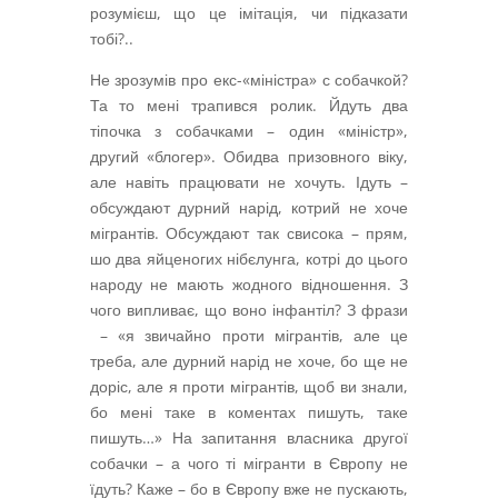
розумієш, що це імітація, чи підказати
тобі?..
Не зрозумів про екс-«міністра» с собачкой?
Та то мені трапився ролик. Йдуть два
тіпочка з собачками – один «міністр»,
другий «блогер». Обидва призовного віку,
але навіть працювати не хочуть. Ідуть –
обсуждают дурний нарід, котрий не хоче
мігрантів. Обсуждают так свисока – прям,
шо два яйценогих нібєлунга, котрі до цього
народу не мають жодного відношення. З
чого випливає, що воно інфантіл? З фрази
– «я звичайно проти мігрантів, але це
треба, але дурний нарід не хоче, бо ще не
доріс, але я проти мігрантів, щоб ви знали,
бо мені таке в коментах пишуть, таке
пишуть…» На запитання власника другої
собачки – а чого ті мігранти в Європу не
їдуть? Каже – бо в Європу вже не пускають,