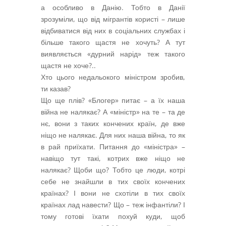
а особливо в Данію. Тобто в Данії
зрозуміли, що від мігрантів користі – лише
відбиватися від них в соціальних службах і
більше такого щастя не хочуть? А тут
виявляється «дурний нарід» теж такого
щастя не хоче?..
Хто цього недальокого міністром зробив,
ти казав?
Що ще плів? «Блогер» питає – а їх наша
війна не налякає? А «міністр» на те – та де
нє, вони з таких кончених країн, де вже
ніщо не налякає. Для них наша війна, то як
в рай приїхати. Питання до «міністра» –
навіщо тут такі, котрих вже ніщо не
налякає? Щоби що? Тобто це люди, котрі
себе не знайшли в тих своїх кончених
країнах? І вони не схотіли в тих своїх
країнах лад навести? Що – теж інфантіли? І
тому готові їхати похуй куди, щоб