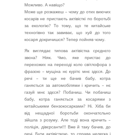
Можливо. А навіщо?
Може ще розкажеш – чому до отих виючих
косарів не пристають актівісткі по боротьбі
за екологію? То тому, що те китайське
техногівно так завиває, що хуй до того
косаря докричишся? Тепер пойняв чому.
Як виглядає типова актівістка срєднєго
звєна? Ніяк. Чмо, яке пристає до
перехожих на переході коло світлофора з
фразою – мущіна нє курітє мнє здєся. До
речі – ти ще не бачив бабу, котра
ганяється за автомобілями і кричить – нє
газуй мнє здєся? Побачиш. Чи побачиш
бабу, котра ганяється за косарями з
китайськими бензокосарками? Ні. Хіба би
від нещадної боротьби окончатєльно
зійшла з розуму. Але тоді вона кричить –
поліція, дівєрсанти!!! Вже й таку бачив, до
речі. Бути актівісткою, то справа нелегка і