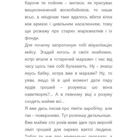
Кароче ти пойняв – метиси, як присуває
вищеозначений воскобойніков, то наше
всьо, а міндічам таки вдалось вбити кілок
між армією і цивільним населенням, тому
ще розкажу про старих маразматіків і їх
фонди.
Для початку запропоную тобі візуалізацію
кейсу. Згадай когось зі своїх знайомих,
котрі впали в «старечий маразм» і час від
часу щось там собі булькають. Ну – знаєш
якусь бабку, котра вже в маразмі? Ну, то
уяви, якщо їй в цей момент дати пару
ярдів грошей – розумієш шо вона
навитворяє?… А в певному віці з розуму
сходять майже всі…
Я вже десь писав про ліміти заробітку, але
так – поверхнево. Тут розпишу детальніше.
Вже майже сто років живе ідея про верхній
ліміт грошей для окремо взятої людини.
Тобто ти чув про мінімальну зарплату, а