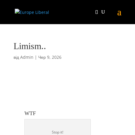
Limism..
від
Admin
|
Чер 9, 2026
WTF
Stop it!