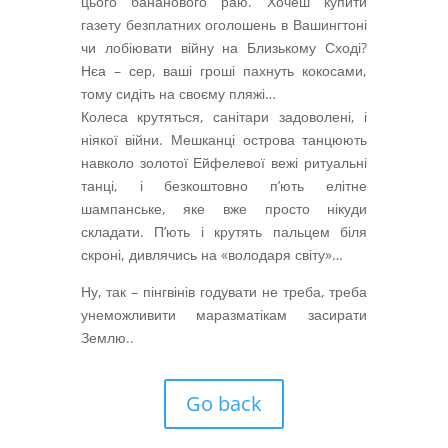
цього бананового раю. Хочеш купити
газету безплатних оголошень в Вашингтоні
чи лобіювати війну на Близькому Сході?
Нєа – сер, ваші гроші пахнуть кокосами,
тому сидіть на своєму пляжі…
Колеса крутяться, санітари задоволені, і
ніякої війни. Мешканці острова танцюють
навколо золотої Ейфелевої вежі ритуальні
танці, і безкоштовно п’ють елітне
шампанське, яке вже просто нікуди
складати. П’ють і крутять пальцем біля
скроні, дивлячись на «володаря світу»…
Ну, так – пінгвінів годувати не треба, треба
унеможливити маразматікам засирати
Землю..
Go back