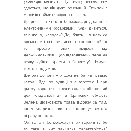
українців метисів? Ну, йому певно теж
здається, що він дуже розумний. Ось такі в
міндічів наймити вєрхнєго звєна.
До речі – а чого ті бензокосарі досі не з
електричними косарками? Куди дивиться,
так звана, «влада»? Де, блять – в ногу со
врємєнєм і світ змінився технологічно? Та
то просто такий піздьож від
держчиновників, щоб відволікаючи тебе на
всяку хуйню, красти з бюджету? Чомусь
теж так подумав.
Ще раз до речі – я досі не бачив чувака,
котрий йде по вулиці з сигаретою і при
цьому тарахтить і завиває, як сборочний
цех «лада-каліна» в брянской області.
Зелена шовковиста трава відразу за тим,
що з сигаретою, жовтою і понищеною теж
ні разу не стає.
Ой, та то ті бензокосарки так тарахтять, бо
то така в них тєнічєска характєрістіка?