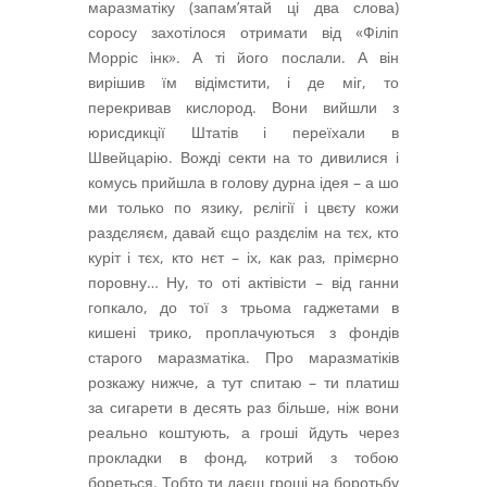
маразматіку (запам’ятай ці два слова)
соросу захотілося отримати від «Філіп
Морріс інк». А ті його послали. А він
вирішив їм відімстити, і де міг, то
перекривав кислород. Вони вийшли з
юрисдикції Штатів і переїхали в
Швейцарію. Вожді секти на то дивилися і
комусь прийшла в голову дурна ідея – а шо
ми только по язику, рєлігії і цвєту кожи
раздєляєм, давай єщо раздєлім на тєх, кто
куріт і тєх, кто нєт – іх, как раз, прімєрно
поровну… Ну, то оті актівісти – від ганни
гопкало, до тої з трьома гаджетами в
кишені трико, проплачуються з фондів
старого маразматіка. Про маразматіків
розкажу нижче, а тут спитаю – ти платиш
за сигарети в десять раз більше, ніж вони
реально коштують, а гроші йдуть через
прокладки в фонд, котрий з тобою
бореться. Тобто ти даєш гроші на боротьбу