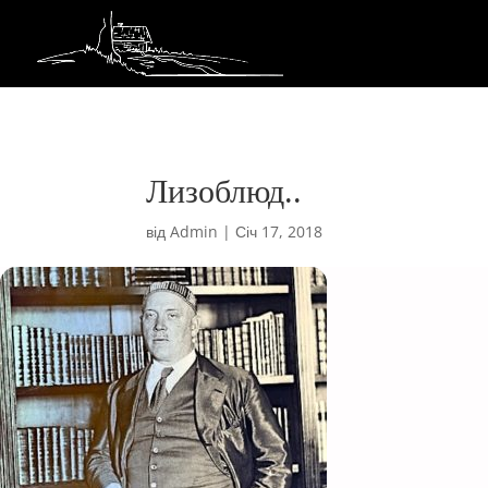
Лизоблюд..
від
Admin
|
Січ 17, 2018