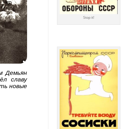
Stop it!
м Демьян
ёл славу
ить новые