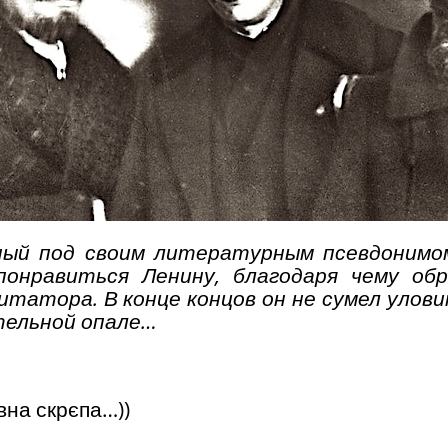
ный под своим литературным псевдонимо
понравиться Ленину, благодаря чему обр
итатора. В конце концов он не сумел улов
ительной опале…
овна скрєпа…))