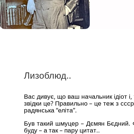
Лизоблюд..
Вас дивує, що ваш начальник ідіот і
звідки це? Правильно – це теж з ссс
радянська “еліта”.
Був такий шмуцер – Дємян Бєдний. 
буду – а так – пару цитат..