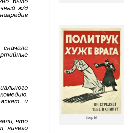
жно было
ичный ж/д
 навредив
 сначала
артийные
иального
комедию.
 аскет и
Stop it!
мали, что
т ничего