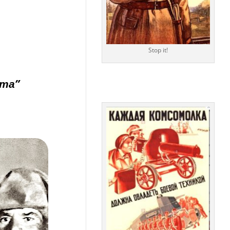
Stop it!
эта”