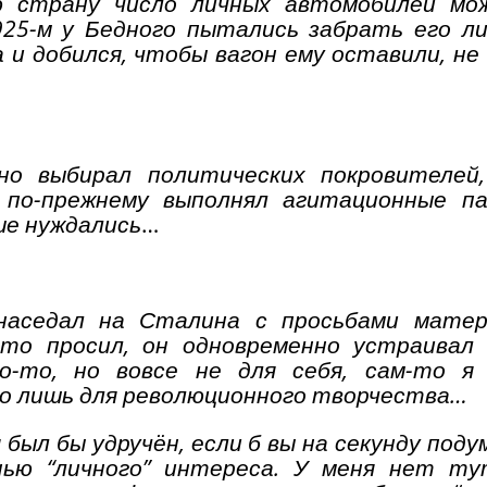
ю страну число личных автомобилей мо
925-м у Бедного пытались забрать его л
 и добился, чтобы вагон ему оставили, не
но выбирал политических покровителей,
 по-прежнему выполнял агитационные п
ьше нуждались
…
наседал на Сталина с просьбами матер
-то просил, он одновременно устраивал 
-то, но вовсе не для себя, сам-то я
ко лишь для революционного творчества…
был бы удручён, если б вы на секунду поду
ью “личного” интереса. У меня нет ту