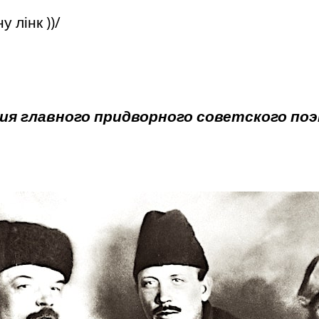
у лінк ))/
ия главного придворного советского по