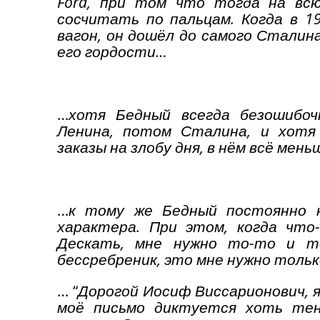
Ford, при том что тогда на вс
сосчитать по пальцам. Когда в 1
вагон, он дошёл до самого Сталина
его гордости…
…
хотя Бедный всегда безошибоч
Ленина, потом Сталина, и хотя
заказы на злобу дня, в нём всё мен
…
к тому же Бедный постоянно 
характера. При этом, когда что
Дескать, мне нужно то-то и то
бессребреник, это мне нужно толь
… “
Дорогой Иосиф Виссарионович, я 
моё письмо диктуется хоть тен