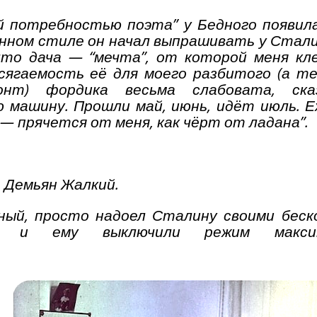
й потребностью поэта” у Бедного появил
ённом стиле он начал выпрашивать у Стал
 что дача — “мечта”, от которой меня к
сягаемость её для моего разбитого (а т
нт) фордика весьма слабовата, ска
ю машину. Прошли май, июнь, идёт июль. 
 — прячется от меня, как чёрт от ладана”.
Демьян Жалкий.
дный, просто надоел Сталину своими бес
ми” и ему выключили режим максим