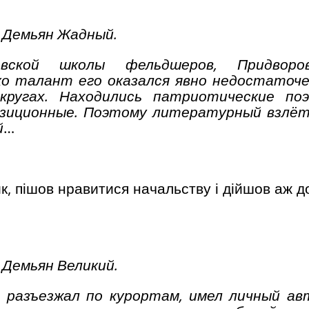
Демьян Жадный.
вской школы фельдшеров, Придворо
ко талант его оказался явно недостаточ
ругах. Находились патриотические по
позиционные. Поэтому литературный взлё
й
…
, пішов нравитися начальству і дійшов аж до
Демьян Великий.
у, разъезжал по курортам, имел личный а