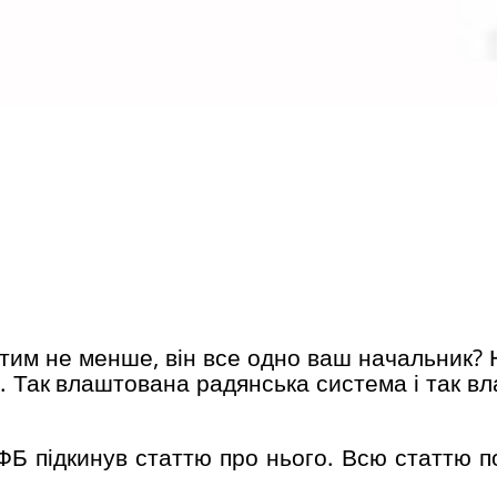
, тим не менше, він все одно ваш начальник?
р. Так влаштована радянська система і так в
ФБ підкинув статтю про нього. Всю статтю п