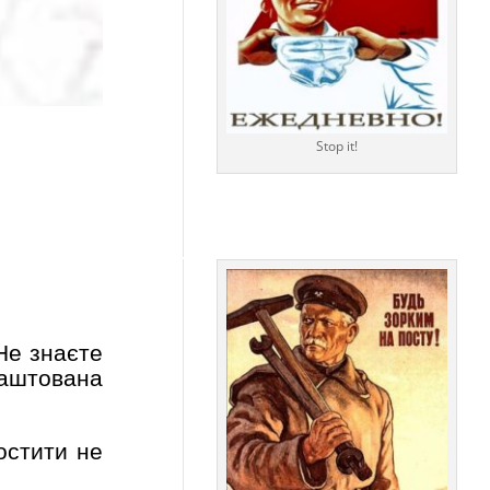
Stop it!
 Не знаєте
лаштована
остити не