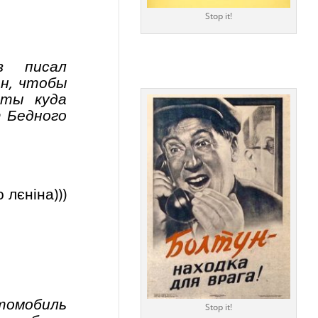
Stop it!
в писал
ен, чтобы
эты куда
т Бедного
 лєніна)))
втомобиль
Stop it!