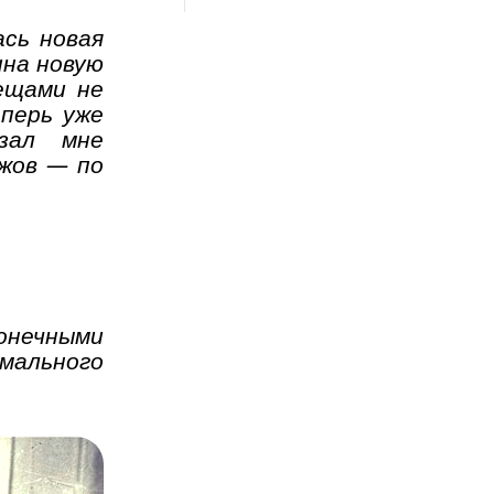
ась новая
ина новую
лещами не
еперь уже
зал мне
Ежов — по
конечными
ального