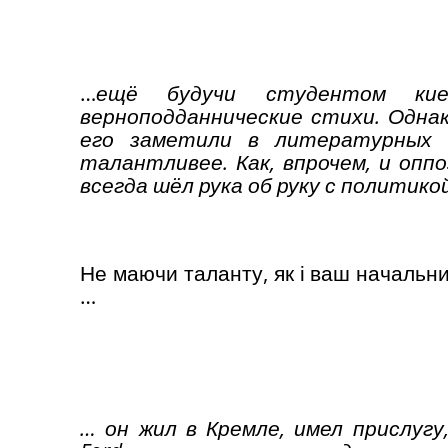
…
ещё будучи студентом кие
верноподданнические стихи. Одна
его заметили в литературных к
талантливее. Как, впрочем, и оп
всегда шёл рука об руку с политико
Не маючи таланту, як і ваш начальник
…
… он жил в Кремле, имел прислуг