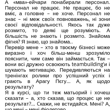
А «мва»-ейчари понабирали персонал.
Персонал не працює. Не працює, бо не
вміє, а головне – не хоче. Персонал не
знає – ні меж своїх повноважень, ні зони
своєї відповідальності. Якось так дуже
розмито, то деякі ще розуміють. А
більшість не знають і розмито. Знайома
фігня? Я знаю, що знайома..
Перевір мене – хто в твоєму бізнесі може
виразно і хоч більш-менш зрозуміло
пояснити, чим саме він займається. Так –
вони всі дружно освоюють teambuilding’и і
шукають мотивацію. Передивляються на
тренінгах ролики про успішний успіх і
грають в Арагу Пєгу… А, як щодо
результату?
Я в курсі, що ти теж матьорий і хочеш
сказати – а, хто сказав, що процес це не
результат?… Cкажи, не встидайся. Мені? А,
що мені – мені фіолетово..