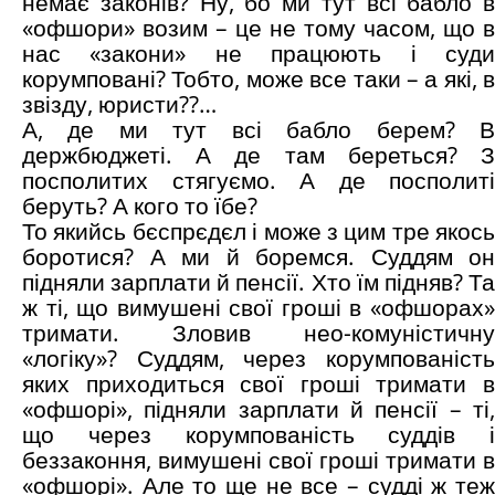
немає законів? Ну, бо ми тут всі бабло в
«офшори» возим – це не тому часом, що в
нас «закони» не працюють і суди
корумповані? Тобто, може все таки – а які, в
звізду, юристи??…
А, де ми тут всі бабло берем? В
держбюджеті. А де там береться? З
посполитих стягуємо. А де посполиті
беруть? А кого то їбе?
То якийсь бєспрєдєл і може з цим тре якось
боротися? А ми й боремся. Суддям он
підняли зарплати й пенсії. Хто їм підняв? Та
ж ті, що вимушені свої гроші в «офшорах»
тримати. Зловив нео-комуністичну
«логіку»? Суддям, через корумпованість
яких приходиться свої гроші тримати в
«офшорі», підняли зарплати й пенсії – ті,
що через корумпованість суддів і
беззаконня, вимушені свої гроші тримати в
«офшорі». Але то ще не все – судді ж теж