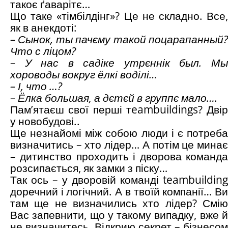
такоє ґаварітє…
Що таке «тімбілдінг»? Це не складно. Все,
як в анекдоті:
– Сынок, ты пачєму такой поцарапанный?
Что с ліцом?
– У нас в садіке утрєннік был. Мы
хороводы вокруг ёлкі воділі…
– І, что …?
– Ёлка большая, а дєтєй в группє мало….
Пам’ятаєш свої перші тeambuildings? Двір
у новобудові..
Ще незнайомі між собою люди і є потреба
визначитись – хто лідер… А потім це минає
– дитинство проходить і дворова команда
розсипається, як замки з піску…
Так ось – у дворовій команді teambuilding
доречний і логічний. А в твоїй компанії… Ви
там ще не визначились хто лідер? Смію
Вас запевнити, що у такому випадку, вже й
не визначитесь. Відкрию секрет – бізнесом