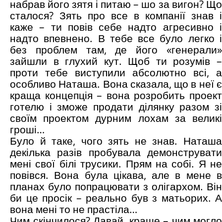
набрав його зятя і питаю – шо за вигон? Що
сталося? Зять про все в компанії знав і
каже – ти повів себе надто агресивно і
надто впевнено. В тебе все було легко і
без проблем там, де його «генерали»
зайшли в глухий кут. Щоб ти розумів –
проти тебе виступили абсолютно всі, а
особливо Наташа. Вона сказала, що в неї є
краща концепція – вона розробить проект
готелю і зможе продати ділянку разом зі
своїм проектом дурним лохам за великі
гроші…
Було й таке, чого зять не знав. Наташа
декілька разів пробувала демонструвати
мені свої білі трусики. Прям на собі. Я не
повівся. Вона була цікава, але в мене в
планах було попрацювати з олігархом. Він
би це просік – реально був з матьорих. А
вона мені то не прастіла…
Чим скінчилося? Давай, краще – чим могло