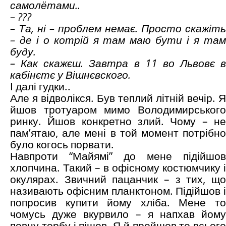
самолётами..
– ???
– Та, ні – проблем немає. Просто скажіть
– де і о котрій я там маю бути і я там
буду.
– Как скажєш. Завтра в 11 во Львовє в
кабінєтє у Вішнєвского.
І далі гудки..
Але я відволікся. Був теплий літній вечір. Я
йшов тротуаром мимо Володимирського
ринку. Йшов конкретно злий. Чому – не
пам’ятаю, але мені в той момент потрібно
було когось порвати.
Навпроти “Майямі” до мене підійшов
хлопчина. Такий – в офісному костюмчику і
окулярах. Звичний пацанчик – з тих, що
називають офісним планктоном. Підійшов і
попросив купити йому хліба. Мене то
чомусь дуже вкурвило – я напхав йому
повну торбу і пішов. Я й пройшов то всього