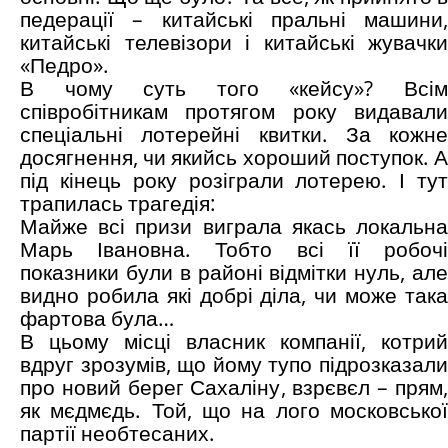
педерації – китайські пральні машини,
китайські телевізори і китайські жувачки
«Педро».
В чому суть того «кейсу»? Всім
співробітникам протягом року видавали
спеціальні лотерейні квитки. За кожне
досягнення, чи якийсь хороший поступок. А
під кінець року розіграли лотерею. І тут
трапилась трагедія:
Майже всі призи виграла якась локальна
Марь Івановна. Тобто всі її робочі
показники були в районі відмітки нуль, але
видно робила які добрі діла, чи може така
фартова була…
В цьому місці власник компанії, котрий
вдруг зрозумів, що йому тупо підрозказали
про новий берег Сахаліну, взрєвєл – прям,
як мєдмєдь. Той, що на лого московської
партії необтесаних.