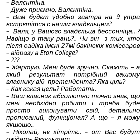
– Валєнтіна.
– Дуже приємно, Валєнтіна.
– Вам будєт удобно завтра на 9 утра
встрєтітся с нашім владєльцем?
– Валя, у Вашого владєльца бессонніца…?
Навіщо в таку рань?.. Чи він з тих, хто
після садіка імєні 27мі бакінскіх коміссаров
– відразу в
Eton
College
?
– ???
– Жартую. Мені буде зручно. Скажіть – а
який результат потрібний вашому
власнику від претендента? Яка ціль?
– Как какая цель? Работать.
– Ваш власник абсолютно точно знає, що
мені необхідно робити і треба буде
просто виконувати свій, детально
прописаний, функціонал? А що – я можу
якшошо..
– Ніколай, нє хітрітє.. – от Вас будут
ожідать Рєзультат…