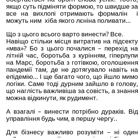
якщо суть підміняти формою, то швидше за
все на вихлопі отримають формалін і
можуть ним хіба якого лєніна поливати…
Що з цього всього варто винести? Все.
Навіщо стільки місця витратив на підсекту
«мва»? Бо з цього почалися – перехід на
літній час, боротьба з курінням, гіперлупи
на Марс, боротьба з готівкою, оголошення
пандемії там, де не дотягувало навіть на
епідемію… І ще багато чого, що йшло мимо
логіки. Саме тоді дурним зайшло в голову,
що наглість важливіша за совість, а знання
можна відкинути, як рудимент.
А взагалі – винести потрібно дураків. Від
управління будь чим, в першу чергу..
Для бізнесу важливо розуміти – ні один