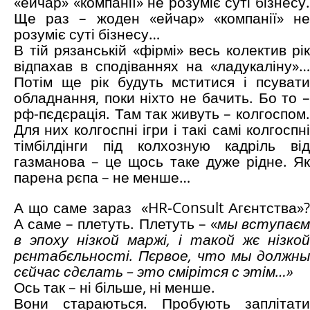
«ейчар» «компанії» не розуміє суті бізнесу.
Ще раз – жоден «ейчар» «компанії» не
розуміє суті бізнесу…
В тій рязанській «фірмі» весь колектив рік
відпахав в сподіваннях на «ладукаліну»…
Потім ще рік будуть мститися і псувати
обладнання, поки ніхто не бачить. Бо то –
рф-пєдєрація. Там так живуть – колгоспом.
Для них колгоспні ігри і такі самі колгоспні
тімбілдінги під колхозную кадріль від
газманова – це щось таке дуже рідне. Як
парена рєпа – не менше…
А що саме зараз «HR-Consult Агєнтства»?
А саме – плетуть. Плетуть – «
мы вступає
в эпоху нізкой маржі, і такой жє нізкой
рєнтабєльності. Пєрвое, что мы должны
сєйчас сдєлать – это смірітся с этім…»
Ось так – ні більше, ні менше.
Вони стараються. Пробують заплітати