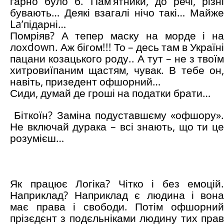
гарно було б. Пам’ятники, до речі, різні
бувають… Деякі взагалі нічо такі… Майже
La’підарні…
Помріяв? А тепер маску на морде і на
лохdown. Аж бігом!!! То – десь там в Україні
пацани козацького роду.. А тут – не з твоїм
хитровиїпаним щастям, чувак. В тебе он,
навіть, призедент офшорний…
Сиди, думай де гроші на податки брати…
Біткоїн? Заміна подуставшєму «офшору».
Не включай дурака – всі знають, що ти це
розумієш…
Як працює Логіка? Чітко і без емоцій.
Наприклад? Наприклад є людина і вона
має права і свободи. Потім офшорний
прізєдєнт з подєльніками людину тих прав