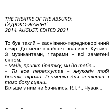
THE THEATRE OF THE ABSURD:
ҐАДЮКО-ЖАБІНҐ
2014. AUGUST. EDITED 2021.
То був такий – засніжено-передноворічний
вечір. До мене в кабінет ввалився Кузьма.
З музикантами, гітарами – всі заметені
снігом..
– Майк, привіт братіку, ми до тебе…
– Ти все переплутав – януковіч тобі
братік, сірожа. Гримерка для артістів з
того боку сцени..
Більше з ним не бачились. R.I.P., Чувак…