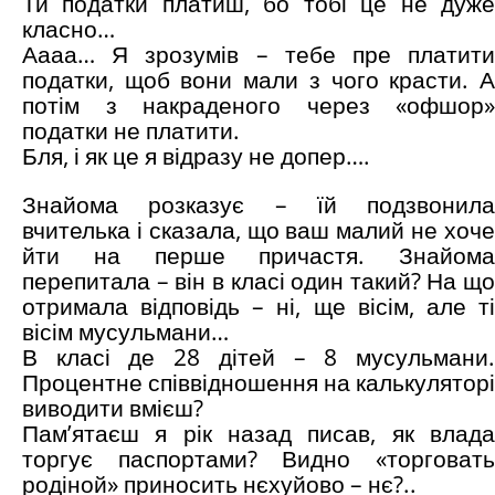
Ти податки платиш, бо тобі це не дуже
класно…
Аааа… Я зрозумів – тебе пре платити
податки, щоб вони мали з чого красти. А
потім з накраденого через «офшор»
податки не платити.
Бля, і як це я відразу не допер….
Знайома розказує – їй подзвонила
вчителька і сказала, що ваш малий не хоче
йти на перше причастя. Знайома
перепитала – він в класі один такий? На що
отримала відповідь – ні, ще вісім, але ті
вісім мусульмани…
В класі де 28 дітей – 8 мусульмани.
Процентне співвідношення на калькуляторі
виводити вмієш?
Пам’ятаєш я рік назад писав, як влада
торгує паспортами? Видно «торговать
родіной» приносить нєхуйово – нє?..