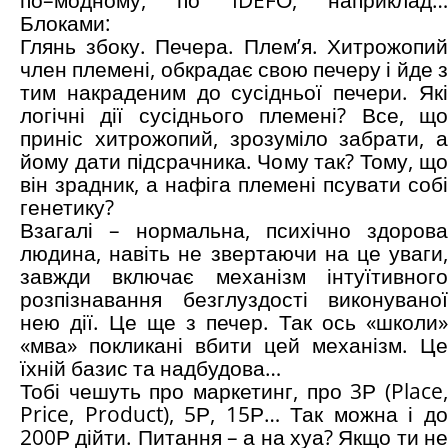
по–модному, по IDEFО, наприклад…
Блоками:
Глянь збоку. Печера. Плем’я. Хитрожопий
член племені, обкрадає свою печеру і йде з
тим накраденим до сусідньої печери. Які
логічні дії сусіднього племені? Все, що
приніс хитрожопий, зрозуміло забрати, а
йому дати підсрачника. Чому так? Тому, що
він зрадник, а нафіга племені псувати собі
генетику?
Взагалі – нормальна, психічно здорова
людина, навіть не звертаючи на це уваги,
завжди включає механізм інтуїтивного
розпізнавання безглуздості виконуваної
нею дії. Це ще з печер. Так ось «школи»
«мва» покликані вбити цей механізм. Це
їхній базис та надбудова…
Тобі чешуть про маркетинг, про 3Р (Place,
Price, Product), 5Р, 15Р… Так можна і до
200Р дійти. Питання – а на хуа? Якщо ти не