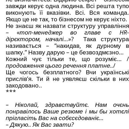
завжди керує одна людина. Всі решта тупо
виконують її вказівки. Всі. Вся команда.
Якщо це не так, то бізнесом не керує ніхто.
Не знаєш як назвати структуру управління
– «
топ-менеджер во главе с HR
дірєктором, началі…»
? Така структура
називається – “накидав, як дурному в
шапку.” Назву дарую – це безвоздмєзно…
Кожний чує тільки те, що розуміє… /
продовження цього речення платне..
/
Ще чогось безплатного? Вчи українські
прислів’я. Ти й не уявляєш скільки в них
закодовано..
***
– Ніколай, здравствуйтє. Нам очєнь
понравілось Ваше резюме і мы бы хотєлі
прігласіть Вас на собєсєдованіє…
– Дякую.. Як Вас звати?