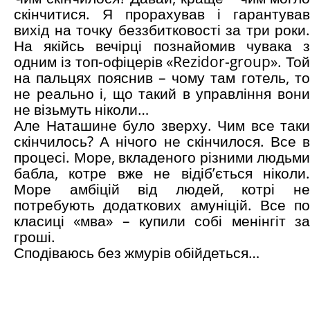
скінчитися. Я прорахував і гарантував
вихід на точку беззбитковості за три роки.
На якійсь вечірці познайомив чувака з
одним із топ-офіцерів «Rezidor-group». Той
на пальцях пояснив – чому там готель, то
не реально і, що такий в управління вони
не візьмуть ніколи…
Але Наташине було зверху. Чим все таки
скінчилось? А нічого не скінчилося. Все в
процесі. Море, вкладеного різними людьми
бабла, котре вже не відіб’ється ніколи.
Море амбіцій від людей, котрі не
потребують додаткових амуніцій. Все по
класиці «мва» – купили собі менінгіт за
гроші.
Сподіваюсь без жмурів обійдеться…