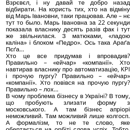
Взрєвєл, і ну давай те добро назад
відбирати. На користь тих, хто на відміну
від Марь Івановни, таки працював. Але – нє
тут то было. Марь Івановна за 22 секунди
показала власнику десять разів фак і тут
же звільнилася. З матюками, «ладою
каліна» і блоком «Педро». Ось така Араґа
Пєґа…
Хто це все придумав і впровадив?
Правильно – «ейчар» «компанії». Хто
навтирав власнику про автоматизацію, KPI
і прочую пургу? Правильно – «ейчар»
«компанії». Хто повівся на прочую пургу?
Правильно – лох…
В чому проблема бізнесу в Україні? В тому,
що пробують злизати форму з
московського. А там бізнес апріорі
неможливий. Там можливий лише колгосп.
А формалізм, то не те слово, яке
обертається на орбіті слова успіх. Тобто,