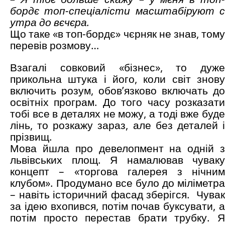
бордє топ-спеціалісти масштабіруют с
утра до вєчєра.
Що таке «в топ-бордє» чєрняк не знав, тому
перевів розмову…
Взагалі совковий «бізнес», то дуже
прикольна штука і його, коли світ знову
включить розум, обов’язково включать до
освітніх програм. До того часу розказати
тобі все в деталях не можу, а тоді вже буде
лінь, то розкажу зараз, але без деталей і
прізвищ.
Мова йшла про девелопмент на одній з
львівських площ. Я намалював чуваку
концепт – «торгова галерея з нічним
клубом». Продумано все було до міліметра
– навіть історичний фасад зберігся. Чувак
за ідею вхопився, потім почав буксувати, а
потім просто перестав брати трубку. Я