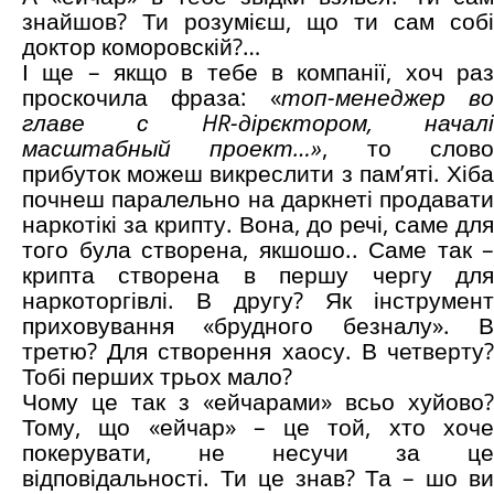
знайшов? Ти розумієш, що ти сам собі
доктор коморовскій?…
І ще – якщо в тебе в компанії, хоч раз
проскочила фраза: «
топ-менеджер во
главе с HR-дірєктором, началі
масштабный проект…»
, то слов
прибуток можеш викреслити з пам’яті. Хіба
почнеш паралельно на даркнеті продавати
наркотікі за крипту. Вона, до речі, саме для
того була створена, якшошо.. Саме так –
крипта створена в першу чергу для
наркоторгівлі. В другу? Як інструмент
приховування «брудного безналу». В
третю? Для створення хаосу. В четверту?
Тобі перших трьох мало?
Чому це так з «ейчарами» всьо хуйово?
Тому, що «ейчар» – це той, хто хоче
покерувати, не несучи за це
відповідальності. Ти це знав? Та – шо ви