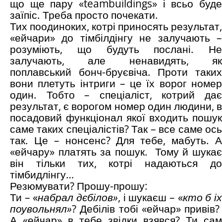
що ще пару «teambuildings» і всьо буде
заїпіс. Треба просто почекати.
Тих поодиноких, котрі приносять результат,
«ейчари» до тімбілдінгу не залучають –
розуміють, що будуть послані. Не
залучають, але ненавидять, як
поплавський бонч-бруєвіча. Проти таких
вони плетуть інтриги – це їх ворог номер
один. Тобто – спеціаліст, котрий дає
результат, є ворогом номер один людини, в
посадовий функціонал якої входить пошук
саме таких спеціалістів? Так – все саме ось
так. Це – нонсенс? Для тебе, мабуть. А
«ейчару» платять за пошук. Тому й шукає
він тільки тих, котрі надаються до
тімбидлінгу…
Резюмувати? Прошу-прошу:
Ти – «
набрал дєбілов»
, і шукаєш – «
кто б і
поувольнял»
? Дебілів тобі «ейчар» привів?
А «ейчар» в тебе звідки взявся? Ти сам