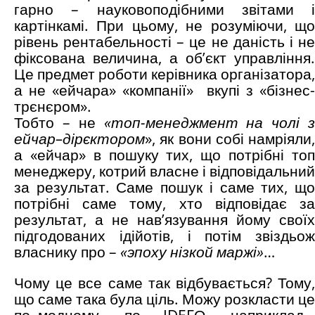
гарно – науковоподібними звітами і
картінкамі. При цьому, не розуміючи, що
рівень рентабельності – це не даність і не
фіксована величина, а об’єкт управління.
Це предмет роботи керівника організатора,
а не «ейчара» «компанії» вкупі з «бізнес-
трєнєром».
Тобто – не
«топ-менеджмент на чолі 
ейчар–дірєктором
», як вони собі намріяли,
а «ейчар» в пошуку тих, що потрібні топ
менеджеру, котрий власне і відповідальний
за результат. Саме пошук і саме тих, що
потрібні саме тому, хто відповідає за
результат, а не нав’язування йому своїх
підгодованих ідійотів, і потім звіздьож
власнику про –
«эпоху нізкой маржі»
…
Чому це все саме так відбувається? Тому,
що саме така була ціль. Можу розкласти це