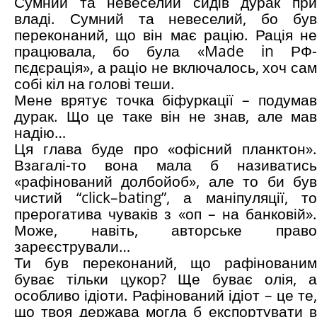
Сумний та невеселий сидів дурак при
владі. Сумний та невеселий, бо був
переконаний, що він має рацію. Рація не
працювала, бо була «Made in РФ-
пєдєрація», а раціо не включалось, хоч сам
собі кіл на голові теши.
Мене врятує точка біфуркації – подумав
дурак. Що це таке він не знав, але мав
надію…
Ця глава буде про «офісний планктон».
Взагалі-то вона мала б називатись
«рафінований долбойоб», але то би був
чистий “click–bating”, а маніпуляції, то
прерогатива чуваків з «оп – на банковій».
Може, навіть, авторське право
зареєстрували…
Ти був переконаний, що рафінованим
буває тільки цукор? Ще буває олія, а
особливо ідіоти. Рафінований ідіот – це те,
що твоя держава могла б експортувати в