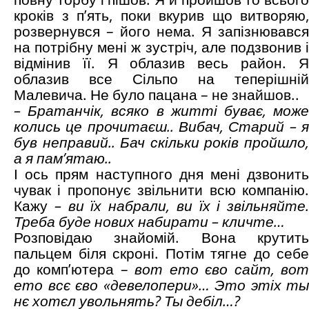
кроків з п’ять, поки вкурив що витворяю,
розвернувся – його нема. Я запізнювався
на потрібну мені ж зустріч, але подзвонив і
відмінив її. Я облазив весь район. Я
облазив все Сільпо на теперішній
Малевича. Не було пацана – не знайшов..
– Братанчік, всяко в житті буває, може
колись це прочитаєш.. Вибач, Старий – я
був неправий.. Бач скільки років пройшло,
а я пам’ятаю..
І ось прям наступного дня мені дзвонить
чувак і пропонує звільнити всю компанію.
Кажу
– ви їх набрали, ви їх і звільняйте.
Треба буде нових набирати – кличте…
Розповідаю знайомій. Вона крутить
пальцем біля скроні. Потім тягне до себе
до комп’ютера –
вот ето єво сайт, во
ето всє єво «девелопери»… Это этіх ты
нє хотєл увольнять? Ты дебіл…?