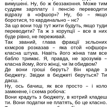
вимушені. Ну, бо ж беззаконня. Може тим
суддям зарплату і пенсію переводити
відразу в «офшор»? Ну, бо – якщо
боротися, то кардинально – нє?
За що вони тоді тут жити будуть, якщо туди
переводити? Та ж з корупції – все в них
буде рівно, не переживай.
Так званий, глава фракції зєльоних
кхмєров розказав – яка отой «офшор»
класна штука. Навіть його жінка там все
бабло тримає. Я, правда, не зрозумів –
класна йому, його жінці, чи їм обидвом?
Де вони гроші беруть? Він краде з
бюджету. Звідки в бюджеті беруться? Ти
даєш.
Ну, ось бачиш, як все просто – і коло
замкнене, і схема робоча:
Вони крадуть з бюджету, в котрий кладеш
ти. Вони податки не платять, бо це класно.