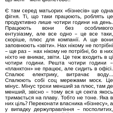
Є там серед матьорих «бізнесів» ще одна
фігня. Ті, що таки працюють, роблять це
продуктивно лише чотири години на день.
Працюють вони без особливого
ентузіазму, але все одно – це все таки,
скоріше, плюс для компанії. А ще вони
заповнюють «звіти». Нах нікому не потрібні
– ще раз – нах нікому не потрібні, бо в них
ніхто не вникає, звіти. Це теж входить в ці
чотири години. Решта чотири години –
«планктон» не працює, але сидить в офісі.
Спалює електрику, витрачає воду…
Спалюють собі соц мережами моск. Це
мінус. Мінус трохи менший за плюс, там де
менший, звісно – тому вся ця секта якось
тримається на плаву. Тобто не тоне. Яка в
них ціль? Переконати власника «бізнесу», а
у випадку держуправління – посполитих,