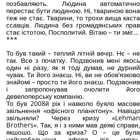
позбавляють. Людина автоматично
перестає бути людиною. Ні, твариною вона
теж не стає. Тварини, то трохи вища каста
ссавців. Людина без громадянських прав
стає істотою, Посполитий. Вітаю – ти зміг…
***
То був такий – теплий літній вечір. Нє – не
так. Все з початку. Подзвонив мені якось
один ні разу, як я тоді думав, не дурний
чувак. Ти його знаєш. Ні, ви не обов’язково
знайомі – просто ти його знаєш. Подзвонив
і запропонував очолити його
девелоперську компанію.
То був 2008й рік і навколо буяло масове
звільнення «офісного планктону». Навіщо
звільняли? Через кризу «Lehman
Brothers». Так, я і з ними мав деякі справи,
якшошо. Що за криза? О – це була
найглобальніша афера від «мва».