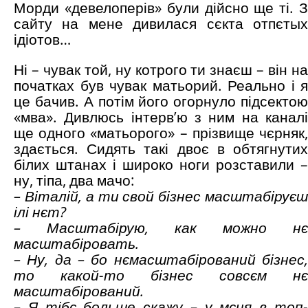
Морди «девелоперів» були дійсно ще ті. З
сайту на мене дивилася сєкта отпєтых
ідіотов…
Ні – чувак той, ну котрого ти знаєш – він на
початках був чувак матьорий. Реально і я
це бачив. А потім його огорнуло підсектою
«мва». Дивлюсь інтерв’ю з ним на каналі
ще одного «матьорого» – прізвище чєрняк,
здається. Сидять такі двоє в обтягнутих
білих штанах і широко ноги розставили –
ну, тіпа, два мачо:
– Віталій, а ти свой бізнес масштабіруєш
ілі нєт?
– Масштабірую, как можно нє
масштабіровать.
– Ну, да – бо нємасштабірований бізнес,
то какой-то бізнес совсєм нє
масштабірований.
– Я тібє больше скажу – у мєня в топ-