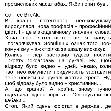
промислових масштабах. Якби попит був..
CoFFee BreAk:
В країні латентного нео-комунізму
виродилася нова професія – професійний
ідіот. І – це в академічному значенні слова.
Хоча про латентність, це я мабуть
погарячкував. Зовнішніх ознак того нео-
комунізму – аж стрілка за шкалу вискакує.
Колись гітлєр заставив іудєєв носити
жовту гексаграму на рукаві. Ну, щоб
відразу було видно – іудєй. Чекаю, коли
твої нео-комуністи придумають заставити
тебе носити на рукаві жовтий хрест. Ну,
щоб відразу було видно – християнин…
А, що країна? А країна знову гучно
відгуляла «дєнь юріста». Обстругали всі
кабаки…
Стоп. Який «дєнь юріста» в державі, де