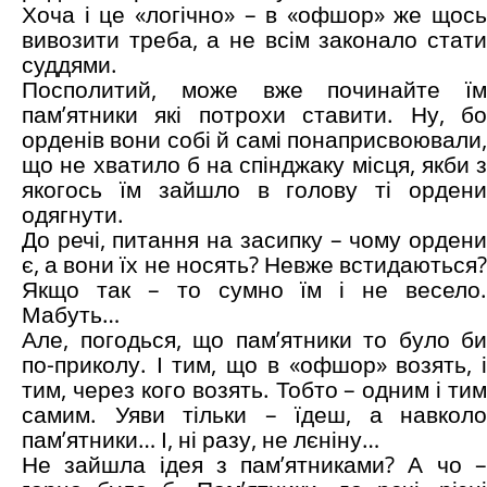
Хоча і це «логічно» – в «офшор» же щось
вивозити треба, а не всім законало стати
суддями.
Посполитий, може вже починайте їм
пам’ятники які потрохи ставити. Ну, бо
орденів вони собі й самі понаприсвоювали,
що не хватило б на спінджаку місця, якби з
якогось їм зайшло в голову ті ордени
одягнути.
До речі, питання на засипку – чому ордени
є, а вони їх не носять? Невже встидаються?
Якщо так – то сумно їм і не весело.
Мабуть…
Але, погодься, що пам’ятники то було би
по-приколу. І тим, що в «офшор» возять, і
тим, через кого возять. Тобто – одним і тим
самим. Уяви тільки – їдеш, а навколо
пам’ятники… І, ні разу, не лєніну…
Не зайшла ідея з пам’ятниками? А чо –