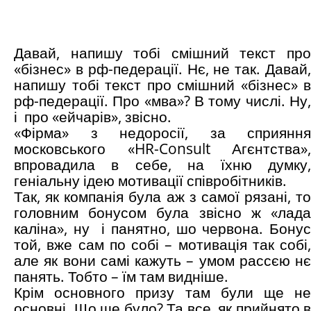
Давай, напишу тобі смішний текст про
«бізнес» в рф-педерації. Нє, не так. Давай,
напишу тобі текст про смішний «бізнес» в
рф-педерації. Про «мва»? В тому числі. Ну,
і про «ейчарів», звісно.
«Фірма» з недоросії, за сприяння
московського «HR-Consult Агєнтства»,
впровадила в себе, на їхню думку,
геніальну ідею мотивації співробітників.
Так, як компанія була аж з самої рязані, то
головним бонусом була звісно ж «лада
каліна», ну і панятно, шо червона. Бонус
той, вже сам по собі – мотивація так собі,
але як вони самі кажуть – умом рассєю нє
панять. Тобто – їм там видніше.
Крім основного призу там були ще не
основні. Що ще було? Та все, як прийнято в