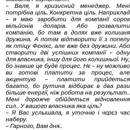
– Валя, я кризисний менеджер. Мені
потрібна ціль. Конкретна ціль. Наприклад
– я маю заробити для компанії сорок
мільйонів доларів. Або розвалити
компанію, бо там в долях вже колишня
дружина. А потім відтворити її з попелу
як птіцу Фєнікс, але вже без дружини. Або
створити дві успішних компанії – одну
для власника, іншу для його колишньої. Ну,
бо інакше це буде процес. Нє – ну можливо
ви готові платити за процес, але
акцентую – платити прийдеться
багато, бо рутина відбирає в два рази
більше енергії, ніж робота на результат..
Мені дорожче обійдеться відновлення
сил.. У вашого власника яка ціль?
– Я
В
ас усл
ы
шала, я уточню і
чєрєз час
наберу.
– Гарного, Вам дня..