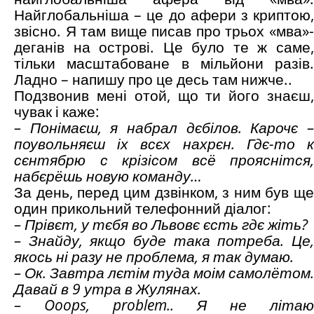
Найглобальніша – це до афери з криптою,
звісно. Я там вище писав про трьох «мва»-
деганів на острові. Це було те ж саме,
тільки масштабоване в мільйони разів.
Ладно – напишу про це десь там нижче..
Подзвонив мені отой, що ти його знаєш,
чувак і каже:
– Понімаєш, я набрал дєбілов. Карочє –
поувольняєш іх всєх нахрєн. Гдє-то к
сєнтябрю с крізісом всё прояснітся,
набєрёшь новую команду…
За день, перед цим дзвінком, з ним був ще
один прикольний телефонний діалог:
–
Прівєт, у тєбя во Львовє єсть гдє жіть?
– Знайду, якщо буде така потреба. Це,
якось ні разу не проблема, я так думаю.
– Ок. Завтра лєтім туда моім самолётом.
Давай в 9 утра в Жулянах.
–
Ooops
,
problem
.. Я не літаю