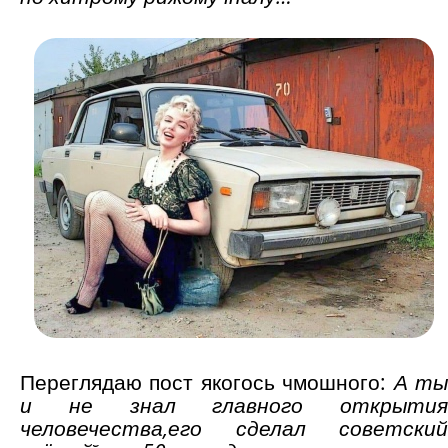
Переглядаю пост якогось чмошного:
А т
и не знал главного открытия
человечества,
его сделал советский̆