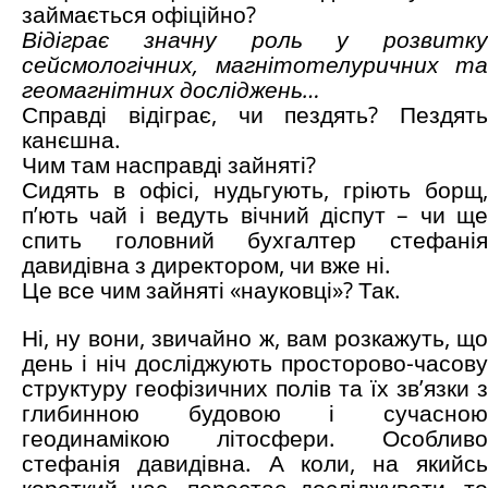
займається офіційно?
Відіграє значну роль у розвитку
сейсмологічних, магнітотелуричних та
геомагнітних досліджень…
Справді відіграє, чи пездять? Пездять
канєшна.
Чим там насправді зайняті?
Сидять в офісі, нудьгують, гріють борщ,
п’ють чай і ведуть вічний діспут – чи ще
спить головний бухгалтер стефанія
давидівна з директором, чи вже ні.
Це все чим зайняті «науковці»? Так.
Ні, ну вони, звичайно ж, вам розкажуть, що
день і ніч досліджують просторово-часову
структуру геофізичних полів та їх зв’язки з
глибинною будовою і сучасною
геодинамікою літосфери. Особливо
стефанія давидівна. А коли, на якийсь
короткий час, перестає досліджувати, то