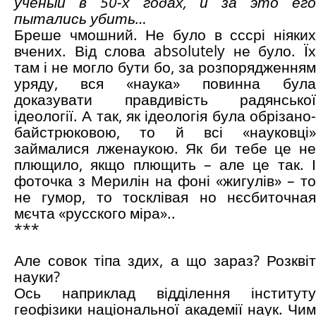
учёный̆ в 50-х годах, и за это его
пытались убить…
Бреше чмошний. Не було в сссрі ніяких
вчених. Від слова absolutely не було. Їх
там і не могло бути бо, за розпорядженням
уряду, вся «наука» повинна була
доказувати правдивість радянської
ідеології. А так, як ідеологія була обрізано-
байстрюковою, то й всі «науковці»
займалися лженаукою. Як би тебе це не
плющило, якщо плющить – але це так. І
фоточка з Мерилін на фоні «жигулів» – то
не гумор, то тосклівая но нєсбиточная
мєчта «русского міра»..
***
Але совок тіпа здих, а що зараз? Розквіт
науки?
Ось наприклад відділення інституту
геофізики національної академії наук. Чим