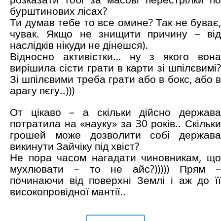
бурштинових лісах?
Ти думав тебе то все омине? Так не буває,
чувак. Якщо не знищити причину – від
наслідків нікуди не дінешся).
Відносно активістки… ну з якого вона
вирішила сісти грати в карти зі шпілєвимі?
Зі шпілєвими треба грати або в бокс, або в
арагу пєгу..)))
От цікаво – а скільки дійсно держава
потратила на «науку» за 30 років.. Скільки
грошей може дозволити собі держава
викинути Зайчіку під хвіст?
Не пора часом нагадати чиновникам, що
мухлювати – то не айс?))))) Прям –
починаючи від поверхні Землі і аж до її
високопровідної мантії..