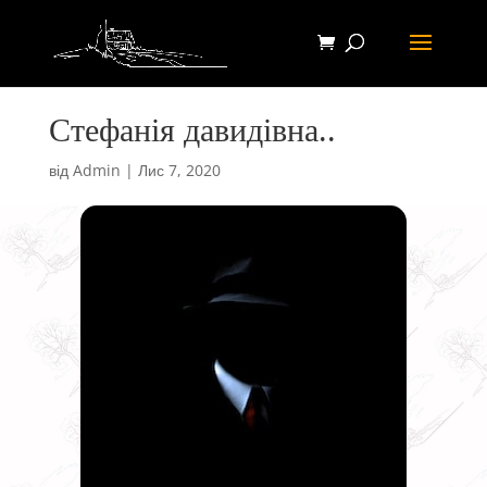
Стефанія давидівна..
від
Admin
|
Лис 7, 2020