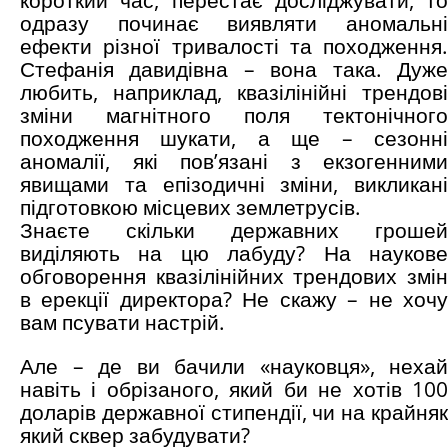
одразу починає виявляти аномальні
ефекти різної тривалості та походження.
Стефанія давидівна – вона така. Дуже
любить, наприклад, квазілінійні трендові
зміни магнітного поля тектонічного
походження шукати, а ще – сезонні
аномалії, які пов’язані з екзогенними
явищами та епізодичні зміни, викликані
підготовкою місцевих землетрусів.
Знаєте скільки державних грошей
виділяють на цю лабуду? На наукове
обговорення квазілінійних трендових змін
в ерекції директора? Не скажу – не хочу
вам псувати настрій.
Але – де ви бачили «науковця», нехай
навіть і обрізаного, який би не хотів 100
доларів державної стипендії, чи на крайняк
який сквер забудувати?