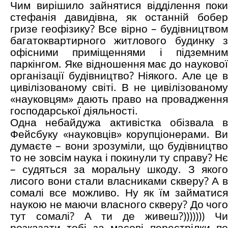
Чим вирішило зайнятися відділення поки
стефанія давидівна, як останній бобер
гризе геофізику? Все вірно – будівництвом
багатоквартирного житлового будинку з
офісними приміщеннями і підземним
паркінгом. Яке відношення має до наукової
організації будівництво? Ніякого. Але це в
цивілізованому світі. В не цивілізованому
«науковцям» дають право на провадження
господарської діяльності.
Одна небайдужа активістка обізвала в
Фейсбуку «науковців» корупціонерами. Ви
думаєте – вони зрозуміли, що будівництво
то не зовсім наука і покинули ту справу? Нє
– судяться за моральну шкоду. З якого
лисого вони стали власниками скверу? А в
сомалі все можливо. Ну як їм займатися
наукою не маючи власного скверу? До чого
тут сомалі? А ти де живеш?))))))) Чи
розказати тобі за масові перестрілки по