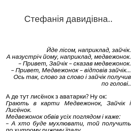
Стефанія давидівна..
Йде лісом, наприклад, зайчік.
А назустріч йому, наприклад, медвежонок.
– Привет, Зайчік – сказав медвежонок.
– Привет, Медвежонок – відповів зайчік…
Ось так, слово за слово і зайчік получив
по голові..
А де тут лисёнок з аватарки? Ну ок:
Грають в карти Медвежонок, Зайчік і
Лис
ё
нок
.
Медвежонок
обвів усіх поглядом і каже
:
– А хто буде мухлювати, той получить
по хитрому рижому їпалу…