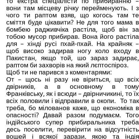
то екстра спеціалісти по прибиранню –
вони там місцеву річку перейменують. І з
чого ти раптом взяв, що когось там те
сміття буде цікавити? Не для того мама в
бомбею радживчіка растіла, щоб він за
тобою мусор прибирав. Вона його растіла
для – хінді русі пхай-пхай. На крайняк –
щоб високо задирав ногу коло входу в
Пакистан, якщо той, шо зараз задирає,
раптом би захворів на який лєптоспіроз.
Щоб ти не парився з коментарями:
От – щось ні разу не віриться, що всіх
двірників, а в основному в тому
Франківську, як і всюди – двірничикині, то їх
всіх половили і відправили в окопи. То так
треба, бо мілованов каже, що економіка в
опасності? Давай разом подумаєм. Того
індійського супер прибиральника треба
десь поселити, перевірити на відсутність
вошей і всякої зарази, якою та індія