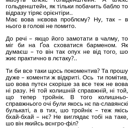
гольденштейн, як тільки побачить бабло то
відразу тіряє орієнтіри..
Має вова нєвова проблєму? Ну, так – в
нього в голові не помито.
До речі – якщо його замотати в чалму, то
міг би на Ґоа сховатися барменом. Як
думаєш – то він так опух не від того, шо
жиє практично в лєтаку?..
Ти би все таки щось покоментив? Та прошу
дуже – коменти ж відкриті. Ось ти помітив,
шо вова путєн скоріше за все теж не вова
ні разу. Ні той колишній справжній, ні той,
що тепер тройнік. В того колишньо-
справжнього очі були якось нє па-славянскі
булькаті, а в тих, шо тройнік – теж якісь
бхай-бхай – нє? Не виглядає тобі на таке,
шо він якийсь вєнгро-філ?