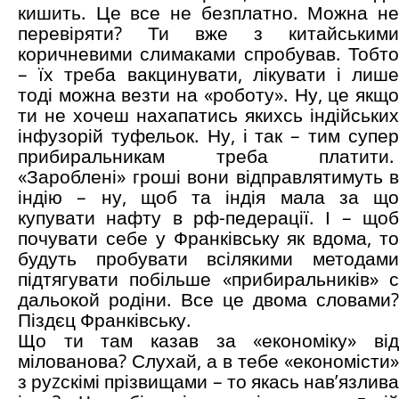
кишить. Це все не безплатно. Можна не
перевіряти? Ти вже з китайськими
коричневими слимаками спробував. Тобто
– їх треба вакцинувати, лікувати і лише
тоді можна везти на «роботу». Ну, це якщо
ти не хочеш нахапатись якихсь індійських
інфузорій туфельок. Ну, і так – тим супер
прибиральникам треба платити.
«Зароблені» гроші вони відправлятимуть в
індію – ну, щоб та індія мала за що
купувати нафту в рф-педерації. І – щоб
почувати себе у Франківську як вдома, то
будуть пробувати всілякими методами
підтягувати побільше «прибиральників» с
дальокой родіни. Все це двома словами?
Піздєц Франківську.
Що ти там казав за «економіку» від
мілованова? Слухай, а в тебе «економісти»
з руzскімі прізвищами – то якась нав’язлива