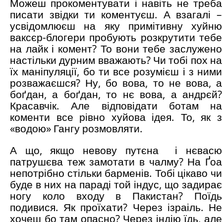
Можеш прокоментувати і навіть не треба
писати звідки ти коментуєш. А взагалі –
усвідомлюєш на яку примітивну хуйню
ваксєр-блогери пробують розкрутити тебе
на лайк і комент? То вони тебе заслужено
настільки дурним вважають? Чи тобі пох на
їх маніпуляції, бо ти все розумієш і з ними
розважаєшся? Ну, бо вова, то не вова, а
боґдан, а боґдан, то нє вова, а андрєй?
Красавчік. Але відповідати ботам на
коменти все рівно хуйова ідея. То, як з
«водою» Гангу розмовляти.
А що, якщо невову путєна і нєвасю
патрушєва теж замотати в чалму? На Ґоа
непотрібно стільки барменів. Тобі цікаво чи
буде в них на параді той індус, що задирає
ногу коло входу в Пакистан? Поїдь
подивися. Як проїхати? Через ізраіль. Не
хочеш бо там опасно? Через індію їдь, але