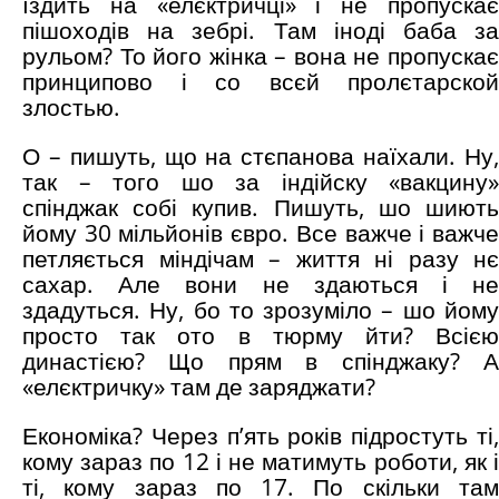
їздить на «елєктричці» і не пропускає
пішоходів на зебрі. Там іноді баба за
рульом? То його жінка – вона не пропускає
принципово і со всєй пролєтарской
злостью.
О – пишуть, що на стєпанова наїхали. Ну,
так – того шо за індійску «вакцину»
спінджак собі купив. Пишуть, шо шиють
йому 30 мільйонів євро. Все важче і важче
петляється міндічам – життя ні разу нє
сахар. Але вони не здаються і не
здадуться. Ну, бо то зрозуміло – шо йому
просто так ото в тюрму йти? Всією
династією? Що прям в спінджаку? А
«елєктричку» там де заряджати?
Економіка? Через п’ять років підростуть ті,
кому зараз по 12 і не матимуть роботи, як і
ті, кому зараз по 17. По скільки там