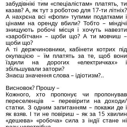
забудівнікі тим «спеціалістам» платять, ти
казав? А, як тут з роботою для 17-ти літніх?
А нахрєна всі «фопи» тупими податками і
цінами на оренду вбили? Тобто – міндічі
знищують робочі місця і хочуть навезти
«заробітчан» – щоби що? А ти мовчиш –
щоби що?
А ті держчиновники, кабінети котрих під
окупацією – їм платять за те, щоб вони
їздили на дорогих «електричках» і
збільшували затори?
Знаєш значення слова – ідіотизм?..
Висновок? Прошу –
Кожного, хто пропонує чи пропонував
переселенців – перевірити на доходи/
статки. З одним запитанням – покажи де і
як взяв. І ти не повіриш – як за 15 хвилин
«дешева» «робоча» сила з індії стане ні
разу непотрібна.