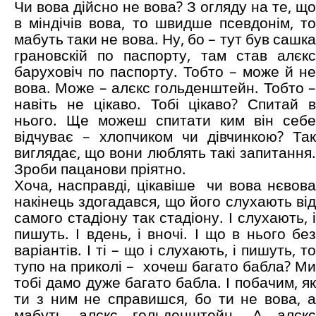
Чи вова дійсно не вова? З огляду на те, що
в міндічів вова, то швидше псевдонім, то
мабуть таки не вова. Ну, бо – тут був сашка
грановскій по паспорту, там став алєкс
баруховіч по паспорту. Тобто – може й не
вова. Може – алєкс гольденштейн. Тобто –
навіть не цікаво. Тобі цікаво? Спитай в
нього. Ще можеш спитати ким він себе
відчуває – хлопчиком чи дівчинкою? Так
виглядає, що вони люблять такі запитання.
Зроби пацанови пріятно.
Хоча, насправді, цікавіше чи вова нєвова
накінець здогадався, що його слухають від
самого стадіону так стадіону. І слухають, і
пишуть. І вдень, і вночі. І що в нього без
варіантів. І ті – що і слухають, і пишуть, то
тупо на приколі – хочеш багато бабла? Ми
тобі дамо дуже багато бабла. І побачим, як
ти з ним не справишся, бо ти не вова, а
мабуть алєкс гольденштейн. А алєкс