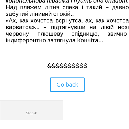
конопєльнова півасіка і пусть она спайот.
Над пляжем літня спека і такий – давно
забутий лінивий спокій..
«Ах, как хочєтса вєрнутса, ах, как хочєтса
варватса»… – підтягнувши на лівій нозі
червону плюшеву спідницю, звично-
індиферентно затягнула Кончіта…
&&&&&&&&&&
Go back
Stop it!