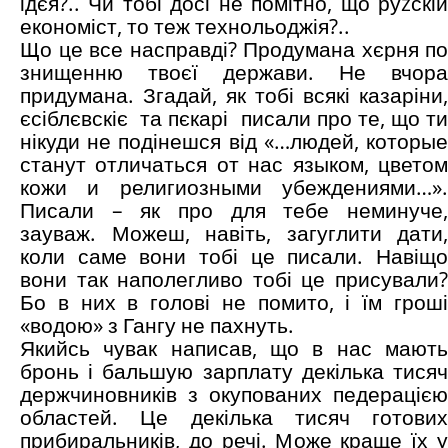
ідєя?.. Чи тобі досі не помітно, що руzскій
економіст, то теж технольоджія?..
Що це все насправді? Продумана хєрня по
знищенню твоєї держави. Не вчора
придумана. Згадай, як тобі всякі казаріни,
єсіблєвскіє та пєкарі писали про те, що ти
нікуди не подінешся від «…людей, которые
станут отличаться от нас языком, цветом
кожи и религиозными убеждениями…».
Писали – як про для тебе неминуче,
зауваж. Можеш, навіть, загуглити дати,
коли саме вони тобі це писали. Навіщо
вони так наполегливо тобі це присували?
Бо в них в голові не помито, і їм гроші
«водою» з Гангу не пахнуть.
Якийсь чувак написав, що в нас мають
бронь і бальшую зарплату декілька тисяч
держчиновників з окупованих педерацією
областей. Це декілька тисяч готових
прибиральників, до речі. Може краще їх у