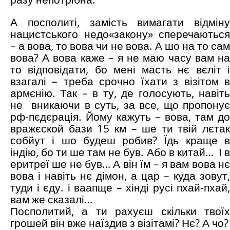
А посполиті, замість вимагати відміну
нацистського недо«закону» сперечаються
– а вова, то вова чи не вова. А шо на то сам
вова? А вова каже – я не маю часу вам на
то відповідати, бо мені масть нє вєліт і
взагалі – треба срочно їхати з візітом в
армєнію. Так – в ту, де голосують, навіть
не вникаючи в суть, за все, що пропонує
рф-пєдєрація. Йому кажуть – вова, там до
вражєской бази 15 км – ше ти твій лєтак
собйут і шо будеш робив? Їдь краще в
індію, бо ти ше там не був. Або в китай… І в
еритреї ше не був… А він їм – я вам вова нє
вова і навіть нє дімон, а цар – куда зовут,
туди і єду. і ваапще – хінді русі пхай-пхай,
вам же сказалі…
Посполитий, а ти рахуєш скільки твоїх
грошей він вже наїздив з візітамі? Нє? А чо?