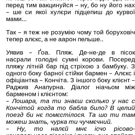
перед тим вакцинуйся – ну, бо ну його нах
– ше си якої хулєри підцепиш до курвої
мами…
Так – я теж не розумію чому той боруховіч
тепер алєкс, а не аарон пельше..
Уявив – Ґоа. Пляж. Де-не-де в пісок
насрали голодні сумні корови. Посеред
пляжу літній бар під стріхою з бамбуку. З
одного боку барної стійки бармен – Алєкс і
офіціантка – Кончіта. З іншого боку клієнт –
Раджив Анапурна. Діалог ніачьом між
барменом і клієнтом:
– Лошара, та ти знаєш сколько у нас с
Кончітой когда то бабла било? В целий
поезд би нє помєстілося. Та шо ти там
можеш знать, чурка ти чучмєчний.
– Ну, то налєй мнє ісчо рісово-