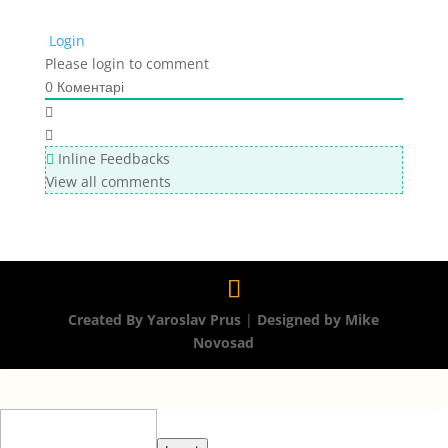
Login
Please login to comment
0
Коментарі
Inline Feedbacks
View all comments
Created By Yaroslav Prus
|
Designed by Mike
Novosad