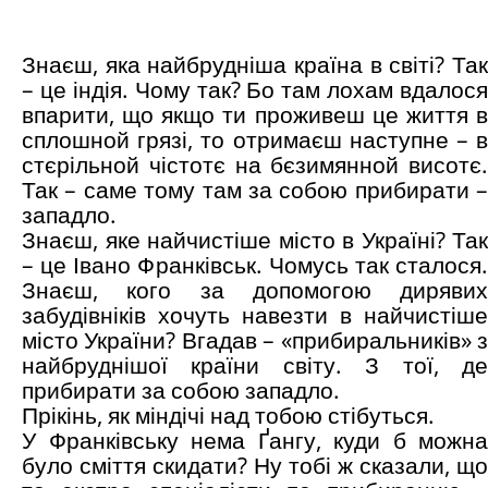
Знаєш, яка найбрудніша країна в світі? Так
– це індія. Чому так? Бо там лохам вдалося
впарити, що якщо ти проживеш це життя в
сплошной грязі, то отримаєш наступне – в
стєрільной чістотє на бєзимянной висотє.
Так – саме тому там за собою прибирати –
западло.
Знаєш, яке найчистіше місто в Україні? Так
– це Івано Франківськ. Чомусь так сталося.
Знаєш, кого за допомогою дирявих
забудівніків хочуть навезти в найчистіше
місто України? Вгадав – «прибиральників» з
найбруднішої країни світу. З тої, де
прибирати за собою западло.
Прікінь, як міндічі над тобою стібуться.
У Франківську нема Ґангу, куди б можна
було сміття скидати? Ну тобі ж сказали, що