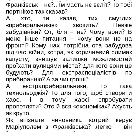
Франківськ – нє?.. Їм масть нє вєліт? То тобі
портніков так сказав?
А хто, ти казав, тих смуглих
«прибиральників» звозить? Невже
забудівніки? От, бля – нє? Чому вони? В
мене інше питання – чому вони не на
фронті? Кому нах потрібна ота забудова
під час війни, котра, як коричневий слимак
капусту, знищує залишки можливостей
проїхати вулицями міста? Для кого вони це
будують? Для екстраспеціалістів по
прибиранню? А за чиї гроші?
А екстраприбиральники, то така
технольоджія? То для того, щоб створити
хаос, і в тому хаосі спробувати
пропетляти? Ото й вся «економіка»? Ахуєть
як круто.
Як впізнати чиновника котрий керує
Маріуполем з Франківська? Легко – він