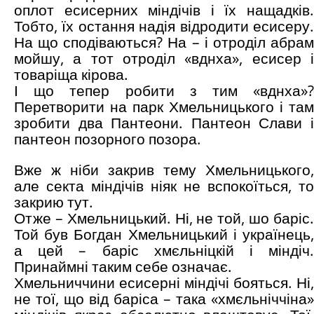
оплот есисерних міндічів і їх нащадків.
Тобто, їх остання надія відродити есисеру.
На що сподіваються? На – і отроділ абрам
мойшу, а тот отроділ «вднха», есисер і
товаріща кірова.
І що тепер робити з тим «вднха»?
Перетворити на парк Хмельницького і там
зробити два Пантеони. Пантеон Слави і
пантеон позорного позора.
Вже ж ніби закрив тему Хмельницького,
але секта міндічів ніяк не вспокоїться, то
закрию тут.
Отже – Хмельницький. Ні, не той, шо баріс.
Той був Богдан Хмельницький і українець,
а цей – баріс хмєльніцкій і міндіч.
Принаймні таким себе означає.
Хмельниччини есисерні міндічі бояться. Ні,
не тої, що від баріса – така «хмєльніччіна»