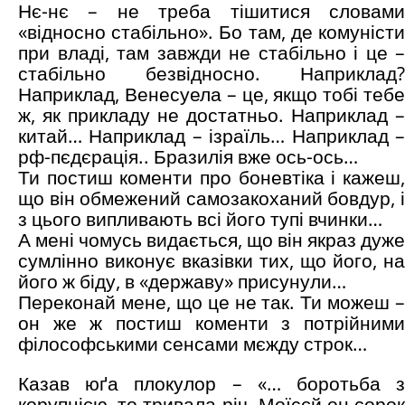
Нє-нє – не треба тішитися словами
«відносно стабільно». Бо там, де комуністи
при владі, там завжди не стабільно і це –
стабільно безвідносно. Наприклад?
Наприклад, Венесуела – це, якщо тобі тебе
ж, як прикладу не достатньо. Наприклад –
китай… Наприклад – ізраїль… Наприклад –
рф-пєдєрація.. Бразилія вже ось-ось…
Ти постиш коменти про боневтіка і кажеш,
що він обмежений самозакоханий бовдур, і
з цього випливають всі його тупі вчинки…
А мені чомусь видається, що він якраз дуже
сумлінно виконує вказівки тих, що його, на
його ж біду, в «державу» присунули…
Переконай мене, що це не так. Ти можеш –
он же ж постиш коменти з потрійними
філософськими сенсами мєжду строк…
Казав юґа плокулор – «… боротьба з
корупцією, то тривала річ. Моїсєй он сорок