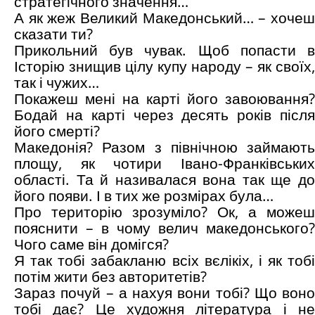
стратегічного значення…
А як жеж Великий Македонський… – хочеш
сказати ти?
Прикольний був чувак. Щоб попасти в
Історію знищив цілу купу народу – як своїх,
так і чужих…
Покажеш мені на карті його завоювання?
Бодай на карті через десять років після
його смерті?
Македонія? Разом з північною займають
площу, як чотири Івано-Франківських
області. Та й називалася вона так ще до
його появи. І в тих же розмірах була…
Про територію зрозуміло? Ок, а можеш
пояснити – в чому велич македонського?
Чого саме він домігся?
Я так тобі забакланю всіх вєлікіх, і як тобі
потім жити без авторитетів?
Зараз почуй – а нахуя вони тобі? Що воно
тобі дає? Це художня література і не