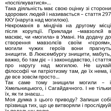
«поспілкуватися»…
Така діяльність має свою оцінку зі сторони
здорових людей і називається – стаття 297
ККУ (наруга над могилою).
Некроманія в міндічів на другому місці
після корупції. Приклади –мавзолєй в
масквє, чи «могила» в Умані. На додачу до
створення мавзолєїв своїм «гєроям»,
могили чужих героїв вони прагнуть
знищити. В Люксембургу знищити, мабуть,
важко, бо там діє – і законодавство, і стаття
про наругу над могилою. Не шукай
філософії чи патріотизму там, де їх нема, і
де все зовсім просто…
Так саме тому знищили могили – і
Хмельницького, і Сагайдачного. І не тільки
їх, як ти знаєш…
Моя думка з цього приводу? Запиши собі
прізвища тих, що це витворяли і прослідкуй
їх подальшу долю..