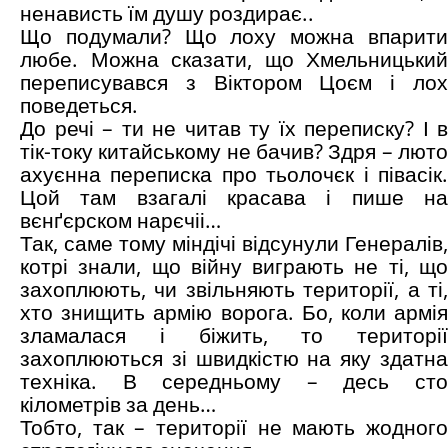
ненависть їм душу роздирає..
Що подумали? Що лоху можна впарити
любе. Можна сказати, що Хмельницький
переписувався з Віктором Цоєм і лох
поведеться.
До речі – ти не читав ту їх переписку? І в
тік-току китайському не бачив? Здря – люто
ахуєнна переписка про тьолочєк і півасік.
Цой там взагалі красава і пише на
вєнґєрском нарєчіі…
Так, саме тому міндічі відсунули Генералів,
котрі знали, що війну виграють не ті, що
захоплюють, чи звільняють території, а ті,
хто знищить армію ворога. Бо, коли армія
зламалася і біжить, то території
захоплюються зі швидкістю на яку здатна
техніка. В середньому – десь сто
кілометрів за день…
Тобто, так – території не мають жодного