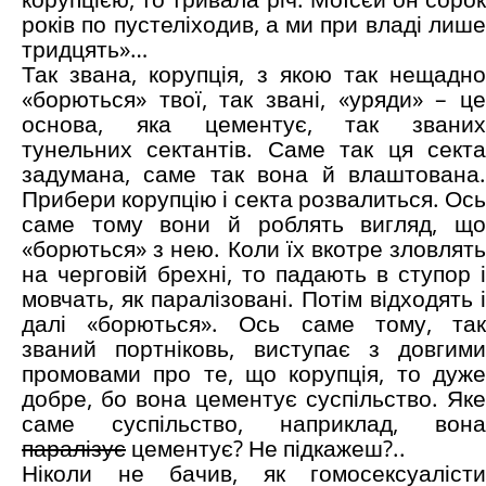
років по пустеліходив, а ми при владі лише
тридцять»…
Так звана, корупція, з якою так нещадно
«борються» твої, так звані, «уряди» – це
основа, яка цементує, так званих
тунельних сектантів. Саме так ця секта
задумана, саме так вона й влаштована.
Прибери корупцію і секта розвалиться. Ось
саме тому вони й роблять вигляд, що
«борються» з нею. Коли їх вкотре зловлять
на черговій брехні, то падають в ступор і
мовчать, як паралізовані. Потім відходять і
далі «борються». Ось саме тому, так
званий портніковь, виступає з довгими
промовами про те, що корупція, то дуже
добре, бо вона цементує суспільство. Яке
саме суспільство, наприклад, вона
паралізує
цементує? Не підкажеш?..
Ніколи не бачив, як гомосексуалісти