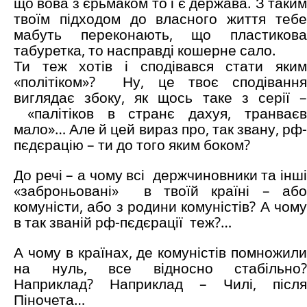
що вова з єрьмаком то і є держава. З таким
твоїм підходом до власного життя тебе
мабуть переконають, що пластикова
табуретка, то насправді кошерне сало.
Ти теж хотів і сподівався стати яким
«політіком»? Ну, це твоє сподівання
виглядає збоку, як щось таке з серії –
«палітіков в странє дахуя, транває
мало»… Але й цей вираз про, так звану, рф-
пєдєрацію – ти до того яким боком?
До речі – а чому всі держчиновники та інші
«заброньовані» в твоїй країні – або
комуністи, або з родини комуністів? А чому
в так званій рф-пєдєрації теж?…
А чому в країнах, де комуністів помножили
на нуль, все відносно стабільно?
Наприклад? Наприклад – Чилі, після
Піночета…