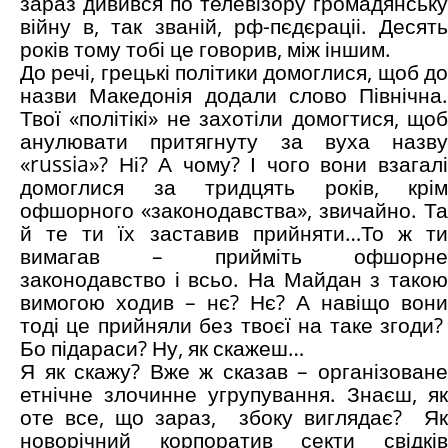
зараз дивився по телевізору громадянську
війну в, так званій, рф-пєдєраціі. Десять
років тому тобі це говорив, між іншим.
До речі, грецькі політики домоглися, щоб до
назви Македонія додали слово Північна.
Твої «політікі» не захотіли домогтися, щоб
анулювати притягнуту за вуха назву
«russia»? Ні? А чому? І чого вони взагалі
домоглися за тридцять років, крім
офшорного «законодавства», звичайно. Та
й те ти їх заставив прийняти…То ж ти
вимагав – прийміть офшорне
законодавство і всьо. На Майдан з такою
вимогою ходив – нє? Нє? А навіщо вони
тоді це прийняли без твоєї на таке згоди?
Бо підараси? Ну, як скажеш…
Я як скажу? Вже ж сказав – організоване
етнічне злочинне угрупування. Знаєш, як
оте все, що зараз, збоку виглядає? Як
новорічний корпоратив секти свідків