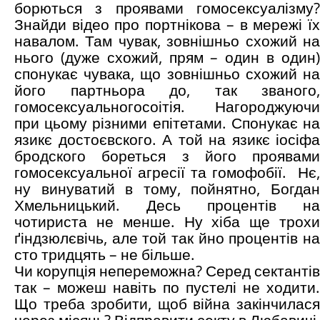
борються з проявами гомосексуалізму?
Знайди відео про портнікова – в мережі їх
навалом. Там чувак, зовнішньо схожий на
нього (дуже схожий, прям – один в один)
спонукає чувака, що зовнішньо схожий на
його партньора до, так званого,
гомосексуальногосоітія. Нагороджуючи
при цьому різними епітетами. Спонукає на
язикє достоєвского. А той на язикє іосіфа
бродского бореться з його проявами
гомосексуальної агресії та гомофобії. Нє,
ну винуватий в тому, пойнятно, Богдан
Хмельницький. Десь процентів на
чотириста не менше. Ну хіба ще трохи
ґіндзюлєвічь, але той так йно процентів на
сто тридцять – не більше.
Чи корупція непереможна? Серед сектантів
так – можеш навіть по пустелі не ходити.
Що треба зробити, щоб війна закінчилася