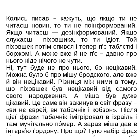
Колись писав – кажуть, що якщо ти не
читаєш новин, то ти не поінформований.
Якщо читаєш — дезінформований. Якщо
слухаєш піховшика, то ти ідіот. Той
піховшек потім спився і тепер п’є таблєткі і
боржомі. А може вже й не п’є – давно про
нього ніде нічого не чути.
Ні, тут буде не про нього, бо нецікавий.
Можна було б про мішу бродского, але вже
й він нецікавий. Різниця між ними в тому,
що піховшек був нецікавий від самого
свого народження. А міша був дуже
цікавий. Це саме він закинув в світ фразу –
«ви нє єврєй, ви табачнік і кобзон». Після
цієї фрази табачнік імігріровал в ізраіль і
там мучітєльно по́мєр. А зараз міша дав в
інтєрв’ю ґордону. Про що? Тупо набір фраз