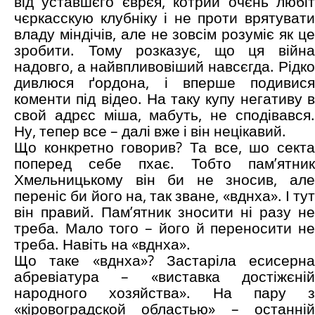
від уставшєго єврєя, котрий очєнь любіт
чєркасскую клубніку і не проти врятувати
владу міндічів, але не зовсім розуміє як це
зробити. Тому розказує, що ця війна
надовго, а найвпливовіший навсєгда. Рідко
дивлюся ґордона, і вперше подивися
коменти під відео. На таку купу негативу в
свой адрєс міша, мабуть, не сподівався.
Ну, тепер все – далі вже і він нецікавий.
Що конкретно говорив? Та все, шо секта
поперед себе пхає. Тобто пам’ятник
Хмельницькому він би не зносив, але
переніс би його на, так зване, «вднха». І тут
він правий. Пам’ятник зносити ні разу не
треба. Мало того – його й переносити не
треба. Навіть на «вднха».
Що таке «вднха»? Застаріла есисерна
абревіатура – «виставка достіжєній
народного хозяйства». На пару з
«кіровоградской областью» – останній