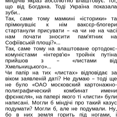
міндічів якраз абсолютно влаштовує. Тої,
що від Богдана. Тоді Україна показала
зуби..
Так, саме тому мамкині «історики» та
прімкнувшіє к нім ваксєр-блогери
стартанули присувати – «а чи не на часі
нам почати зносити пам’ятник на
Софіївській площі?»…
Так, саме тому на влаштоване ортодокс-
комуністами «інтерв’ю» тройнік путіна
прийшов з – «листами від
Хмельницького»…
Чи папір на тих «листах» відповідає за
віком заявленій даті? Не думаю – тоді ще
не було «ОАО московский картонажно-
полиграфический комбинат имени
фрєнкєля», на папері якого ті «листи» були
написані. Могли б міндічі про такий казус
подумати? Могли б, але не подумали. Ну,
бо в них земля горить під ногами, і