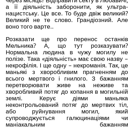
через місяць? Відправити секту в Любавичі,
а її діяльність заборонити, як ультра-
нацистську. Це все. То буде двіж великий?
Великий не те слово. Грандіозний. Але
воно того варте..
Розказати ще про перенос останків
Мельника? А, що тут розказувати?
Нормальна людина в чужу могилу не
полізе. Така «діяльність» має свою назву –
некрофілія. І ще одну – некроманія. Так, це
маньякі з хворобливим прагненням до
всього мертвого і гнилого. З бажанням
перетворювати живе на неживе та
хворобливий потяг до копання в могильній
землі. Керує діями маньяка
неконтрольований потяг до мертвих тіл,
або руйнування могил, який
супроводжується галюцинаціями чи
маніакальним бажанням