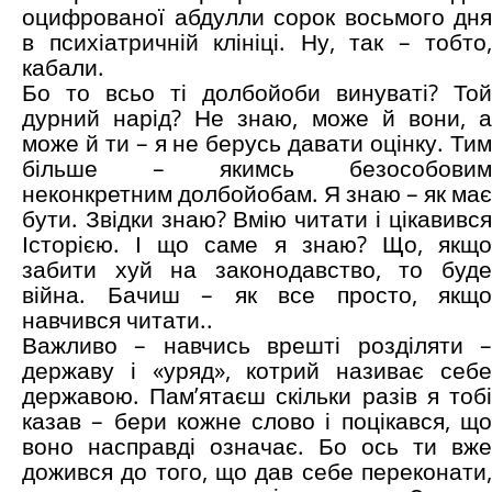
оцифрованої абдулли сорок восьмого дня
в психіатричній клініці. Ну, так – тобто,
кабали.
Бо то всьо ті долбойоби винуваті? Той
дурний нарід? Не знаю, може й вони, а
може й ти – я не берусь давати оцінку. Тим
більше – якимсь безособовим
неконкретним долбойобам. Я знаю – як має
бути. Звідки знаю? Вмію читати і цікавився
Історією. І що саме я знаю? Що, якщо
забити хуй на законодавство, то буде
війна. Бачиш – як все просто, якщо
навчився читати..
Важливо – навчись врешті розділяти –
державу і «уряд», котрий називає себе
державою. Пам’ятаєш скільки разів я тобі
казав – бери кожне слово і поцікався, що
воно насправді означає. Бо ось ти вже
дожився до того, що дав себе переконати,