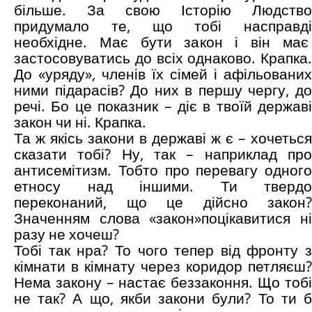
більше. За свою Історію Людство
придумало те, що тобі насправді
необхідне. Має бути закон і він має
застосовуватись до всіх однаково. Крапка.
До «уряду», членів їх сімей і афільованих
ними підарасів? До них в першу чергу, до
речі. Бо це показник – діє в твоїй державі
закон чи ні. Крапка.
Та ж якісь закони в державі ж є – хочеться
сказати тобі? Ну, так – наприклад про
антисемітизм. Тобто про перевагу одного
етносу над іншими. Ти твердо
переконаний, що це дійсно закон?
Значенням слова «закон»поцікавитися ні
разу не хочеш?
Тобі так нра? То чого тепер від фронту з
кімнати в кімнату через коридор петляєш?
Нема закону – настає беззаконня. Що тобі
не так? А що, якби закони були? То ти б