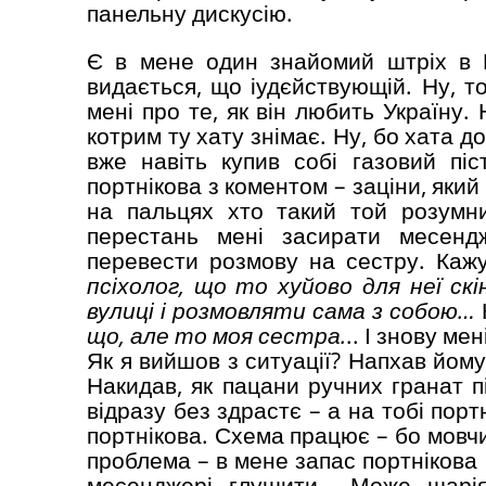
панельну дискусію.
Є в мене один знайомий штріх в 
видається, що іудєйствующій. Ну, т
мені про те, як він любить Україну.
котрим ту хату знімає. Ну, бо хата дор
вже навіть купив собі газовий піс
портнікова з коментом – заціни, який
на пальцях хто такий той розумн
перестань мені засирати месенд
перевести розмову на сестру. Каж
псіхолог, що то хуйово для неї ск
вулиці і розмовляти сама з собою…
що, але то моя сестра.
.. І знову ме
Як я вийшов з ситуації? Напхав йому 
Накидав, як пацани ручних гранат п
відразу без здрастє – а на тобі порт
портнікова. Схема працює – бо мовчи
проблема – в мене запас портнікова 
месенджері глушити… Може шарія 