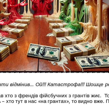
анти відмінив… Ой!!! Катастрофа!!! Шошце р
в хто з френдів фійсбучних з грантів жиє. Т
ь – хто тут в нас «на грантах», то видно вже.