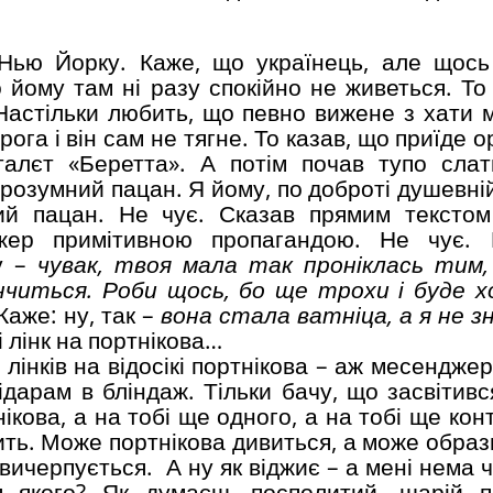
Нью Йорку. Каже, що українець, але щось
о йому там ні разу спокійно не живеться. То
 Настільки любить, що певно вижене з хати м
ога і він сам не тягне. То казав, що приїде ор
талєт «Беретта». А потім почав тупо слати
 розумний пацан. Я йому, по доброті душевні
ий пацан. Не чує. Сказав прямим текстом
жер примітивною пропагандою. Не чує. 
у –
чувак, твоя мала так проніклась тим
інчиться. Роби щось, бо ще трохи і буде 
Каже: ну, так –
вона стала ватніца, а я не з
ні лінк на портнікова…
лінків на відосікі портнікова – аж месендже
ідарам в бліндаж. Тільки бачу, що засвітивс
нікова, а на тобі ще одного, а на тобі ще ко
ть. Може портнікова дивиться, а може образи
вичерпується. А ну як віджиє – а мені нема 
якого? Як думаєш, посполитий, шарій по