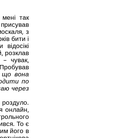
 мені так
 присував
оскаля, з
ків бити і
 відосікі
й, розклав
 – чувак,
Пробував
, що вона
ходити по
наю через
р роздуло.
я онлайн,
нтрольного
вся. То є
чим його в
ртнікова