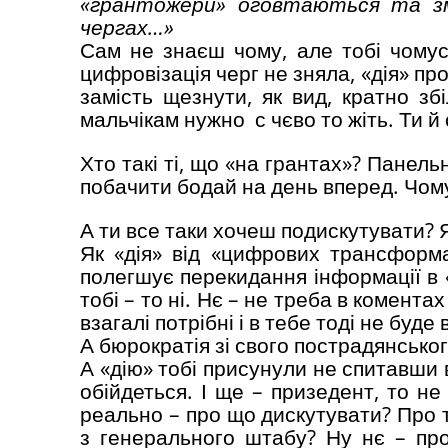
«грантожери» оговтаються та зм
чергах…»
Сам не знаєш чому, але тобі чомус
цифровізація черг не зняла, «дія» пр
замість щезнути, як вид, кратно зб
мальчікам нужно с чєво то жіть. Ти 
Хто такі ті, що «на грантах»? Панель
побачити бодай на день вперед. Чому
А ти все таки хочеш подискутувати? 
Як «дія» від «цифрових трансформа
полегшує перекидання інформації в 
тобі – то ні. Нє – не треба в комента
взагалі потрібні і в тебе тоді не буде в
А бюрократія зі свого пострадянсько
А «дію» тобі присунули не спитавши в
обійдеться. І ще – призедент, то не
реально – про що дискутувати? Про 
з генерального штабу? Ну нє – про