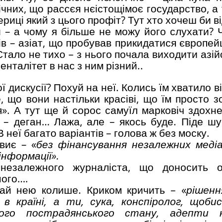
чних, що рассєя нєістощімоє государство, а 
риці який з цього профіт? Тут хто хочеш би в
и – а чому я більше не можу його слухати? 
ів – азіат, що пробував прикидатися європей
Стало не тихо – з нього почала виходити азій
енталітет в нас з ним різний..
дискусії? Похуй на неї. Колись їм хватило в
 що вони настільки красіві, що їм просто зо
я». А тут ще й сорос самуїл марковіч здохне
ь – деган… Лажа, але – якось буде. Піде шу
 неї багато варіантів – голова ж без моску.
виє – «
без фінансування незалежних меді
нформації».
незалежного журналіста, що доносить об
ного….
чай нею колише. Криком кричить – «
рішенн
 в країні, а ти, сука, конспіролог, щоби
ого пострадянського стану, адепти 