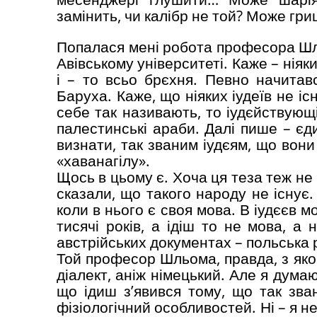
замінить, чи калібр не той? Може гриц
Попалася мені робота професора Шль
Авівському університеті. Каже – ніяки
і – то всьо брєхня. Певно начитав
Баруха. Каже, що ніяких іудеїв не існ
себе так називають, то іудєйствующі 
палестинські араби. Далі пише – єд
визнати, так званим іудєям, що вон
«хаванагілу».
Щось в цьому є. Хоча ця теза теж не 
сказали, що такого народу не існує
коли в нього є своя мова. В іудєєв м
тисячі років, а ідіш то не мова, а 
австрійських документах – польська р
Той професор Шльома, правда, з яко
діалект, аніж німецький. Але я думаю
що ідиш з’явився тому, що так зва
фізіологічний особливостей. Ні – я н