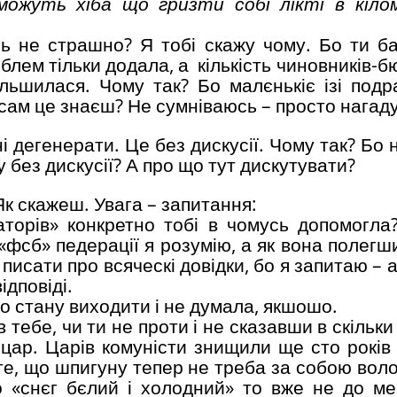
ожуть хіба що гризти собі лікті в кіло
ь не страшно? Я тобі скажу чому. Бо ти б
облем тільки додала, а кількість чиновників-б
ільшилася. Чому так? Бо малєнькіє ізі подр
й сам це знаєш? Не сумніваюсь – просто нагад
ні дегенерати. Це без дискусії. Чому так? Бо 
 без дискусії? А про що тут дискутувати?
Як скажеш. Увага – запитання:
торів» конкретно тобі в чомусь допомогла
«фсб» педерації я розумію, а як вона полегш
х писати про всяческі довідки, бо я запитаю – 
ідповіді.
го стану виходити і не думала, якшошо.
 тебе, чи ти не проти і не сказавши в скільки
 цар. Царів комуністи знищили ще сто років 
те, що шпигуну тепер не треба за собою воло
 «снєг бєлий і холодний» то вже не до ме