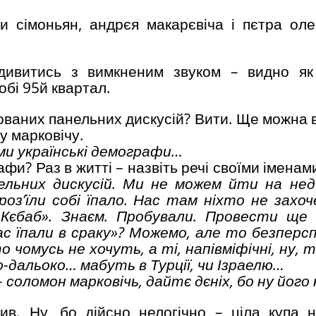
ти сімоньян, андрєя макарєвіча і пєтра оле
 дивитись з вимкненим звуком – видно як
обі 95й квартал.
ваних панельних дискусій? Вити. Ще можна в
у марковічу.
ми українські демографи…
афи? Раз в житті – назвіть речі своїми іменам
льних дискусій. Ми не можем йти на нед
роз’їли собі їпало. Нас там ніхто не захоч
Кєбаб». Знаєм. Пробували. Провести ще 
с їпали в сраку»? Можемо, але то безперс
чомусь не хочуть, а ті, напівміфічні, ну, т
-дальоко… мабуть в Турції, чи Ізраелю…
–
соломон марковічь, дайтє дєніх, бо ну
його 
ив. Ну, бо дійсно нелогічно – ціла купа 