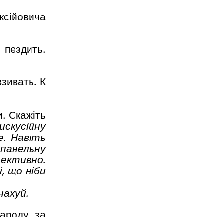
ксійовича
 пездить.
зивать. К
и. Скажіть
искусійну
е. Навіть
панельну
пективно.
і, що ніби
нахуй.
народу за