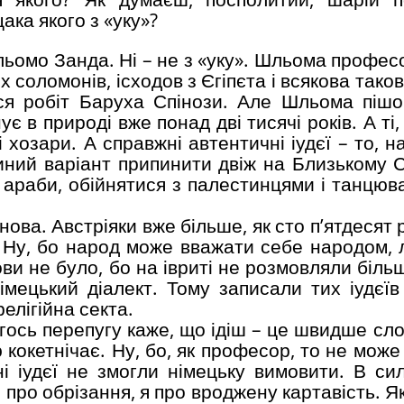
ака якого з «уку»?
омо Занда. Ні – не з «уку». Шльома професо
х соломонів, ісходов з Єгіпєта і всякова тако
ся робіт Баруха Спінози. Але Шльома пішо
ує в природі вже понад дві тисячі років. А ті
хозари. А справжні автентичні іудєї – то, н
иний варіант припинити двіж на Близькому С
и араби, обійнятися з палестинцями і танцюв
нова. Австріяки вже більше, як сто п’ятдесят 
. Ну, бо народ може вважати себе народом, 
ови не було, бо на івриті не розмовляли більш
німецький діалект. Тому записали тих іудєїв
елігійна секта.
гось перепугу каже, що ідіш – це швидше сло
 кокетнічає. Ну, бо, як професор, то не може
ні іудєї не змогли німецьку вимовити. В си
е про обрізання, я про вроджену картавість. 