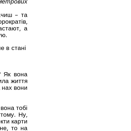
метрових
ачиш – та
юрократів,
астают, а
ую.
не в стані
? Як вона
ила життя
а нах вони
 вона тобі
тому. Ну,
кти карти
не, то на