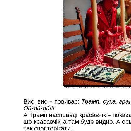
Виє, виє – повиває:
Трамп, сука, гр
Ой-ой-ой!!!
А Трамп насправді красавчік – показа
шо красавчік, а там буде видно. А ос
так спостерігати..