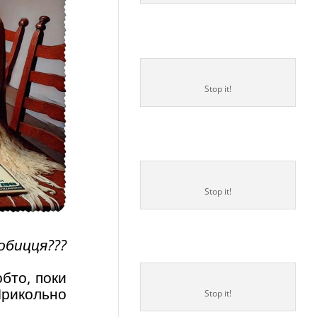
Stop it!
Stop it!
обицця???
обто, поки
 Прикольно
Stop it!