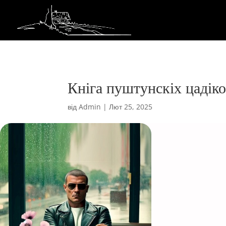
Кніга пуштунскіх цадік
від
Admin
|
Лют 25, 2025