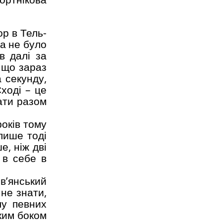
р в Тель-
ва не було
в далі за
, що зараз
а секунду,
ході – це
ати разом
років тому
лише тоді
е, ніж дві
 в себе в
в’янський
 не знати,
лу певних
Яким боком