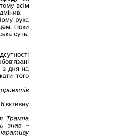
тому всім
ідмінив.
Чому рука
цем. Поки
ська суть.
ідсутності
бов’язані
 з дня на
кати того
апроектів
’єктивну
я Трампа
сь знав –
наративу