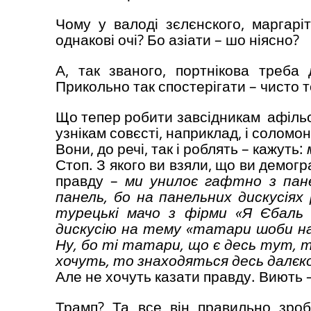
Чому у валоді зєлєнского, маргарі
однакові очі? Бо азіати – шо ніясно?
А, так званого, портнікова треба
Прикольно так спостерігати – чисто т
Що тепер робити завсідникам афільо
узнікам совєсті, наприклад, і соломон
Вони, до речі, так і роблять – кажуть:
Стоп. З якого ви взяли, що ви демогр
правду –
ми унилоє гафтно з пане
панель, бо на панельних дискусіях 
турецькі мачо з фірми «Я Єбаль 
дискусію на тему «татари шоби на
Ну, бо ті татари, що є десь тут, то 
хочуть, то знаходяться десь далєко
Але не хочуть казати правду. Виють 
Трамп? Та все він правильно зроб