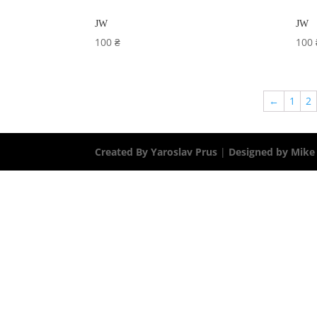
JW
JW
100
₴
100
←
1
2
Created By Yaroslav Prus
|
Designed by Mike