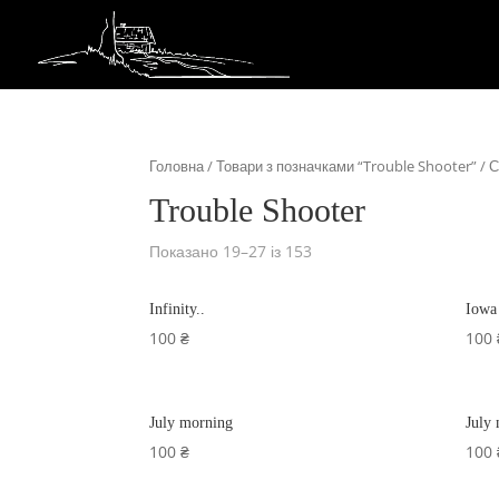
Головна
/
Товари з позначками “Trouble Shooter”
/ С
Trouble Shooter
Показано 19–27 із 153
Infinity..
Iowa
100
₴
100
July morning
July
100
₴
100