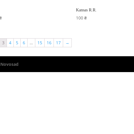
Kansas R.R.
₴
100
₴
3
4
5
6
…
15
16
17
→
 Novosad