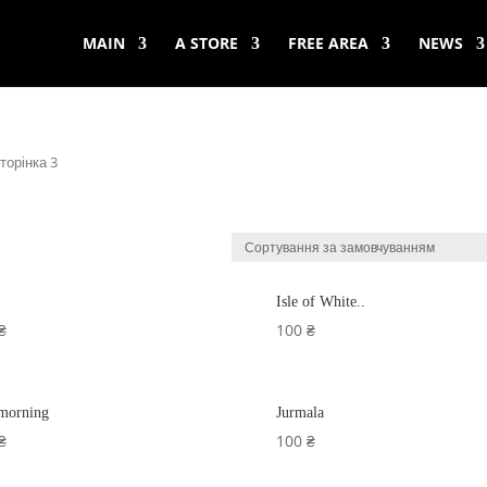
MAIN
A STORE
FREE AREA
NEWS
торінка 3
Isle of White..
₴
100
₴
 morning
Jurmala
₴
100
₴