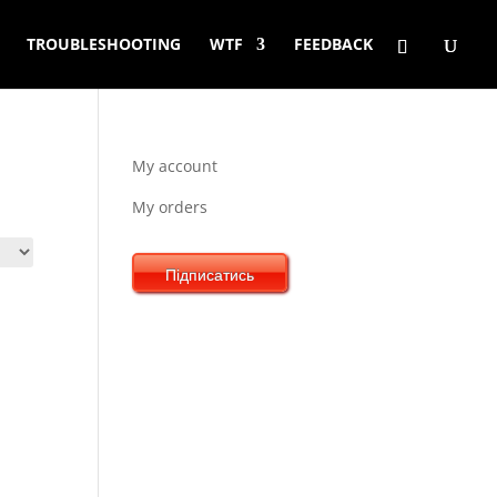
TROUBLESHOOTING
WTF
FEEDBACK
My account
My orders
Підписатись