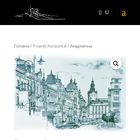
Головна
/
P-cards horizontal
/ Академічна