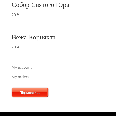
Собор Святого Юра
20
₴
Вежа Корнякта
20
₴
My account
My orders
Підписатись