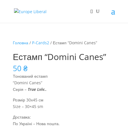
Головна
/
P-Cards2
/ Естамп “Domini Canes”
Естамп “Domini Canes”
50
₴
Тонований естамп
“Domini Canes”
Серія –
True Lviv..
Розмір 30х45 см
Size – 30×45 sm
Доставка:
По Україні – Нова пошта.