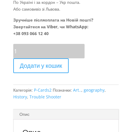
По Україні і за кордон – Укр пошта.
Або самовивіз зі Львова.
Зручніше післяоплата на Новій пошті?
Звертайтеся на Viber, чи WhatsApp:
+38 093 066 12 40
Естамп
“Domini
Canes”
Додати у кошик
кількість
Категорія:
P-Cards2
Позначки:
Art..
,
geography
,
History
,
Trouble Shooter
Опис