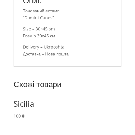
Опис
Тонований естамп
“Domini Canes”
Size – 30×45 sm
Розмір 30х45 см
Delivery – Ukrposhta
Доставка – Нова пошта
Схожі товари
Sicilia
100
₴