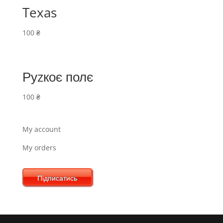
Texas
100
₴
Руzкоє полє
100
₴
My account
My orders
Підписатись