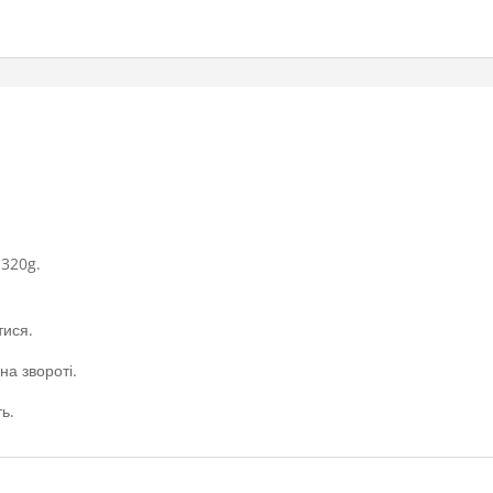
 320g.
тися.
а звороті.
ь.