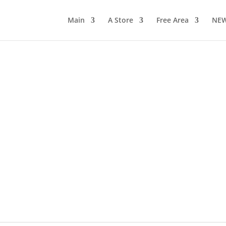
Main
A Store
Free Area
NE