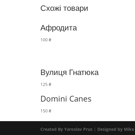
Схожі товари
Афродита
100
₴
Вулиця Гнатюка
125
₴
Domini Canes
150
₴
Created By Yaroslav Prus
|
Designed by Mike