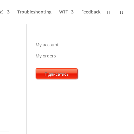
WS
Troubleshooting
WTF
Feedback
My account
My orders
Підписатись