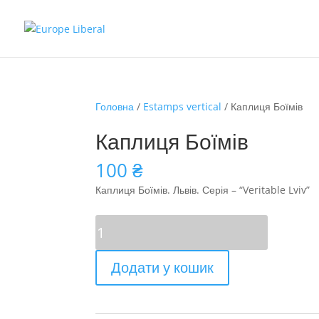
Головна
/
Estamps vertical
/ Каплиця Боїмів
Каплиця Боїмів
100
₴
Каплиця Боїмів. Львів. Серія – “Veritable Lviv”
Каплиця
Боїмів
кількість
Додати у кошик