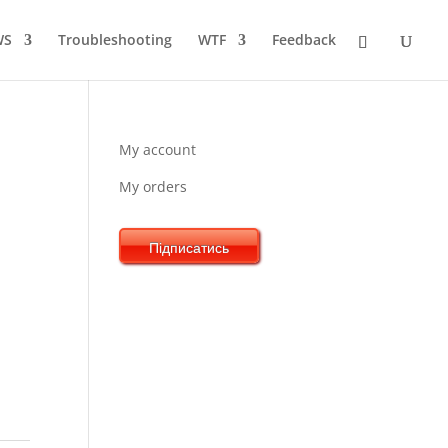
WS
Troubleshooting
WTF
Feedback
My account
My orders
Підписатись