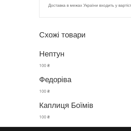
Доставка в межах України входить у вартіст
Схожі товари
Нептун
100
₴
Федоріва
100
₴
Каплиця Боїмів
100
₴