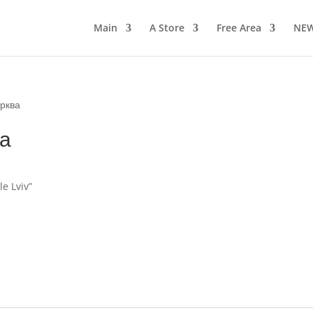
Main
A Store
Free Area
NE
рква
а
le Lviv”