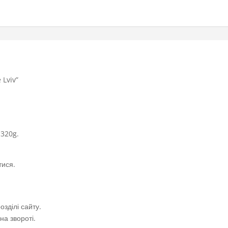
 Lviv”
 320g.
тися.
зділі сайту.
а звороті.