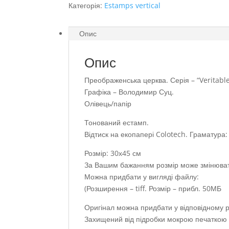
Категорія:
Estamps vertical
Опис
Опис
Преображенська церква. Серія – “Veritable
Графіка – Володимир Суц.
Олівець/папір
Тонований естамп.
Відтиск на екопапері Colotech. Граматура:
Розмір: 30х45 см
За Вашим бажанням розмір може змінюва
Можна придбати у вигляді файлу:
(Розширення – tiff. Розмір – прибл. 50МБ
Оригінал можна придбати у відповідному ро
Захищений від підробки мокрою печаткою н