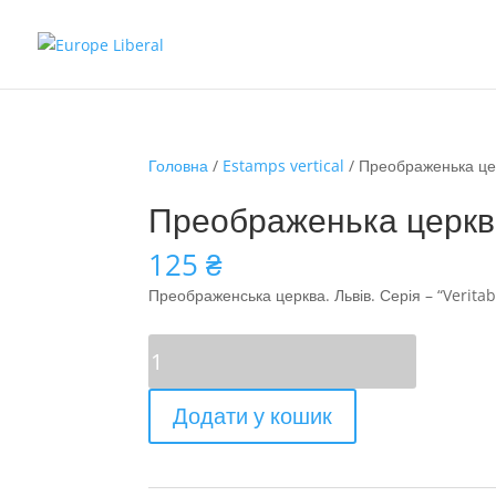
Головна
/
Estamps vertical
/ Преображенька це
Преображенька церкв
125
₴
Преображенська церква. Львів.
Серія –
“
Veritab
Преображенька
церква
кількість
Додати у кошик