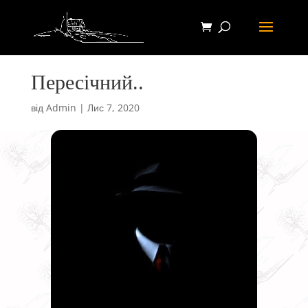
Пересічний..
від
Admin
|
Лис 7, 2020