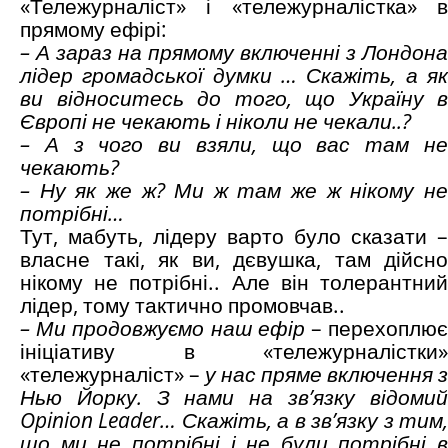
«Тележурналіст» і «тележурналістка» в
прямому ефірі:
– А зараз на прямому включенні з Лондона
лідер громадської думки … Скажіть, а як
ви відноситесь до того, що Україну в
Європі не чекають і ніколи не чекали..?
– А з чого ви взяли, що вас там не
чекають?
– Ну як же ж? Ми ж там же ж нікому не
потрібні…
Тут, мабуть, лідеру варто було сказати –
власне такі, як ви, дєвушка, там дійсно
нікому не потрібні.. Але він толерантний
лідер, тому тактично промовчав..
– Ми продовжуємо наш ефір
– перехоплю
ініціативу в «тележурналістки»
«тележурналіст» –
у нас пряме включення з
Нью Йорку. З нами на зв’язку відомий
Opinion
Leader
… Скажіть, а в зв’язку з тим
що ми не потрібні і не були потрібні в