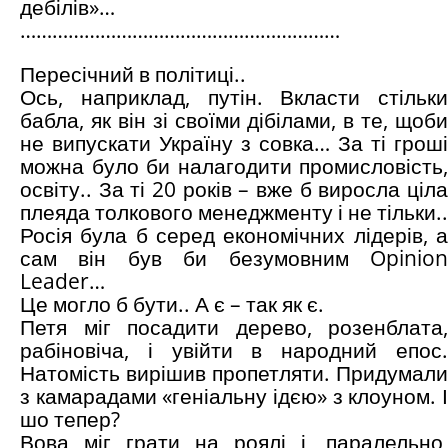
дебілів»…
……………………………………………………
Пересічний в політиці..
Ось, наприклад, путін. Вкласти стільки
бабла, як він зі своїми дібілами, в те, щоби
не випускати Україну з совка… За ті гроші
можна було би налагодити промисловість,
освіту.. За ті 20 років – вже б виросла ціла
плеяда толкового менеджменту і не тільки..
Росія була б серед економічних лідерів, а
сам він був би безумовним Opinion
Leader…
Це могло б бути.. А є – так як є.
Петя міг посадити дерево, розенблата,
рабіновіча, і увійти в народний епос.
Натомість вирішив пропетляти. Придумали
з камарадами «геніальну ідєю» з клоуном. І
шо тепер?
Вова міг грати на роялі і, паралельно,