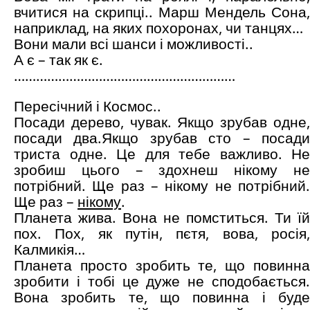
вчитися на скрипці.. Марш Мендель Сона,
наприклад, на яких похоронах, чи танцях…
Вони мали всі шанси і можливості..
А є – так як є.
……………………………………………………
Пересічний і Космос..
Посади дерево, чувак. Якщо зрубав одне,
посади два.Якщо зрубав сто – посади
триста одне. Це для тебе важливо. Не
зробиш цього – здохнеш нікому не
потрібний. Ще раз – нікому не потрібний.
Ще раз –
нікому
.
Планета жива. Вона не помститься. Ти їй
пох. Пох, як путін, пєтя, вова, росія,
Калмикія…
Планета просто зробить те, що повинна
зробити і тобі це дуже не сподобається.
Вона зробить те, що повинна і буде