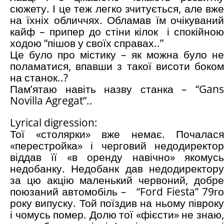
сюжету. І це теж легко зчитується, але вже
на їхніх обличчях. Обламав їм очікуваний
кайф – припер до стіни кілок і спокійною
ходою “пішов у своїх справах..”
Це було про містику – як можна було не
поламатися, впавши з такої висоти боком
на станок..?
Пам’ятаю навіть назву станка – “Gans
Novilla Agregat”..
Lyrical digression:
Тої «столярки» вже немає. Почалася
«перестройка» і черговий недодиректор
віддав її «в оренду навічно» якомусь
недобанку. Недобанк дав недодиректору
за цю акцію маленький червоний, добре
поюзаний автомобіль – “Ford Fiesta” 79го
року випуску. Той поїздив на ньому півроку
і чомусь помер. Долю тої «фієсти» не знаю,