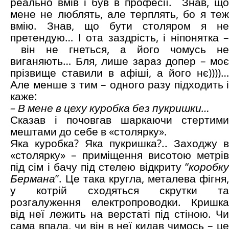
реально вмів і був в професії. Знав, що
мене не люблять, але терплять, бо я теж
вмію. Знав, що бути столяром я не
претендую… І ота заздрість, і ніпонятка –
він не гнеться, а його чомусь не
виганяють… Бля, лише зараз допер – моє
прізвище ставили в афіші, а його нє))))…
Але менше з тим – одного разу підходить і
каже:
– В мене в цеху куробка без пукришки…
Сказав і почовгав шаркаючи стертими
мештами до себе в «столярку».
Яка куробка? Яка пукришка?.. Заходжу в
«столярку» – приміщення висотою метрів
під сім і бачу під стелею відкриту “
коробку
Бермана
”. Це така кругла, металева фігня,
у котрій сходяться скрутки та
розгалуження електропроводки. Кришка
від неї лежить на верстаті під стіною. Чи
сама впала, чи він в неї кидав чимось – це