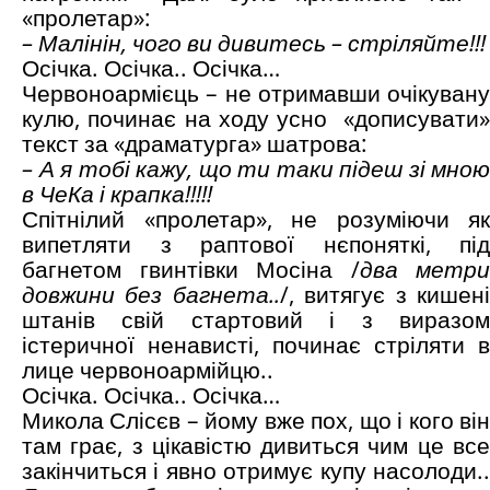
«пролетар»:
– Малінін, чого ви дивитесь – стріляйте!!!
Осічка. Осічка.. Осічка…
Червоноармієць – не отримавши очікувану
кулю, починає на ходу усно «дописувати»
текст за «драматурга» шатрова:
– А я тобі кажу, що ти таки підеш зі мною
в ЧеКа і крапка!!!!!
Спітнілий «пролетар», не розуміючи як
випетляти з раптової нєпоняткі, під
багнетом гвинтівки Мосіна /
два метри
довжини без багнета..
/, витягує з кишен
штанів свій стартовий і з виразом
істеричної ненависті, починає стріляти в
лице червоноармійцю..
Осічка. Осічка.. Осічка…
Микола Слісєв – йому вже пох, що і кого він
там грає, з цікавістю дивиться чим це все
закінчиться і явно отримує купу насолоди..