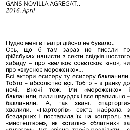
GANS NOVILLA AGREGAT..
2016. April
Нудно мені в театрі дійсно не бувало..
Ось, що б там зараз не писали по
фійсбуках нацисти з секти свідків шостого
хабаду – про «велікоє совєтскоє кіно», чи
про «вкусноє морожєнко»…
Всі актори есисеру ту есисеру бакланили.
Тобто – абсолютно всі. Тобто – з ранку до
ночі. Вночі теж. Їли «морожєнко» і
бакланили, пили шмурдяк і все правильно –
бакланили. А, так звані, «парторги»
хвалили. «Парторгів» секта набрала з
бездарних і поставила їх на контроль за
«мистецтвом», як «сталін» «блатних» за
«гулагом». Тут, звісно, треба розділити – є