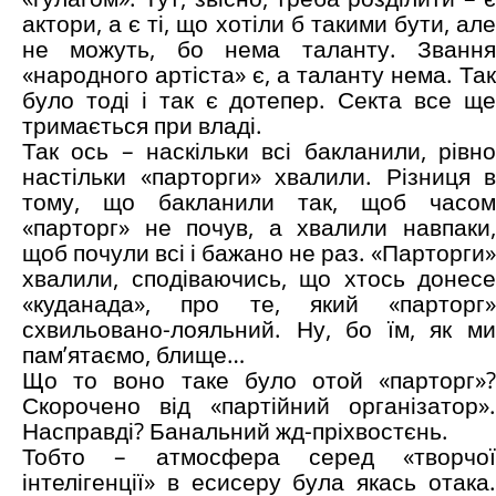
актори, а є ті, що хотіли б такими бути, але
не можуть, бо нема таланту. Звання
«народного артіста» є, а таланту нема. Так
було тоді і так є дотепер. Секта все ще
тримається при владі.
Так ось – наскільки всі бакланили, рівно
настільки «парторги» хвалили. Різниця в
тому, що бакланили так, щоб часом
«парторг» не почув, а хвалили навпаки,
щоб почули всі і бажано не раз. «Парторги»
хвалили, сподіваючись, що хтось донесе
«куданада», про те, який «парторг»
схвильовано-лояльний. Ну, бо їм, як ми
пам’ятаємо, блище…
Що то воно таке було отой «парторг»?
Скорочено від «партійний організатор».
Насправді? Банальний жд-пріхвостєнь.
Тобто – атмосфера серед «творчої
інтелігенції» в есисеру була якась отака.