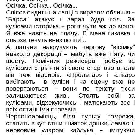
Осічка. Осічка.. Осічка…
Слісєв сидить на лавці з виразом обличчя –
“Барса” атакує і зараз буде гол. За
кулісами істерика – регіт чути аж до мене.
Я вже навіть не плачу. В мене гикавка і
сльози течуть вниз по шиї..
А пацани накручують чергову “вісімку”
навколо декорації – мабуть вже п’яту, чи
шосту. Помічник режисера пробує за
кулісами стріляти зі свого стартового, але
він теж відсирів. «Пролетар» і «лікар»
вибігають в куліси і на сцену вже не
повертаються – вони по тексту п’єси
залишаються живі. Стоять собі за
кулісами, відхекуючись і матюкають все і
всіх останніми словами.
Червоноармієць, біля пульту помрежа,
ставить в кут стіни шматок дошки, ламає її
нервовим ударом каблука – імітуючи