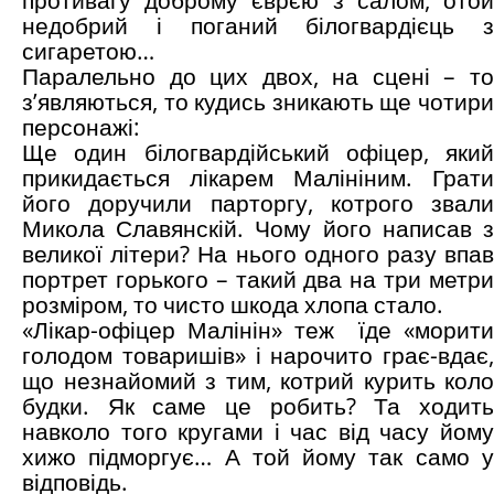
противагу доброму єврєю з салом, отой
недобрий і поганий білогвардієць з
сигаретою…
Паралельно до цих двох, на сцені – то
з’являються, то кудись зникають ще чотири
персонажі:
Ще один білогвардійський офіцер, який
прикидається лікарем Малініним. Грати
його доручили парторгу, котрого звали
Микола Славянскій. Чому його написав з
великої літери? На нього одного разу впав
портрет горького – такий два на три метри
розміром, то чисто шкода хлопа стало.
«Лікар-офіцер Малінін» теж їде «морити
голодом товаришів» і нарочито грає-вдає,
що незнайомий з тим, котрий курить коло
будки. Як саме це робить? Та ходить
навколо того кругами і час від часу йому
хижо підморгує… А той йому так само у
відповідь.