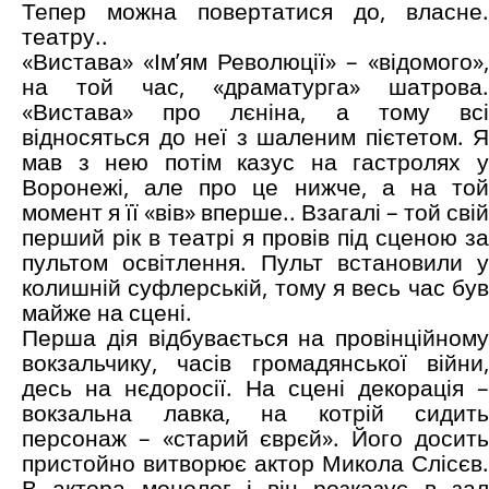
Тепер можна повертатися до, власне.
театру..
«Вистава» «Ім’ям Революції» – «відомого»,
на той час, «драматурга» шатрова.
«Вистава» про лєніна, а тому всі
відносяться до неї з шаленим пієтетом. Я
мав з нею потім казус на гастролях у
Воронежі, але про це нижче, а на той
момент я її «вів» вперше.. Взагалі – той свій
перший рік в театрі я провів під сценою за
пультом освітлення. Пульт встановили у
колишній суфлерській, тому я весь час був
майже на сцені.
Перша дія відбувається на провінційному
вокзальчику, часів громадянської війни,
десь на нєдоросії. На сцені декорація –
вокзальна лавка, на котрій сидить
персонаж – «старий єврєй». Його досить
пристойно витворює актор Микола Слісєв.
В актора монолог і він розказує в зал