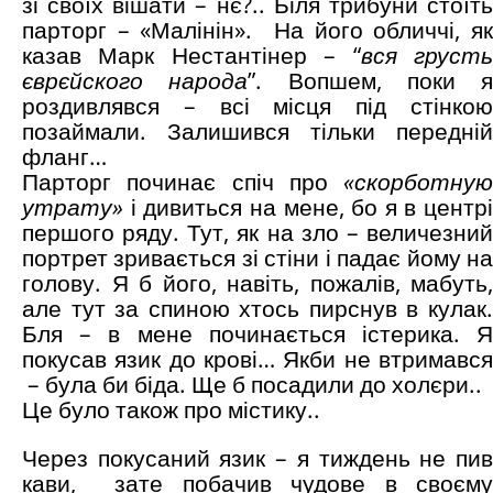
зі своїх вішати – нє?.. Біля трибуни стоїть
парторг – «Малінін». На його обличчі, як
казав Марк Нестантінер – “
вся груст
єврєйского народа
”. Вопшем, поки я
роздивлявся – всі місця під стінкою
позаймали. Залишився тільки передній
фланг…
Парторг починає спіч про
«скорботную
утрату»
і дивиться на мене, бо я в центрі
першого ряду. Тут, як на зло – величезний
портрет зривається зі стіни і падає йому на
голову. Я б його, навіть, пожалів, мабуть,
але тут за спиною хтось пирснув в кулак.
Бля – в мене починається істерика. Я
покусав язик до крові… Якби не втримався
– була би біда. Ще б посадили до холєри..
Це було також про містику..
Через покусаний язик – я тиждень не пив
кави, зате побачив чудове в своєму