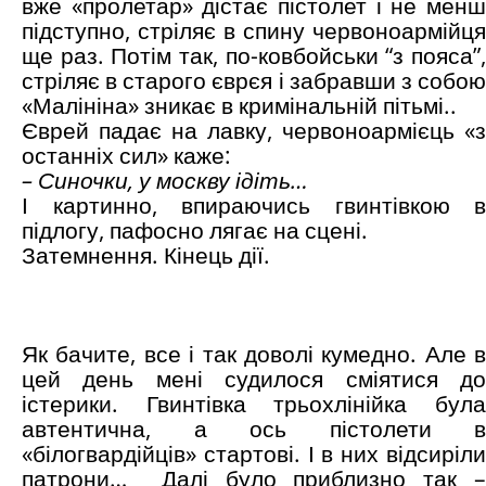
вже «пролетар» дістає пістолет і не менш
підступно, стріляє в спину червоноармійця
ще раз. Потім так, по-ковбойськи “з пояса”,
стріляє в старого єврєя і забравши з собою
«Малініна» зникає в кримінальній пітьмі..
Єврей падає на лавку, червоноармієць «з
останніх сил» каже:
– Синочки, у москву ідіть…
І картинно, впираючись гвинтівкою в
підлогу, пафосно лягає на сцені.
Затемнення. Кінець дії.
Як бачите, все і так доволі кумедно. Але в
цей день мені судилося сміятися до
істерики. Гвинтівка трьохлінійка була
автентична, а ось пістолети в
«білогвардійців» стартові. І в них відсиріли
патрони… Далі було приблизно так –