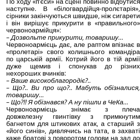
По ходу «п’єси» на сцені повинно відбутися
наступне. В «білогвардійця-пролєтарія»,
сірники закінчуються швидше, ніж сигарети
і він вирішує прикурити в «правильного»
червоноармійця»:
– Дозвольте прикурити, товаришу…
Червоноармієць дає, але раптом впізнає в
«пролетарі» свого колишнього командіра
по царській армії. Котрий його в тій армії
дуже щемив і спонукав до різних
нехороших вчинків:
– Ваше високоблагородіє?..
– Що?.. Ви про що?.. Мабуть обізналися,
товаришу…
– Що?!! Я обізнався? А ну пішли в ЧеКа…
Червоноармієць знімає з плеча
довжелезну гвинтівку з примкнутим
багнетом для штикових атак, а старший з
«його синів», дивлячись на тата, в захваті
каже братові з поворотом голови на зал до