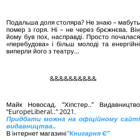
Подальша доля столяра? Не знаю – мабуть
помер з горя. Ні – не через брєжнєва. Він
йому був пох, насправді. Просто почалася
«перебудова» і більш молоді та енергійні
виперли його з театру…
&&&&&&&&&&
Майк Новосад. “Хіпстер..” Видавництво
“
Europe
Liberal
..” 2021.
Придбати можна на офіційному сайті
видавництва..
В інтернет магазині
“
Книгарня Є
”