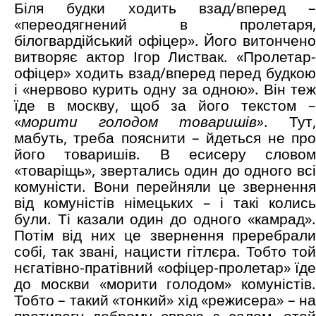
Біля будки ходить взад/вперед –
«переодягнений в пролетаря,
білогвардійський офіцер». Його витончено
витворяє актор Ігор Листвак. «Пролетар-
офіцер» ходить взад/вперед перед будкою
і «нервово курить одну за одною». Він теж
їде в москву, щоб за його текстом –
«
морити голодом товаришів»
. Тут,
мабуть, треба пояснити – йдеться не про
його товаришів. В есисеру словом
«товаріщь», звертались один до одного всі
комуністи. Вони перейняли це звернення
від комуністів німецьких – і такі колись
були. Ті казали один до одного «камрад».
Потім від них це звернення преребрали
собі, так звані, нацисти гітлєра. Тобто той
нєгатівно-пратівний «офіцер-пролетар» їде
до москви «морити голодом» комуністів.
Тобто – такий «тонкий» хід «режисера» – на