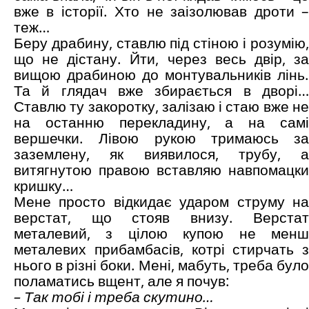
вже в історії. Хто не заізолював дроти –
теж…
Беру драбину, ставлю під стіною і розумію,
що не дістану. Йти, через весь двір, за
вищою драбиною до монтувальників лінь.
Та й глядач вже збирається в дворі…
Ставлю ту закоротку, залізаю і стаю вже не
на останню перекладину, а на самі
вершечки. Лівою рукою тримаюсь за
заземлену, як виявилося, трубу, а
витягнутою правою вставляю навпомацки
кришку…
Мене просто відкидає ударом струму на
верстат, що стояв внизу. Верстат
металевий, з цілою купою не менш
металевих прибамбасів, котрі стирчать з
нього в різні боки. Мені, мабуть, треба було
поламатись вщент, але я почув:
– Так тобі і треба скутино…