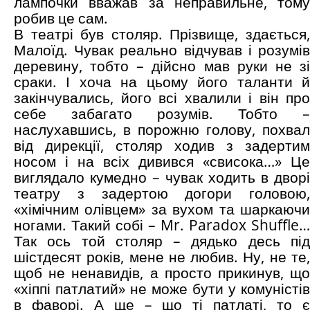
лампочки вважав за неправильне, тому
робив це сам.
В театрі був столяр. Прізвище, здається,
Малоїд. Чувак реально відчував і розумів
деревину, тобто – дійсно мав руки не зі
сраки. І хоча на цьому його таланти й
закінчувались, його всі хвалили і він про
себе забагато розумів. Тобто –
наслухавшись, в порожню голову, похвал
від дирекції, столяр ходив з задертим
носом і на всіх дивився «свисока…» Це
виглядало кумедно – чувак ходить в дворі
театру з задертою догори головою,
«хімічним олівцем» за вухом та шаркаючи
ногами. Такий собі – Mr. Paradox Shuffle…
Так ось той столяр – дядько десь під
шістдесят років, мене не любив. Ну, не те,
щоб не ненавидів, а просто прикинув, що
«хіппі патлатий» не може бути у комуністів
в фаворі. А ще – що ті патлаті, то є