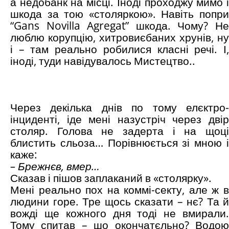
а недобанк на місці. Іноді проходжу мимо і
шкода за тою «столяркою». Навіть попри
“Gans Novilla Agregat” шкода. Чому? Не
люблю корупцію, хитровиєбаних хрунів, ну
і – там реально робилися класні речі. І,
іноді, туди навідувалось Мистецтво..
Через декілька днів по тому елєктро-
інциденті, іде мені назустріч через двір
столяр. Голова не задерта і на щоці
блистить сльоза… Порівнюється зі мною і
каже:
– Брежнєв, вмер…
Сказав і пішов заплаканий в «столярку».
Мені реально пох на коммі-секту, але ж в
людини горе. Тре щось сказати – нє? Та й
вожді ще кожного дня тоді не вмирали.
Тому спитав – шо окончатєльно? Водою