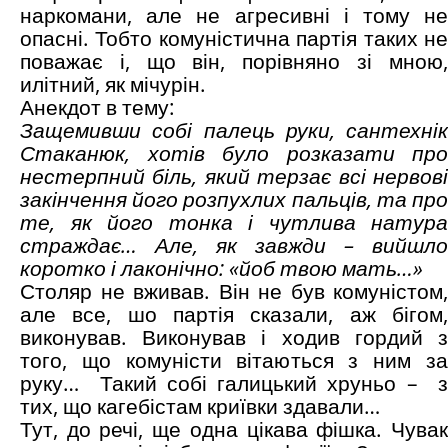
наркомани, але не агресивні і тому не
опасні. Тобто комуністична партія таких не
поважає і, що він, порівняно зі мною,
илітний, як мічурін.
Анекдот в тему:
Защемивши собі палець руки, сантехнік
Стаканюк, хотів було розказати про
нестерпний біль, який терзає всі нервові
закінчення його розпухлих пальців, та про
те, як його тонка і чутлива натура
страждає… Але, як завжди – вийшло
коротко і лаконічно: «йоб твою мать…»
Столяр не вживав. Він не був комуністом,
але все, шо партія сказали, аж бігом,
виконував. Виконував і ходив гордий з
того, що комуністи вітаються з ним за
руку… Такий собі галицький хруньо – з
тих, що кагебістам криївки здавали…
Тут, до речі, ще одна цікава фішка. Чувак