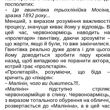
посполитих:
– Це гвинтівка трьохлінійка Мосіна,
зразка 1892 року…
Менший, з виразом розуміння важливості
процесу, значуще киває йому у відповідь. В
цей час, червоноармієць наводить на
«пролетаря» гвинтівку, даючи зрозуміти –
що жарти, якщо й були, то вже закінчилися.
Гвинтівка реально дуже довга і для цього
йому доводиться зробити пару кроків
назад, щоб випадково не поранити актора,
котрий грає «пролєтарія».
«Пролетарій», розуміючи, що біда –
кричить до «лікаря»:
– Малінін, чого ви дивитесь?!!..
«Малінін» підступно стріляє
червоноармійцю в спину. Червоноармієць,
з виразом тотального обурення на обличчі,
розвертається до «Малініна», а в цей час