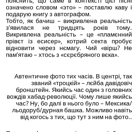
пояснить, що саме в контексті цієї пісні
означено словом «это» – поставлю каву і
подарую книгу з автографом.
Тобто, як бачиш – викривлена реальність
з’явилася не тридцять років тому.
Викривлена реальність – це «пламєнний
прівєт із есисер», котрий секта пробує
відновити через нємагу. Чий «вірш? Не
пам’ятаю – хтось з «сєрєбряного вєка».
Автентичне фото тих часів. В центрі, так
званий «троцкій» – лєйба давідовіч
бронштейн. Якийсь час один з головних
вождів хабад-революції. Чому лише якийсь
час? Ну, бо далі в нього було – Мексика/
льодоруб/дурная башка. Можливо навіть
від когось з тих, що тут з ним на фото..