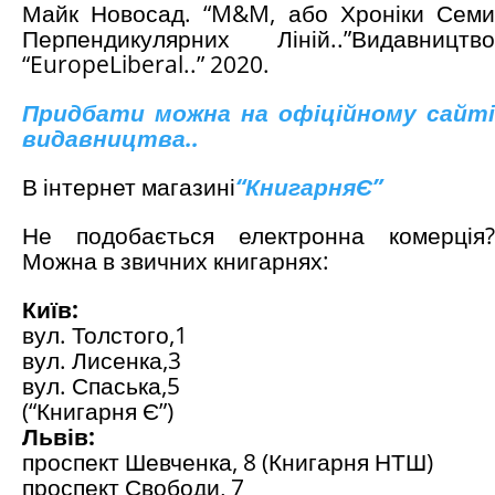
Майк Новосад. “M&M, або Хроніки Семи
Перпендикулярних Ліній..”Видавництво
“EuropeLiberal..” 2020.
Придбати можна на офіційному сайті
видавництва..
В інтернет магазині
“
КнигарняЄ
”
Не подобається електронна комерція?
Можна в звичних книгарнях:
Київ:
вул. Толстого,1
вул. Лисенка,3
вул. Спаська,5
(“Книгарня Є”)
Львів:
проспект Шевченка, 8 (Книгарня НТШ)
проспект Свободи, 7