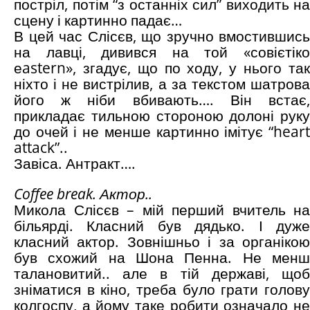
постріл, потім “з останніх сил” виходить на
сцену і картинно падає…
В цей час Слісєв, що зручно вмостившись
на лавці, дивився на той «совієтіко
еastern», згадує, що по ходу, у нього так
ніхто і не вистрілив, а за текстом шатрова
його ж ніби вбивають…. Він встає,
прикладає тильною стороною долоні руку
до очей і не менше картинно імітує “heart
attack”..
Завіса. Антракт….
Coffee
break
. Актор..
Микола Слісєв – мій перший вчитель на
більярді. Класний був дядько. І дуже
класний актор. Зовнішньо і за органікою
був схожий на Шона Пенна. Не менш
талановитий.. але в тій державі, щоб
зніматися в кіно, треба було грати голову
колгоспу, а йому таке робити означало не