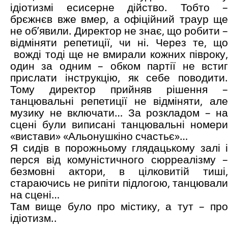
ідіотизмі есисерне дійство. Тобто –
брєжнєв вже вмер, а офіційний траур ще
не об’явили. Директор не знає, що робити –
відміняти репетиції, чи ні. Через те, що
вожді тоді ще не вмирали кожних півроку,
один за одним – обком партії не встиг
прислати інструкцію, як себе поводити.
Тому директор прийняв рішення –
танцювальні репетиції не відміняти, але
музику не включати… За розкладом – на
сцені були виписані танцювальні номери
«вистави» «Альонушкіно счастьє»…
Я сидів в порожньому глядацькому залі і
перся від комуністичного сюрреалізму –
безмовні актори, в цілковитій тиші,
стараючись не рипіти підлогою, танцювали
на сцені…
Там вище було про містику, а тут – про
ідіотизм..