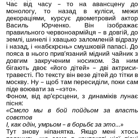
Час від часу – то на авансцену до
монологу, то назад в куліси, межи
декораціями, курсує двометровий актор
Василь Юрченко. Він ізображає
правильного червоноармійця – в довгій, до
землі, шинелі і хвацько заломленій відразу
і назад, і «набєкрєнь» смушковій папасі. До
пояса в нього прив’язаний мідний чайник з
довгим закрученим носиком. За ним
бігають двоє «його дітей» – дві актриси-
травесті. По тексту він везе дітей до тітки в
москву. Ну – щоб там пересиділи, поки сам
піде воювати за –«это».
Фоном, від ар’єрсцени, з динаміків лунає
пісня:
«Смєло мы в бой пойдьом за власть
совєтов
І, как одін, умрьом – в борьбє за это…»
Тут знову ніпанятка. Якщо мені хтось