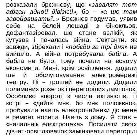
розказали брєжнєву, що «
завалят тот
афган адной дівізієй
», бо – «
а шо та
завойовивать?..
» Брєжнєв подумав, уявив
себе на бєлой лошаді з бінокльов,
дофантазіровал, шо стане вєлікій, як
кутузов і почалась війна. Сектанти, як
завжди, збрехали і «
побєди за трі дня
» н
вийшло. А війна потребувала бабла. А
бабла не було. Тому почали на всьому
економити. Мені, крім освітлення, додали
ще й обслуговування електромережі
театру. Ні – грошей не додали. Додали
поламаних розеток і перегорілих лампочок.
Особливо впороті з числа активістів, ті
котрі – «дайтє мнє, бо мнє положєно»,
пробували навіть електрочайники до мене
в ремонт носити. Навіть з дому. Я став –
«начальнік елєктроцеха». Посилати своїх
дівчат-освітлювачок замінювати перегорілі