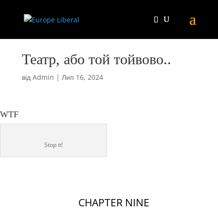
Театр, або той тойвово..
від
Admin
|
Лип 16, 2024
WTF
Stop it!
CHAPTER NINE