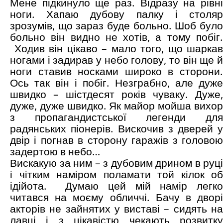
Мене підкинуло ще раз. Відразу на рівні
ноги. Хапаю дубову палку і столяр
зрозумів, що зараз буде больно. Шоб було
больно він видно не хотів, а тому побіг.
Ходив він цікаво – мало того, що шаркав
ногами і задирав у небо голову, то він ще й
ноги ставив носками широко в сторони.
Ось так він і побіг. Незграбно, але дуже
швидко – шістдесят років чуваку. Дуже,
дуже, дуже швидко. Як майор мойша вихор
з пропагандистської легенди для
радянських піонерів. Вискочив з дверей у
двір і погнав в сторону гаражів з головою
задертою в небо…
Вискакую за ним – з дубовим дрином в руці
і чітким наміром поламати той кілок об
ідійота. Думаю цей мій намір легко
читався на моєму обличчі. Бачу в дворі
акторів не зайнятих у виставі – сидять на
лавці і з цікавістю чекають розвитку