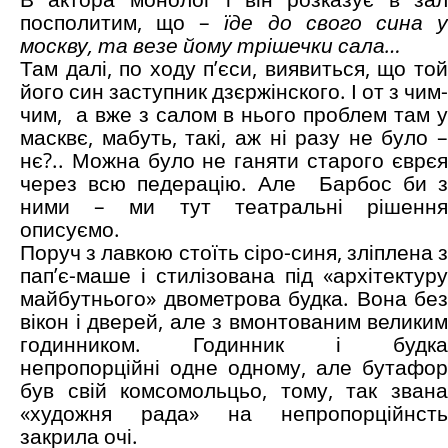
посполитим, що –
їде до свого сина 
москву, та везе йому трішечки сала…
Там далі, по ходу п’єси, виявиться, що той
його син заступник дзєржінского. І от з чим-
чим, а вже з салом в нього проблем там у
масквє, мабуть, такі, аж ні разу не було –
нє?.. Можна було не ганяти старого єврєя
через всю педерацію. Але Барбос би з
ними – ми тут театральні рішення
описуємо.
Поруч з лавкою стоїть сіро-синя, зліплена з
пап’є-маше і стилізована під «архітектуру
майбутнього» двометрова будка. Вона без
вікон і дверей, але з вмонтованим великим
годинником. Годинник і будка
непропорційні одне одному, але бутафор
був свій комсомольцьо, тому, так звана
«художня рада» на непропорційнсть
закрила очі.