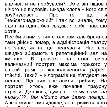
відливати не пробували?.. Але він пішов і
нічого не відповів. Шкода хлопа – його світ
зруйнувався… Про те, що я
“неблагонадьожний” і так всі знали, тому
один на один, без свідків, я собі гнав, що
хотів..
Пес би з ним, з тим столяром, але брєжнєв
таки дійсно помер, а адміністрація театру
не знає, як на це реагувати. Нас всіх
швидко збирають в репетиційний зал на
«мітінг». В репзалі на стіні висів
величезний портрет максіма горького у
важкій рамі з «позолоченого» papier-
mâché. Такий – кілограмів на п’ятдесят не
менше. Під ним поставили трибуну. На
портреті хтось вже почепив траурну
стрічку. Дивлюсь, думаю –
чому саме н
ньому???.. Він нібито вже давно помер…
Але комуністам видніше, які стрічки на кого