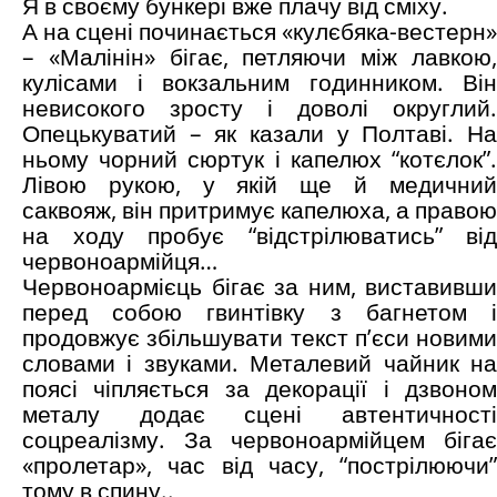
Я в своєму бункері вже плачу від сміху.
А на сцені починається «кулєбяка-вестерн»
– «Малінін» бігає, петляючи між лавкою,
кулісами і вокзальним годинником. Він
невисокого зросту і доволі округлий.
Опецькуватий – як казали у Полтаві. На
ньому чорний сюртук і капелюх “котєлок”.
Лівою рукою, у якій ще й медичний
саквояж, він притримує капелюха, а правою
на ходу пробує “відстрілюватись” від
червоноармійця…
Червоноармієць бігає за ним, виставивши
перед собою гвинтівку з багнетом і
продовжує збільшувати текст п’єси новими
словами і звуками. Металевий чайник на
поясі чіпляється за декорації і дзвоном
металу додає сцені автентичності
соцреалізму. За червоноармійцем бігає
«пролетар», час від часу, “пострілюючи”
тому в спину..