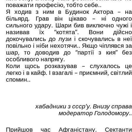
поважати професію, тобто себе..
Я ходив з ним в Будинок Актора – на
більярд. Грав він цікаво – ні одного
сильного удару. Шари бив виключно чужі і
називав їх “котята”. Вони дійсно
докочувались до лузи і скочувались в неї
повільно і ніби нехотячи.. Якщо чіплявся за
шар, то доводив до “партії з кия” без
особливого напрягу.
Коли щось розказував – слухалось це
легко і в кайф. І взагалі – приємний, світлий
спомин..
хабадники з ссср
’
у. Внизу справа
модератор Голодомору..
Прийшов час Афганістану. Сектанти