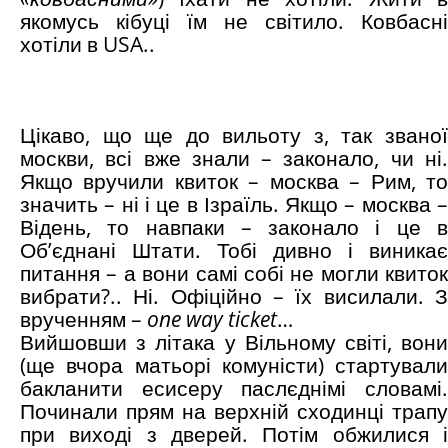
якомусь кібуці їм не світило. Ковбасні
хотіли в USA..
Цікаво, що ще до вильоту з, так званої
москви, всі вже знали – законало, чи ні.
Якщо вручили квиток – москва – Рим, то
значить – ні і це в Ізраїль. Якщо – москва –
Відень, то навпаки – законало і це в
Об’єднані Штати. Тобі дивно і виникає
питання – а вони самі собі не могли квиток
вибрати?.. Ні. Офіційно – їх висилали. З
врученням –
one
way
ticket
…
Вийшовши з літака у Вільному світі, вони
(ще вчора матьорі комуністи) стартували
бакланити есисеру паслєднімі словамі.
Починали прям на верхній сходинці трапу
при виході з дверей. Потім обжилися і