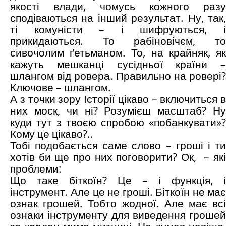
якості влади, чомусь кожного разу
сподіваються на інший результат. Ну, так,
ті комуністи – і шифруються, і
прикидаються. То рабіновічєм, то
сивочолим ґетьманом. То, на крайняк, як
кажуть мешканці сусідньої країни –
шлангом від ровера. Правильно на ровері?
Ключове – шлангом.
А з точки зору Історії цікаво – включиться в
них моск, чи ні? Розумієш масштаб? Ну
куди тут з твоєю спробою «побанкувати»?
Кому це цікаво?..
Тобі подобається саме слово – гроші і ти
хотів би ще про них поговорити? Ок, – які
проблеми:
Що таке біткоїн? Це – і функція, і
інструмент. Але це не гроші. Біткоїн не має
ознак грошей. Тобто жодної. Але має всі
ознаки інструменту для виведення грошей