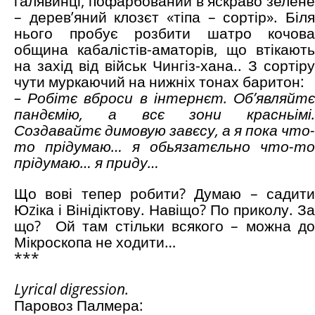
галявинці, пофарбований в яскраво зелене
– дерев’яний клозєт «тіпа – сортір». Біля
нього пробує розбити шатро кочова
община кабалістів-аматорів, що втікають
на захід від військ Чингіз-хана.. З сортіру
чути муркаючий на нижніх тонах баритон:
– Робітє вброси в інтернєт. Об’являйтє
пандємію, а всє зони красньімі.
Создавайтє димовую завєсу, а я пока что-
то прідумаю… я обьязатєльно что-то
прідумаю… я приду…
Що вові тепер робити? Думаю – садити
Юzіка і Вінідіктову. Навіщо? По приколу. За
що? Ой там стільки всякого – можна до
Мікроскопа не ходити…
***
Lyrical
digression
.
Паровоз Палмера: