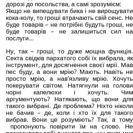
дорозі до посольства, а самі зрозумієм:
Якщо не випещувати бика і не вирощувати
кока-колу, то гроші втрачають свій сенс. Не
буде товарів – не потрібні будуть гроші, не
буде товарів – не залишиться сил на
послуги…
Ну, так – гроші, то дуже мощна функція.
Секта свідків пархатого собі їх вибрала, як
інструмент, для досягнення своєї мрії. Мав
пес буду, а вони мрію? Мають. Навіть не
просто мрію, а нав’язливу мрію. Хочуть
покерувати світом. Натягнули на голови
чорні капелюхи і хочуть. Чим
аргументують? Натякають, що вони для
такого вибрані. Де проблема? Ніхто ніколи
не бачив – де, коли і хто їх для такого
вибрав. Вони це розуміють? Так, а тому
пропонують повірити їм на слово. Не
розказувати тобі анекдот про «
ну тут мн