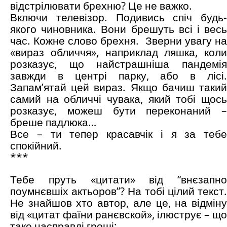
відстрілювати брехню? Це не важко.
Включи телевізор. Подивись спіч будь-
якого чиновника. Вони брешуть всі і весь
час. Кожне слово брехня. Зверни увагу на
«вираз обличчя», наприклад ляшка, коли
розказує, що найстрашніша пандемія
завжди в центрі парку, або в лісі.
Запам’ятай цей вираз. Якщо бачиш такий
самий на обличчі чувака, який тобі щось
розказує, можеш бути переконаний –
бреше падлюка…
Все – ти тепер красавчік і я за тебе
спокійний.
***
Тебе пруть «цитати» від “внєзапно
поумнєвшіх актьоров”? На тобі цілий текст.
Не знайшов хто автор, але це, на відміну
від «цитат фаїни ранєвской», ілюструє – що
таке насправді гроші: