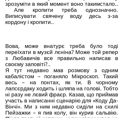
зрозуміти в який момент воно такимстало..
Але кропити треба однозначно.
Виписувати свячену воду десь з-за
кордону і кропити..
Вова, може внатурє треба було тоді
переїхати в музєй лєніна? Може той репер
з Любавичів все правильно написав в
своєму заповіті?..
Я тут недавно мав розмову з одним
кабалістом – поганяло Мікроскоп. Такий
весь – на понтах, як ти. В чорному
лапсєрдаку ходить і шляпа на голові. Тобто
ні разу не лєвий фраєр. Казав, що приймав
участь в написанні сценарію для «Коду Да-
Вінчі». Ми з ним недавно сиділи на схилі
Пейзажки – я пив колу, він курив сальвію.