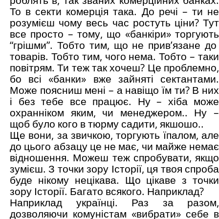
То в секти комерція така. До речі – ти не
розумієш чому весь час ростуть ціни? Тут
все просто – тому, що «банкіри» торгують
“грішми”. Тобто тим, що не прив’язане до
товарів. Тобто тим, чого нема. Тобто – таки
повітрям. Ти теж так хочеш? Це проблемно,
бо всі «банки» вже зайняті сектантами.
Може поясниш мені – а навіщо їм ти? В них
і без тебе все працює. Ну – хіба може
охранніком яким, чи менеджером.. Ну –
щоб було кого в тюрму садити, якшошо..
Ще вони, за звичкою, торгують їпалом, але
до цього абзацу це не має, чи майже немає
відношення. Можеш теж спробувати, якщо
зумієш. З точки зору Історії, ця твоя спроба
буде нікому нецікава. Що цікаве з точки
зору Історії. Багато всякого. Наприклад?
Наприклад українці. Раз за разом,
дозволяючи комуністам «вибрати» себе в