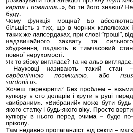
карта і поваліла…
», бо ти його знаєш? Н
буду.
Чому функція мощна? Бо абсолютна
більшість з тих, що в чорних капелюхах і
таких же лапсердаках, при слові “гроші”, від
надзвичайного захвату та сильного
збудження, падають в тимчасовий стан
повної нерухомості.
Як то збоку виглядає? Та не альо виглядає.
Науковці називають такий стан –
сардонічною посмішкою,
або
risus
sardonicu
s
.
Хочеш перевірити? Без проблем – візьми
купюру в сто доларів і крути в руці перед
«вибраним». «Вибраний» може бути будь-
якого статку і будь-якого віку. Просто верти
купюру в нього перед очима – буде по-
пріколу.
Там недавно пропагандіст від секти – магк