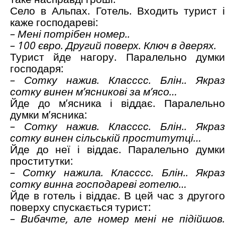
Село в Альпах. Готель. Входить турист і
каже господареві:
– Мені потрібен номер..
– 100 євро. Другий поверх. Ключ в дверях.
Турист йде нагору. Паралельно думки
господаря:
– Сотку нажив. Класссс. Блін.. Якраз
сотку винен м’ясникові за м’ясо…
Йде до м’ясника і віддає. Паралельно
думки м’ясника:
– Сотку нажив. Класссс. Блін.. Якраз
сотку винен сільській проститутці…
Йде до неї і віддає. Паралельно думки
проститутки:
– Сотку нажила. Класссс. Блін.. Якраз
сотку винна господареві готелю…
Йде в готель і віддає. В цей час з другого
поверху спускається турист:
– Вибачте, але номер мені не підійшов.