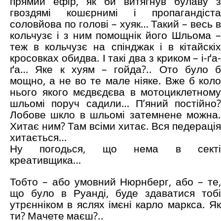
прямий ефір, як би витягнув булаву з
гвоздямі кошєрнимі і пропагандіста
соловйова по голові – хуяк… Такий – весь в
кольчузє і з ним помощнік його Шльома –
теж в кольчузє на спінджак і в кітайскіх
кросовках обидва. І такі два з криком – і-ґа-
ґа… Яке к хуям – гойда?.. Ото було б
мощно, а не во те мале ніяке. Вже б коло
нього якого мєдвєдєва в мотоциклетному
шльомі поруч садили… П’яний постійно?
Лобове шкло в шльомі затемнене можна.
Хитає ним? Там всіми хитає. Вся педерація
хитається…
Ну погодься, що нема в секті
креативщика…
Тобто – або умовний Нюрнберг, або – те,
що було в Руанді, буде здаватися тобі
утрєнніком в яслях імєні карло маркса. Як
ти? Мачете маєш?..