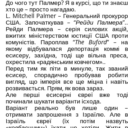
До чого тут Палмер? Я в курсі, що ти знаєш
хто це – просто нагадаю.
L. Mitchell Palmer – Генеральний прокурор
США. Започаткував – “
Рейди Палмера
”..
Рейди Палмера – серія силових акцій,
вжитих міністерством юстиції США проти
комуністів. Пароплав “
The
Buford
” – на
якому відбувалася депортація коммі в
есисеру, західна, тоді ще вільна преса,
охрестила «радянським ковчегом»..
Перед тим як піти в минуле, так званий
есисер, спорадично пробував робити
вигляд, що імперія все ще міцна і навіть
розвивається. Прям, як вова зараз.
Але перші есисерні євреї вже тоді
починали шукати варіанти ісхода.
Варіант реально був лише один –
отримати запрошення з Ізраїлю. Але в
Ізраїль євреї (їх потім назвуть
«ковбасними»
) їхати не хотіли. Жити в