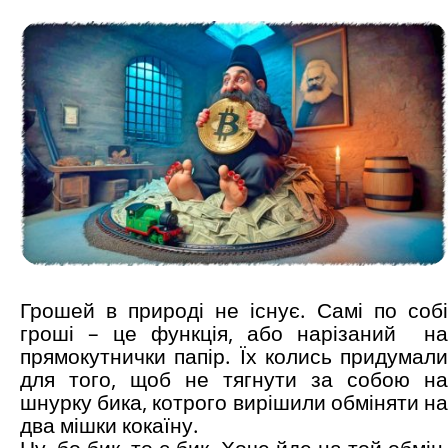
Грошей в природі не існує. Самі по собі
гроші – це функція, або нарізаний на
прямокутнички папір. Їх колись придумали
для того, щоб не тягнути за собою на
шнурку бика, котрого вирішили обміняти на
два мішки кокаїну.
Ну, бо бик, то є бик. Хоче йде на той обмін,