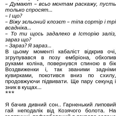
– Думают – всьо мєнтам раскажу, пусть
только спросят…
– І що?
– Віжу зєльоний клозєт – тіпа сортір і трі
всадніка…
– То ти щось задалеко в Історію заліз,
зараз що?
– Зараз? Я зараз…
В цьому моменті кабаліст відкрив очі,
згрупувався в позу ембріона, обхопив
руками коліна, повернувся спиною в бік
Воздвиженки і, так званими задніми
кувирками, покотився вниз по схилу,
продовжуючи підвивати. Ще пару секунд і
зник в кущах…
***
Я бачив дивний сон.. Гарненький липовий
гай неподалік від Козячого болота. На