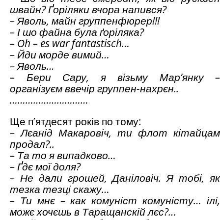
швайн? Ґоріляки вчора напився?
– Яволь, майн группенфюрер!!!
– І шо файна була ґоріляка?
–
Oh
–
es war fantastisch…
– Йди морде вимий…
– Яволь…
– Бери Сару, я візьму Мар’янку –
організуєм ввечір группен-нахрєн..
…………………………
Ще п’ятдесят років по тому:
– Лєанід Макаровіч, ти флот кітайцам
продал?..
– Та то я випадково…
– Ґдє мої доля?
– Не дали грошей, Даніловіч. Я тобі, як
тезка тезці скажу…
– Ти мнє – как комуніст комуністу… ілі,
можє хочєшь в Таращанскій лєс?…