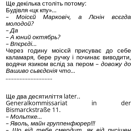
Ще декілька століть потому:
Будівля «цк кпу»…
– Моісєй Марковіч, а Лєнін всєгда
молодой?
– Да
– А юний октябрь?
– Впєрєді…
Через годину моісєй присуває до себе
каламаря, бере ручку і починає виводити,
водячи язиком вслід за пером –
довожу д
Вашиво сьвєдєнія что…
…………………………
Ще два десятиліття later..
Generalkommissariat in der
Bismarckstraße 11.
– Мольтке…
– Яволь, майн группенфюрер!!!
– Шо від тебе смердит, як від русішен