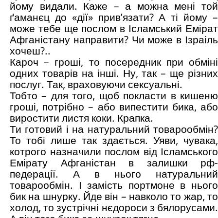
йому видали. Каже – а можна мені той
ґаманєц до «дії» прив’язати? А ті йому –
може тебе ще послом в Ісламський Емірат
Афганістану направити? Чи може в Ізраіль
хочеш?..
Кароч – гроші, то посередник при обміні
одних товарів на інші. Ну, так – ще різних
послуг. Так, враховуючи сексуальні.
Тобто – для того, щоб покласти в кишеню
гроші, потрібно – або випестити бика, або
виростити листя коки. Крапка.
Ти готовий і на натуральний товарообмін?
То тобі лише так здається. Уяви, чувака,
котрого назначили послом від Ісламського
Емірату Афганістан в залишки рф-
педерації. А в нього натуральний
товарообмін. І замість портмоне в нього
бик на шнурку. Йде він – навколо то жар, то
холод, то зустрічні нєдороси з бялорусами.