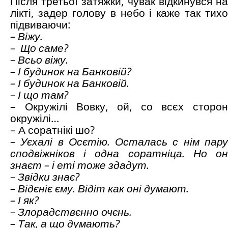
Після третьої затяжки, чувак відкинувся на
лікті, задер голову в небо і каже так тихо
підвиваючи:
– Віжу.
– Що саме?
– Всьо віжу.
– І будинок на Банковій?
– І будинок на Банковій.
– І що там?
– Окружілі Вовку, ой, со всєх сторон
окружілі…
– А соратнікі шо?
– Уєхалі в Осєтію. Осталась с нім пару
сподвіжніков і одна соратніца. Но он
знаєт – і еті тоже здадут.
– Звідки знає?
– Відєніє єму. Відіт как оні думают.
– І як?
– Злорадствєнно очєнь.
– Так, а що думають?