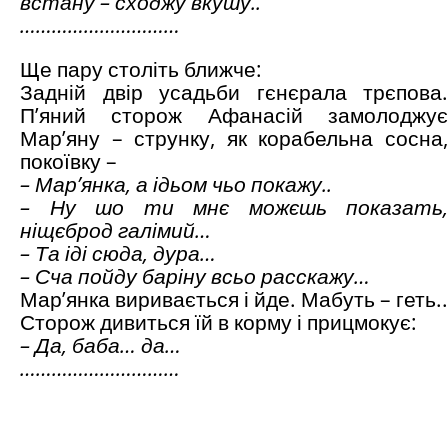
встану – сходжу вкушу..
…………………………
Ще пару століть ближче:
Задній двір усадьби гєнєрала трєпова.
П’яний сторож Афанасій замолоджує
Мар’яну – струнку, як корабельна сосна,
покоївку –
– Мар’янка, а ідьом чьо покажу..
– Ну шо ти мнє можєшь показать,
ніщєброд галімий…
– Та іді сюда, дура…
– Сча пойду баріну всьо расскажу…
Мар’янка виривається і йде. Мабуть – геть..
Сторож дивиться їй в корму і прицмокує:
– Да, баба… да…
…………………………