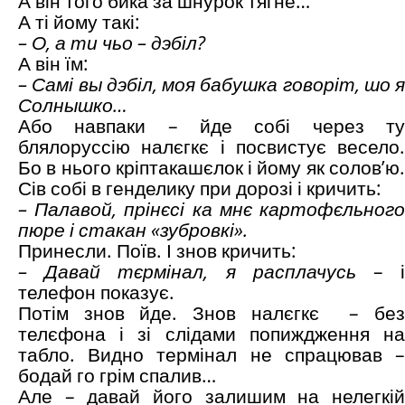
А він того бика за шнурок тягне…
А ті йому такі:
– О, а ти чьо –
дэбіл?
А він їм:
–
Самі вы дэбіл, моя бабушка говоріт, шо я
Солнышко…
Або навпаки – йде собі через ту
блялоруссію налєгкє і посвистує весело.
Бо в нього кріптакашєлок і йому як солов’ю.
Сів собі в генделику при дорозі і кричить:
– Палавой, прінєсі ка мнє картофєльного
пюре і стакан «зубровкі».
Принесли. Поїв. І знов кричить:
– Давай тєрмінал, я расплачусь
– 
телефон показує.
Потім знов йде. Знов налєгкє – без
телєфона і зі слідами попиждження на
табло. Видно термінал не спрацював –
бодай го грім спалив…
Але – давай його залишим на нелегкій