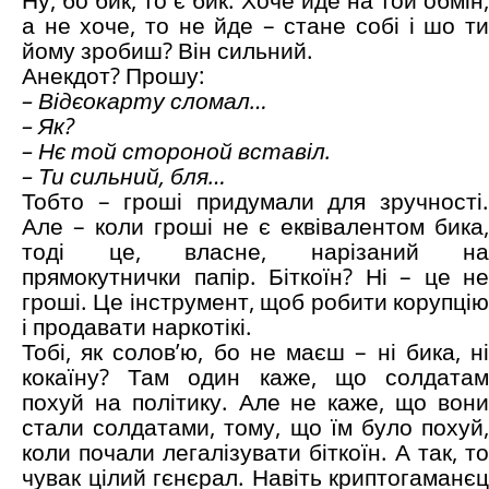
а не хоче, то не йде – стане собі і шо ти
йому зробиш? Він сильний.
Анекдот? Прошу:
– Відєокарту сломал…
– Як?
– Нє той стороной вставіл.
– Ти сильний, бля…
Тобто – гроші придумали для зручності.
Але – коли гроші не є еквівалентом бика,
тоді це, власне, нарізаний на
прямокутнички папір. Біткоїн? Ні – це не
гроші. Це інструмент, щоб робити корупцію
і продавати наркотікі.
Тобі, як солов’ю, бо не маєш – ні бика, ні
кокаїну? Там один каже, що солдатам
похуй на політику. Але не каже, що вони
стали солдатами, тому, що їм було похуй,
коли почали легалізувати біткоїн. А так, то
чувак цілий гєнєрал. Навіть криптогаманєц