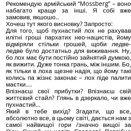
Рекомендую армійський “Mossberg” – воно
набагато краще за інші. Я собі вже
замовив, якшошо..
Хочеш тут якого висновку? Запросто:
Для того, щоб пухнастий лох не рахував
илітні гроші пархатих нео-нацистів, йому
відміряли стільки грошей, щоби ледве-
ледве було достатньо для виживання. Ну,
бо лох має бути постійно зайнятий думкою,
як вижити. Дуже тонка грань, між іншим. Бо,
як тільки в лоха щезне надія, що йому такі
колись па жізнє законає – лох піде палити
маєтки….
Впізнаєш свої прибутки? Впізнаєш свій
життєвий стайл? Глянь в дзеркало, чи вже
пухнастий…
Який в тебе вихід? Згадати, що все,
абсолютно все, в цьому світі, дається нам з
самої найвищої гори /значно вищої за