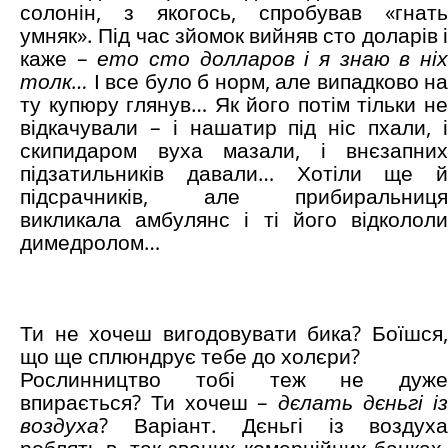
солонін, з якогось, спробував «гнать
умняк». Під час зйомок вийняв сто доларів і
каже –
ето сто долларов і я знаю в ні
толк…
І все було б норм, але випадково на
ту купюру глянув… Як його потім тільки не
відкачували – і нашатир під ніс пхали, і
скипидаром вуха мазали, і внєзапних
підзатильників давали… Хотіли ще й
підсрачників, але прибиральниця
викликала амбулянс і ті його відкололи
димедролом…
Ти не хочеш вигодовувати бика? Боїшся,
що ще сплюндрує тебе до холєри?
Рослинництво тобі теж не дуже
впирається? Ти хочеш –
дєлать дєньгі і
воздуха
? Варіант. Дєньгі із воздуха
роблять в, так званих комерційних банках.