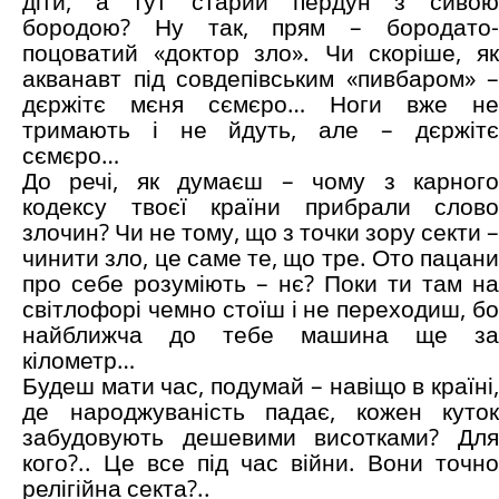
діти, а тут старий пердун з сивою
бородою? Ну так, прям – бородато-
поцоватий «доктор зло». Чи скоріше, як
акванавт під совдепівським «пивбаром» –
дєржітє мєня сємєро… Ноги вже не
тримають і не йдуть, але – дєржітє
сємєро…
До речі, як думаєш – чому з карного
кодексу твоєї країни прибрали слово
злочин? Чи не тому, що з точки зору секти –
чинити зло, це саме те, що тре. Ото пацани
про себе розуміють – нє? Поки ти там на
світлофорі чемно стоїш і не переходиш, бо
найближча до тебе машина ще за
кілометр…
Будеш мати час, подумай – навіщо в країні,
де народжуваність падає, кожен куток
забудовують дешевими висотками? Для
кого?.. Це все під час війни. Вони точно
релігійна секта?..