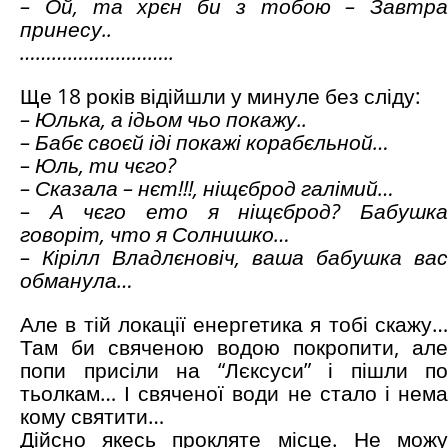
– Ой, та хрєн би з тобою – Завтра
принесу..
………………………..
Ще 18 років відійшли у минуле без сліду:
– Юлька, а ідьом чьо покажу..
– Бабє своєй іді покажі корабєльной…
– Юль, ти чєго?
– Сказала – нєт!!!, ніщєброд галімий…
– А чєго ето я ніщєброд? Бабушка
говоріт, что я Солнишко…
– Кірілл Владлєновіч, ваша бабушка вас
обманула…
Але в тій локації енергетика я тобі скажу…
Там би свяченою водою покропити, але
попи присіли на “Лєксуси” і пішли по
тьолкам… І свяченої води не стало і нема
кому святити…
Дійсно якесь прокляте місце. Не можу