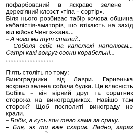
пофарбований в яскраво зелене –
дерев’яний клозєт «тіпа – сортір».
Біля нього розбиває табір кочова община
кабалістів-аматорів, що втікають на захід
від військ Чингіз-хана…
– А чого ми тут стали?..
– Соболя сєбє на капелюхі наполюєм…
Сатрі какі вокруг сосни корабельні…
…………………………
П’ять століть по тому:
Виноградники від Лаври. Гарненька
яскраво зелена собача будка. Це власність
Бобіка – він вірний друг та соратник
сторожа на виноградниках. Навіщо там
сторож? Щоб посполиті винограду не
крали.
– Бобік, а кусь вон тего хама за сраку.
– Бля, як ти вже схарив. Ладно, зараз