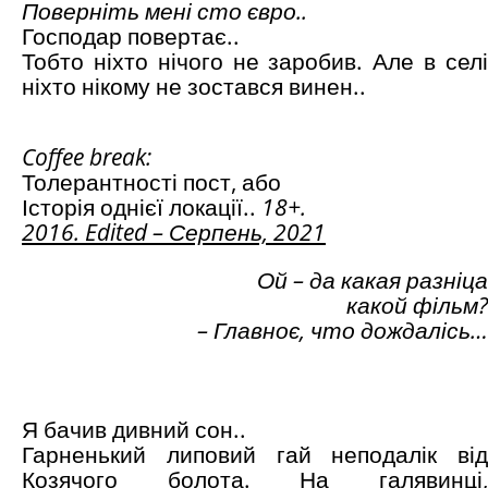
Поверніть мені сто євро..
Господар повертає..
Тобто ніхто нічого не заробив. Але в селі
ніхто нікому не зостався винен..
Coffee
break
:
Толерантності пост, або
Історія однієї локації..
18+.
2016. Edited
– Серпень, 2021
Ой – да какая разніца
какой фільм?
– Главноє, что дождалісь
…
Я бачив дивний сон..
Гарненький липовий гай неподалік від
Козячого болота. На галявинці,