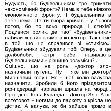
Будують, бо будівельникам тре тримати
«економічний фронт»? Нема в тебе ніякого
економічного фронту. І будівельників в
тебе нема. Це ти вчора кричав – у Львові
потоп, бо то всьо природа і стихія?
Подивися ролик, де твої «будівельники»
набили «свай» прямо в колектор. Так саме
в той, що не справився зі «стихією».
Будівельники збудували тобі Оперу, а це
долбойоби, котрі себе називають
будівельниками – різницю розумієш?..
Смішно, що на роль «доктор зло»
назначили путєна. Ну – яке він доктор?
Миршавий клоун. Нє – шоб колю валуєва
назначити. Зробили б його прізєдєнтом
рф-пєдєраціі, нарізали шрамів на морді…
Прізєдєнт Коля Кувалда – Доктор Зло. А нє
вотетовот – ногами до паркету з крісла не
дістає. А валуєв, як би зайшов прямо в