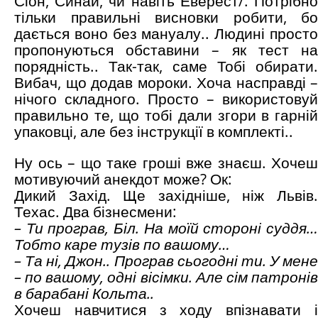
Сіон, Синай, чи навіть Еверест/. Потрібно
тільки правильні висновки робити, бо
дається воно без мануалу.. Людині просто
пропонуються обставини – як тест на
порядність.. Так-так, саме Тобі обирати.
Вибач, що додав мороки. Хоча насправді –
нічого складного. Просто – використовуй
правильно те, що тобі дали згори в гарній
упаковці, але без інструкції в комплекті..
Ну ось – що таке гроші вже знаєш. Хочеш
мотивуючий анекдот може? Ок:
Дикий Захід. Ще західніше, ніж Львів.
Техас. Два бізнесмени:
– Ти програв, Біл. На моїй стороні суддя…
Тобто каре тузів по вашому…
– Та ні, Джон.. Програв сьогодні ти. У мене
– по вашому, одні вісімки. Але сім патронів
в барабані Кольта..
Хочеш навчитися з ходу впізнавати і