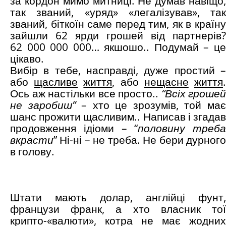
за кордон мимо митниці. Не думав навіщо,
так званий, «уряд» «легалізував», так
званий, біткоїн саме перед тим, як в країну
зайшли 62 ярди грошей від партнерів?
62 000 000 000… якшошо.. Подумай – це
цікаво.
Вибір в тебе, насправді, дуже простий –
або
щасливе
життя
, або
нещасне
життя
Ось аж настільки все просто..
“Всіх грошей
не заробиш”
– хто це зрозумів, той ма
шанс прожити щасливим.. Написав і згадав
продовження ідіоми – “
половину треба
вкрасти
” Ні-ні – не треба. Не бери дурного
в голову.
Штати мають долар, англійці фунт,
французи франк, а хто власник тої
крипто-«валюти», котра не має жодних