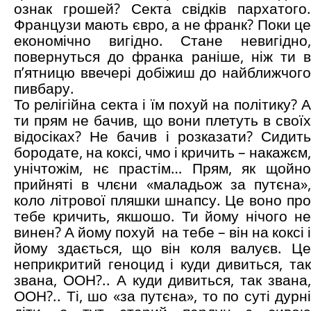
ознак грошей? Секта свідків пархатого.
Французи мають євро, а не франк? Поки це
економічно вигідно. Стане невигідно,
повернуться до франка раніше, ніж ти в
п’ятницю ввечері добіжиш до найближчого
пивбару.
То релігійна секта і їм похуй на політику? А
ти прям не бачив, що вони плетуть в своїх
відосіках? Не бачив і розказати? Сидить
бородате, на коксі, чмо і кричить – накажєм,
унічтожім, нє прастім… Прям, як щойно
прийняті в члєни «маладьож за путєна»,
коло літрової пляшки шнапсу. Це воно про
тебе кричить, якшошо. Ти йому нічого не
винен? А йому похуй на тебе – він на коксі і
йому здається, що він коля валуєв. Це
неприкритий геноцид і куди дивиться, так
звана, ООН?.. А куди дивиться, так звана,
ООН?.. Ті, шо «за путєна», то по суті дурні