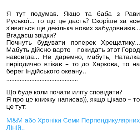
Я тут подумав. Якщо та баба з Рави
Руської… то що це дасть? Скоріше за все
з’явиться ще декілька нових забудовників…
Вгадаєш звідки?
Почнуть будувати поперек Хрещатику…
Мабуть дійсно варто – покидать этот Город
навсегда… Не даремно, мабуть, Наталка
періодично втікає – то до Харкова, то на
берег Індійського океану..
…………………………………….
Що буде коли почати иліту сповідати?
Я про це книжку написав)), якщо цікаво – то
це тут:
M&M або Хроніки Семи Перпендикулярних
Ліній..