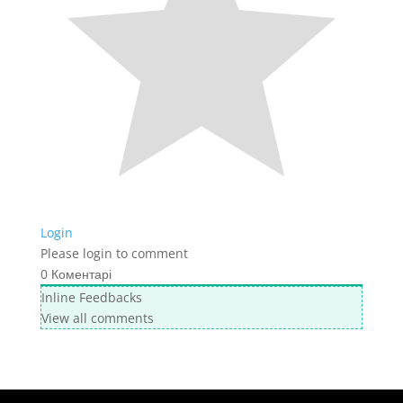
Login
Please login to comment
0
Коментарі
Inline Feedbacks
View all comments