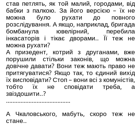
став петлять, як той малий, городами, від
бабки з палкою. За його версією – їх не
можна було рухати до повного
розслідування. А якщо, наприклад, бригада
бомбанула ювелірний, перебила
інкасаторів і тікає дворами.. Її теж не
можна рухати?
А призедент, котрий з друганами, вже
порушили стільки законів, що можна
довічне давати? Вони теж мають право не
притягуватися? Якщо так, то єдиний вихід
їх висповідати? Стоп – вони всі з комуністів,
тобто їх не сповідати треба, а
звіздошити..?
………………………………….
А Чкаловського, мабуть, скоро теж не
стане..