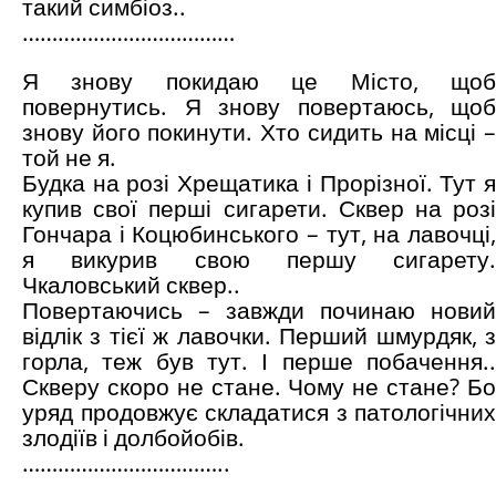
такий симбіоз..
………………………………
Я знову покидаю це Місто, щоб
повернутись. Я знову повертаюсь, щоб
знову його покинути. Хто сидить на місці –
той не я.
Будка на розі Хрещатика і Прорізної. Тут я
купив свої перші сигарети. Сквер на розі
Гончара і Коцюбинського – тут, на лавочці,
я викурив свою першу сигарету.
Чкаловський сквер..
Повертаючись – завжди починаю новий
відлік з тієї ж лавочки. Перший шмурдяк, з
горла, теж був тут. І перше побачення..
Скверу скоро не стане. Чому не стане? Бо
уряд продовжує складатися з патологічних
злодіїв і долбойобів.
……………………………..