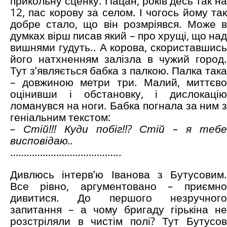
прикольну сценку. Пацан, років десь так на
12, пас корову за селом. І чогось йому так
добре стало, що він розмріявся. Може в
думках вірш писав який – про хрущі, що над
вишнями гудуть.. А корова, скориставшись
його натхненням залізла в чужий город.
Тут з’являється бабка з палкою. Палка така
– довжиною метри три. Малий, миттєво
оцінивши і обстановку, і дислокацію
ломанувся на ноги. Бабка погнала за ним з
геніальним текстом:
– Стій!!! Куди побіг!!? Стій – я тебе
висповідаю..
…………………………………..
Дивлюсь інтерв’ю Іванова з Бутусовим.
Все рівно, аргументовано – приємно
дивитися. До першого незручного
запитання – а чому бригаду гірькіна не
розстріляли в чистім полі? Тут Бутусов