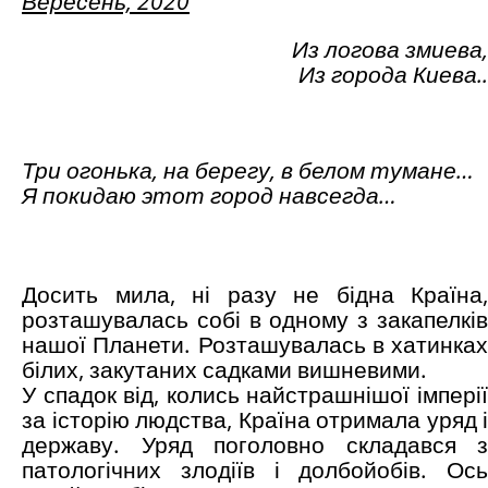
Вересень, 2020
Из логова змиева,
Из города Киева..
Три огонька, на берегу, в белом тумане…
Я покидаю этот город навсегда…
Досить мила, ні разу не бідна Країна,
розташувалась собі в одному з закапелків
нашої Планети. Розташувалась в хатинках
білих, закутаних садками вишневими.
У спадок від, колись найстрашнішої імперії
за історію людства, Країна отримала уряд і
державу. Уряд поголовно складався з
патологічних злодіїв і долбойобів. Ось