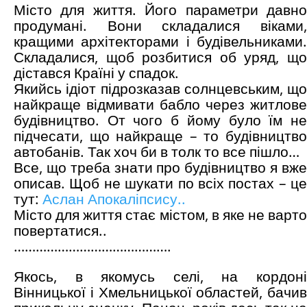
Місто для життя. Його параметри давно
продумані. Вони складалися віками,
кращими архітекторами і будівельниками.
Складалися, щоб розбитися об уряд, що
дістався Країні у спадок.
Якийсь ідіот підрозказав солнцевським, що
найкраще відмивати бабло через житлове
будівництво. От чого б йому було їм не
підчесати, що найкраще – то будівництво
автобанів. Так хоч би в толк то все пішло…
Все, що треба знати про будівництво я вже
описав. Щоб не шукати по всіх постах – це
тут:
Аслан Апокаліпсису..
Місто для життя стає містом, в яке не варто
повертатися..
…………………………………….
Якось, в якомусь селі, на кордоні
Вінницької і Хмельницької областей, бачив