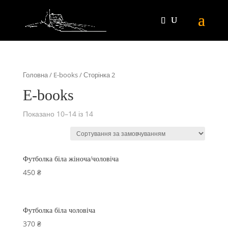
Головна
/
E-books
/ Сторінка 2
E-books
Показано 10–14 із 14
Футболка біла жіноча/чоловіча
450
₴
Футболка біла чоловіча
370
₴