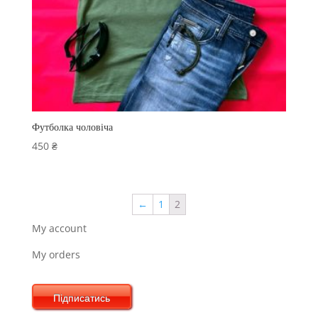
Футболка чоловіча
450
₴
←
1
2
My account
My orders
Підписатись