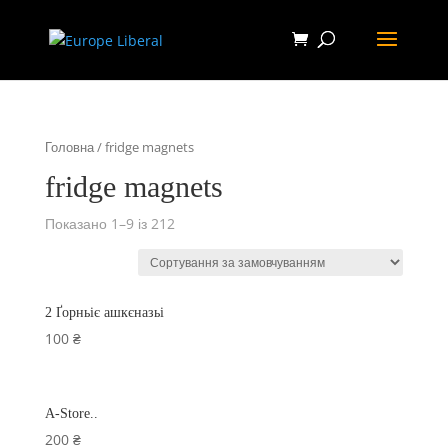
Головна
/ fridge magnets
fridge magnets
Показано 1–9 із 212
2 Ґорньіє ашкєназьі
100
₴
A-Store..
200
₴