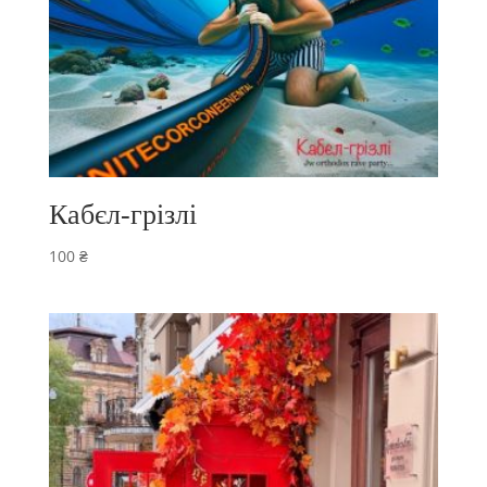
Кабєл-грізлі
100
₴