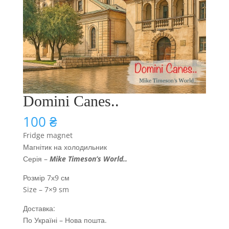
Domini Canes..
100
₴
Fridge magnet
Магнітик на холодильник
Серія –
Mike Timeson’s World
..
Розмір 7х9 см
Size – 7×9 sm
Доставка:
По Україні – Нова пошта.