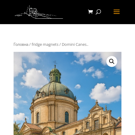
Головна
/
fridge magnets
/ Domini Canes..