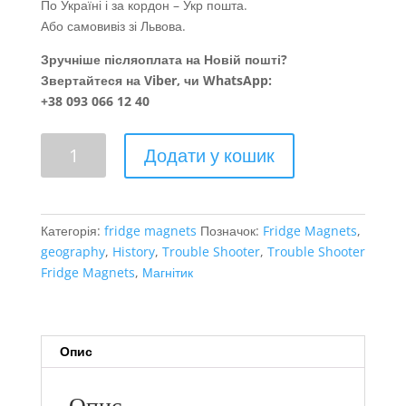
По Україні і за кордон – Укр пошта.
Або самовивіз зі Львова.
Зручніше післяоплата на Новій пошті?
Звертайтеся на Viber, чи WhatsApp:
+38 093 066 12 40
Domini
Додати у кошик
Canes..
кількість
Категорія:
fridge magnets
Позначок:
Fridge Magnets
,
geography
,
History
,
Trouble Shooter
,
Trouble Shooter
Fridge Magnets
,
Магнітик
Опис