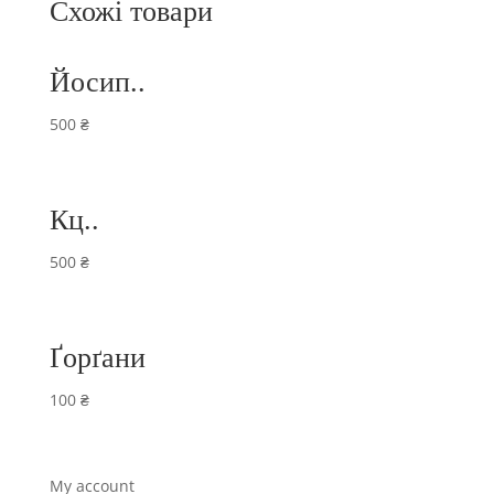
Схожі товари
Йосип..
500
₴
Кц..
500
₴
Ґорґани
100
₴
My account