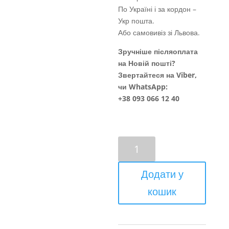
По Україні і за кордон –
Укр пошта.
Або самовивіз зі Львова.
Зручніше післяоплата
на Новій пошті?
Звертайтеся на Viber,
чи WhatsApp:
+38 093 066 12 40
Покуття
кількість
Додати у
кошик