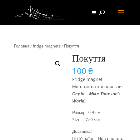
Головна
/
fridge magnets
/ Покуття
Покуття
100
₴
Fridge magnet
Магнітик на холодильник
Серія – Mike Timeson’s
World..
Розмір 7х9 см
Size – 7×9 sm
Доставка:
По Україні – Нова пошта.