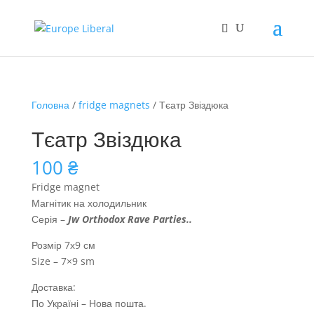
Головна
/
fridge magnets
/ Тєатр Звіздюка
Тєатр Звіздюка
100
₴
Fridge magnet
Магнітик на холодильник
Серія –
Jw Orthodox Rave Parties
..
Розмір 7х9 см
Size – 7×9 sm
Доставка:
По Україні – Нова пошта.