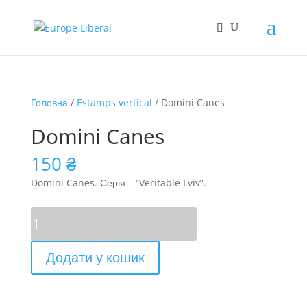
Головна
/
Estamps vertical
/ Domini Canes
Domini Canes
150
₴
Domini Canes. Серія – “Veritable Lviv”.
Domini
Canes
кількість
Додати у кошик