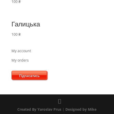
100
₴
Галицька
100
₴
My account
My orders
Підписатись
Created By Yaroslav Prus
|
Designed by Mike