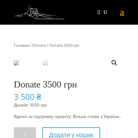
Головна
/
Donate
/ Donate 3500 грн
Donate 3500 грн
3 500
₴
Донейт 3500 грн
Вдячні за підтримку проекту: Вільне слово з України..
Donate
Додати у кошик
3500