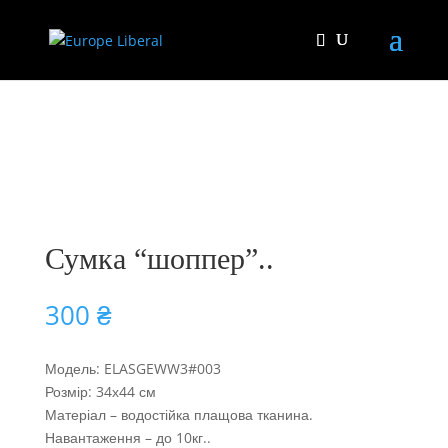
Сумка “шоппер”..
300
₴
Модель: ELASGEWW3#003
Розмір: 34х44 см
Матеріал – водостійка плащова тканина.
Навантаження – до 10кг..