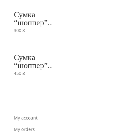
Сумка
“шоппер”..
300
₴
Сумка
“шоппер”..
450
₴
My account
My orders