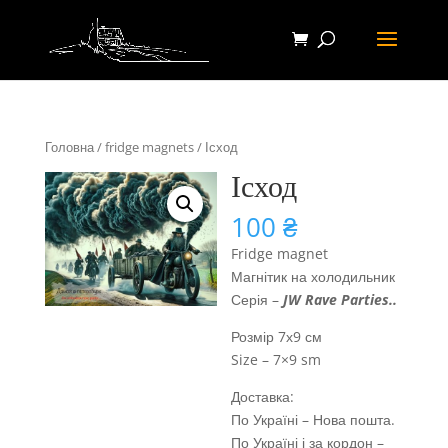
Головна
/
fridge magnets
/ Ісход
Ісход
100
₴
Fridge magnet
Магнітик на холодильник
Серія –
JW
Rave Parties
..
Розмір 7х9 см
Size – 7×9 sm
Доставка:
По Україні – Нова пошта.
По Україні і за кордон –