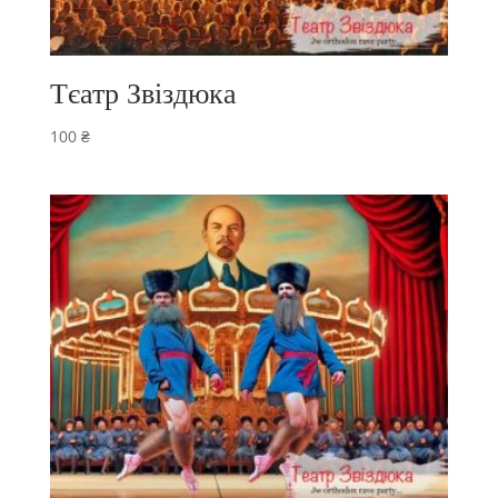
Тєатр Звіздюка
100
₴