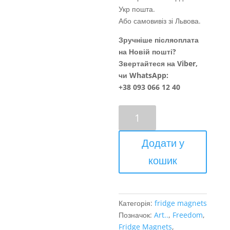
Укр пошта.
Або самовивіз зі Львова.
Зручніше післяоплата
на Новій пошті?
Звертайтеся на Viber,
чи WhatsApp:
+38 093 066 12 40
Ісход
кількість
Додати у
кошик
Категорія:
fridge magnets
Позначок:
Art..
,
Freedom
,
Fridge Magnets
,