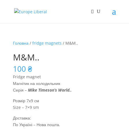
Головна
/
fridge magnets
/ M&M..
M&M..
100
₴
Fridge magnet
Магнітик на холодильник
Серія –
Mike Timeson’s World
..
Розмір 7х9 см
Size – 7×9 sm
Доставка:
По Україні – Нова пошта.