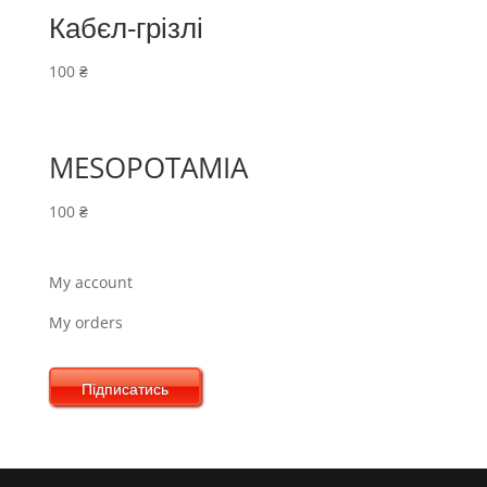
Кабєл-грізлі
100
₴
MESOPOTAMIA
100
₴
My account
My orders
Підписатись