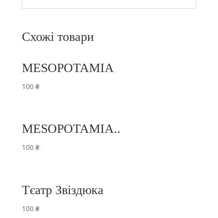
Схожі товари
MESOPOTAMIA
100
₴
MESOPOTAMIA..
100
₴
Тєатр Звіздюка
100
₴