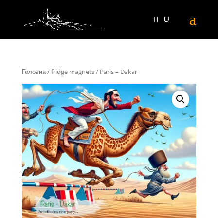
Головна
/
fridge magnets
/ Paris – Dakar