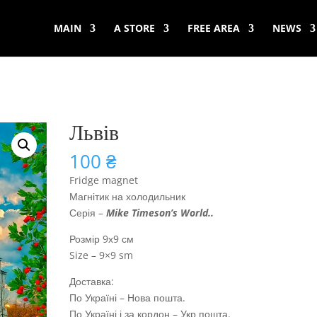
MAIN
A STORE
FREE AREA
NEWS
Львів
100
₴
Fridge magnet
Магнітик на холодильник
Серія –
Mike Timeson’s World
..
Розмір 9х9 см
Size – 9×9 sm
Доставка:
По Україні – Нова пошта.
По Україні і за кордон – Укр пошта.