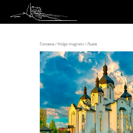
Головна
/
fridge magnets
/ Львів