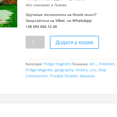
Або самовивіз зі Львова.
Зручніше післяоплата на Новій пошті?
Звертайтеся на Viber, чи WhatsApp:
+38 093 066 12 40
Львів
Додати у кошик
кількість
Категорія:
fridge magnets
Позначок:
Art..
,
Freedom
,
Fridge Magnets
,
geography
,
History
,
Lviv
,
Stop
Communism
,
Trouble Shooter
,
Магнітик