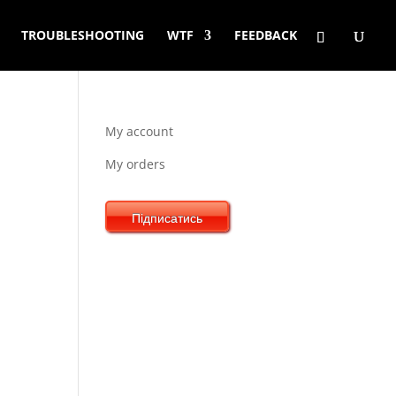
TROUBLESHOOTING
WTF
FEEDBACK
My account
My orders
Підписатись