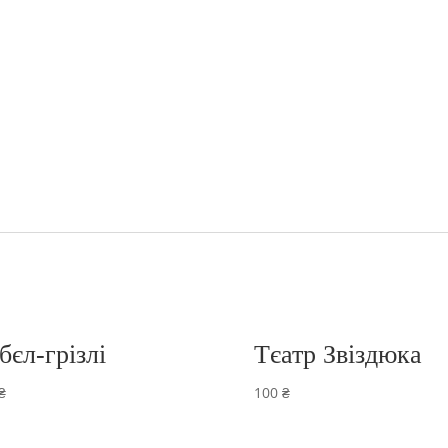
бєл-грізлі
Тєатр Звіздюка
₴
100
₴