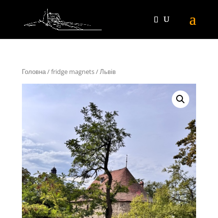
Головна
/
fridge magnets
/ Львів