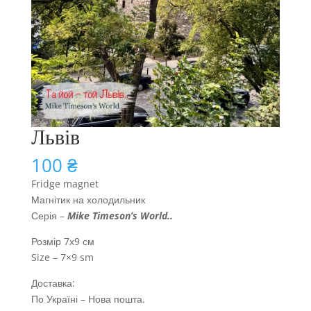
Львів
100
₴
Fridge magnet
Магнітик на холодильник
Серія –
Mike Timeson’s World
..
Розмір 7х9 см
Size – 7×9 sm
Доставка:
По Україні – Нова пошта.