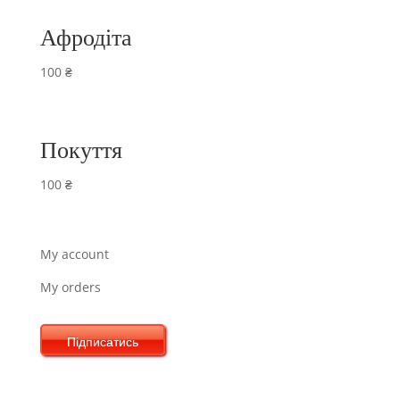
Афродіта
100
₴
Покуття
100
₴
My account
My orders
Підписатись