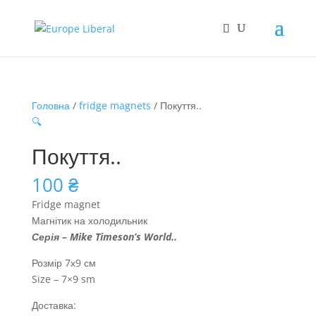
Головна
/
fridge magnets
/ Покуття..
🔍
Покуття..
100
₴
Fridge magnet
Магнітик на холодильник
Серія – Mike Timeson’s World..
Розмір 7х9 см
Size – 7×9 sm
Доставка: