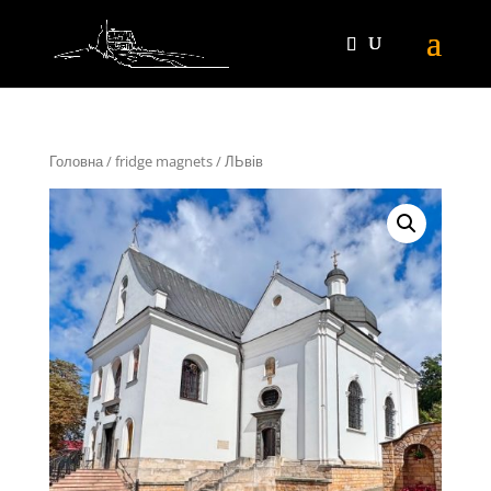
Головна
/
fridge magnets
/ ЛЬвів