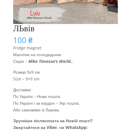
ЛЬвів
100
₴
Fridge magnet
Магнітик на холодидьник
Серія –
Mike Timeson’s World
..
Розмір 9х9 см
Size – 9×9 sm
Доставка:
По Україні – Нова пошта.
По Україні і за кордон – Укр пошта.
Або самовивіз зі Львова.
Зручніше післяоплата на Новій пошті?
Звертайтеся на Viber, чи WhatsApp: