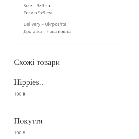
Size – 9×9 sm
Розмір 9х9 см
Delivery – Ukrposhta
Доставка – Нова пошта
Схожі товари
Hippies..
100
₴
Покуття
100
₴