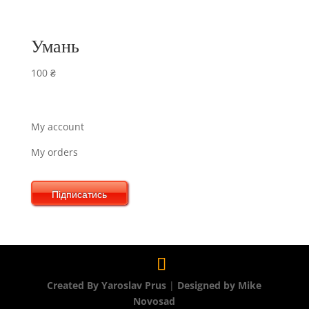
Умань
100
₴
My account
My orders
Підписатись
Created By Yaroslav Prus
|
Designed by Mike
Novosad