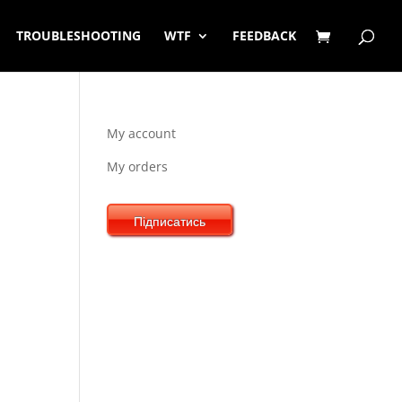
TROUBLESHOOTING
WTF
FEEDBACK
My account
My orders
Підписатись