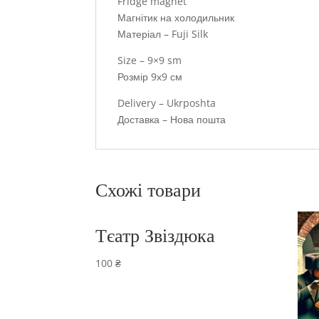
Fridge magnet
Магнітик на холодильник
Матеріал – Fuji Silk
Size – 9×9 sm
Розмір 9х9 см
Delivery – Ukrposhta
Доставка – Нова пошта
Схожі товари
Тєатр Звіздюка
100
₴