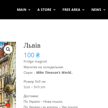
MAIN
A STORE
FREE AREA
NEWS
Львів
100
₴
Fridge magnet
Магнітик на холодильник
Серія –
Mike Timeson’s World
..
Розмір 9х9 см
Size – 9×9 sm
Доставка:
По Україні – Нова пошта.
По Україні і за кордон – Укр пошта.