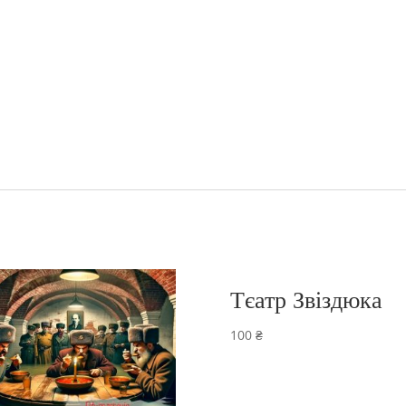
Тєатр Звіздюка
100
₴