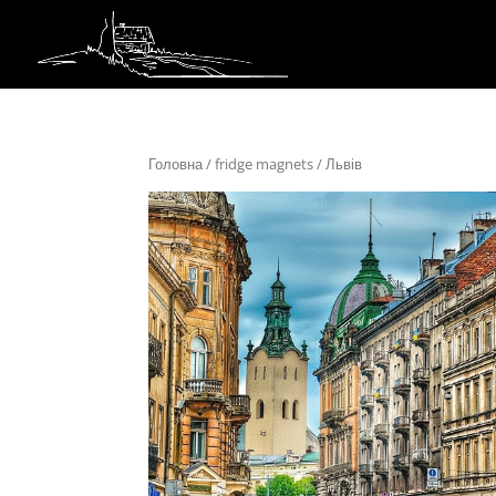
Головна
/
fridge magnets
/ Львів