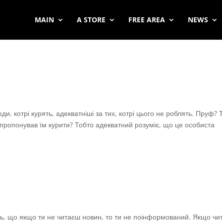
MAIN
A STORE
FREE AREA
NEWS
юди, котрі курять, адекватніші за тих, котрі цього не роблять. Пруф? 
 пропонував їм курити? Тобто адекватний розуміє, що це особиста
уть, що якщо ти не читаєш новин, то ти не поінформований. Якщо ч