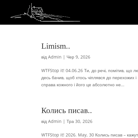
Limism..
від
Admin
|
Чер 9, 2026
WTFStop it! 04.06.26 Ти, до речі, помітив, що л
десь бачив, щоб хтось чіплявся до перехожих і
справа кожного і його це абсолютно не...
Колись писав..
від
Admin
|
Тра 30, 2026
WTFStop it! 2026. May, 30 Колись писав – каж