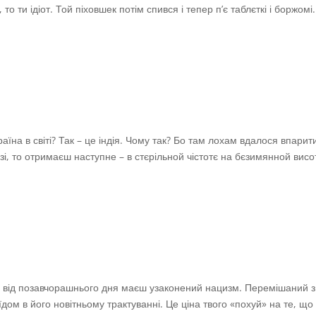
ти ідіот. Той піховшек потім спився і тепер п’є таблєткі і боржомі.
аїна в світі? Так – це індія. Чому так? Бо там лохам вдалося впарит
, то отримаєш наступне – в стєрільной чістотє на бєзимянной висо
й – від позавчорашнього дня маєш узаконений нацизм. Перемішаний з
дом в його новітньому трактуванні. Це ціна твого «похуй» на те, що