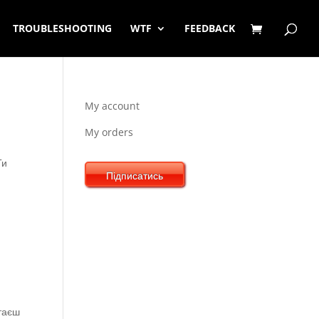
TROUBLESHOOTING
WTF
FEEDBACK
My account
My orders
Ти
Підписатись
итаєш