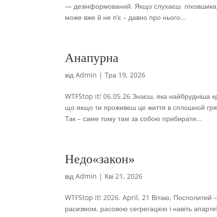
— дезінформований. Якщо слухаєш піховшика, то 
може вже й не п’є – давно про нього...
Анапурна
від
Admin
|
Тра 19, 2026
WTFStop it! 06.05.26 Знаєш, яка найбрудніша кр
що якщо ти проживеш це життя в сплошной грязі
Так – саме тому там за собою прибирати...
Недо«закон»
від
Admin
|
Кві 21, 2026
WTFStop it! 2026. April, 21 Вітаю, Посполити
расизмом, расовою сегрегацією і навіть апартеї