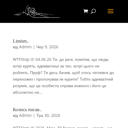
Limism..
від
Admin
|
Чер 9, 2026
WTFStop it! 04.06.26 Ти, до речі, помітив, що люди,
котрі курять, адекватніші за тих, котрі цього не
роблять. Пруф? Ти десь бачив, щоб хтось чіплявся до
перехожих і пропонував їм курити? Тобто адекватний
розуміє, що це особиста справа кожного і його це
абсолютно не...
Колись писав..
від
Admin
|
Тра 30, 2026
WTFStop it! 2026. May, 30 Колись писав – кажуть, що