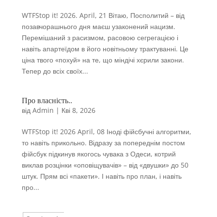
WTFStop it! 2026. April, 21 Вітаю, Посполитий – від
позавчорашнього дня маєш узаконений нацизм.
Перемішаний з расизмом, расовою сегрегацією і
навіть апартеїдом в його новітньому трактуванні. Це
ціна твого «похуй» на те, що міндічі хєрили закони.
Тепер до всіх своїх...
Про власність..
від
Admin
|
Кві 8, 2026
WTFStop it! 2026 April, 08 Іноді фійсбучні алгоритми,
то навіть прикольно. Відразу за попереднім постом
фійсбук підкинув якогось чувака з Одеси, котрий
виклав розцінки «оповіщувачів» – від «двушки» до 50
штук. Прям всі «пакети». І навіть про план, і навіть
про...