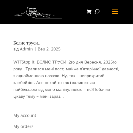
Бєлиє труси..
від
Admin
|
Вер 2, 2025
WTFStop it! БЄЛИЄ ТРУСИ́ ​ 2го дня Вересня, 2025го
року Трапився мені пост, майже п’ятирічної давності,
з однойменною назвою. Ну, так – неприкритий
клікбейтінг. Але нехай то так і залишиться
найбільшою від мене маніпуляцією – нє?Побачив
цікаву тему – мені зараз...
My account
My orders