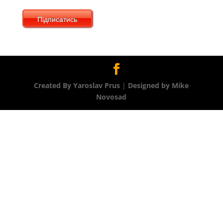
Підписатись
Created By Yaroslav Prus
|
Designed by Mike
Novosad