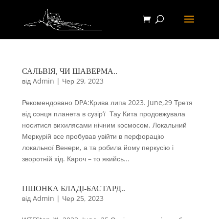
САЛЬВІЯ, ЧИ ШАВЕРМА..
від
Admin
|
Чер 29, 2023
Рекомендовано DPA:Крива липа 2023. June,29 Третя
від сонця планета в сузір’ї Тау Кита продовжувала
носитися вихилясами нічним космосом. Локальний
Меркурій все пробував увійти в перфорацію
локальної Венери, а та робила йому перкусію і
зворотній хід. Кароч – то якийсь...
ПШОНКА БЛАДІ-БАСТАРД..
від
Admin
|
Чер 25, 2023