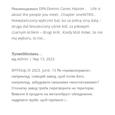
Рекомендовано DPA:Domini Canes Hipster.. ​ Life is
about the people you meet.. Chapter oneINTRO..
Niewytańczony wybrzmi bal, bo za jedną siną dalą –
druga dal.Nieuleczony uśnie ból; za pikowym
czarnym królem – drugi król.. Kiedy ktoś mówi, że nie
ma wyboru, to nie...
Хунвейбєніана…
від
Admin
|
Чер 13, 2023
WTFStop it! 2023. June, 13 Як «приватизувати»,
наприклад, совєцкій завод, щоб потім його,
наприклад, забудувати смішними «многоетажкамі»?
Спочатку завод треба перетворити на територію.
Вивезти й продати на металобрухт обладнання,
надрізати труби, щоб підтікало і...