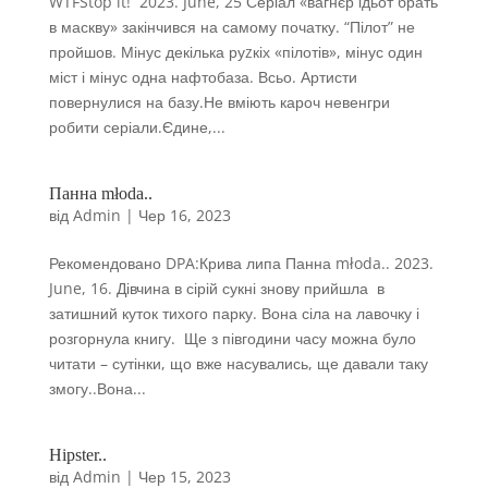
WTFStop it! 2023. June, 25 Серіал «вагнєр ідьот брать
в маскву» закінчився на самому початку. “Пілот” не
пройшов. Мінус декілька руzкіх «пілотів», мінус один
міст і мінус одна нафтобаза. Всьо. Артисти
повернулися на базу.Не вміють кароч невенгри
робити серіали.Єдине,...
Панна młoda..
від
Admin
|
Чер 16, 2023
Рекомендовано DPA:Крива липа Панна młoda.. 2023.
June, 16. Дівчина в сірій сукні знову прийшла в
затишний куток тихого парку. Вона сіла на лавочку і
розгорнула книгу. Ще з півгодини часу можна було
читати – сутінки, що вже насувались, ще давали таку
змогу..Вона...
Hipster..
від
Admin
|
Чер 15, 2023