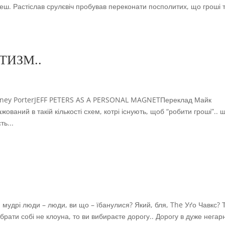
 кеш. Растіслав срулєвіч пробував переконати посполитих, що гроші 
ТИЗМ..
dney PorterJEFF PETERS AS A PERSONAL MAGNETПереклад Майк
ований в такій кількості схем, котрі існують, щоб “робити гроші”.. 
ть...
м мудрі люди – люди, ви що – їбанулися? Який, бля, The Уґо Чавкс? 
ибрати собі не клоуна, то ви вибираєте дорогу.. Дорогу в дуже негар