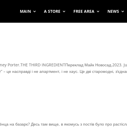
MAIN
A STORE
FREE AREA
NEWS
ney Porter.THE THIRD INGREDIENTПереклад Майк Новосад.2023. Ju
– це насправді і не апартмент, і не хаус. Це дві старомодні, з’єдна
 яёнца на базарє? Десь там вище, в якомусь з постів було про растіс