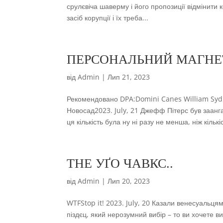
срулєвіча шаверму і його пропозиції відмінити
засіб корупції і їх треба...
ПЕРСОНАЛЬНИЙ МАГНЕ
від
Admin
|
Лип 21, 2023
Рекомендовано DPA:Domini Canes William Sy
Новосад2023. July, 21 Джефф Пітерс був заангаж
ця кількість була ну ні разу не менша, ніж кількіс
THE УҐО ЧАВКС..
від
Admin
|
Лип 20, 2023
WTFStop it! 2023. July, 20 Казали венесуальця
піздєц, який нерозумний вибір – то ви хочете в