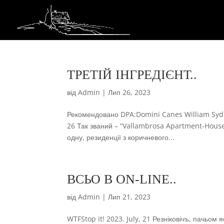
ТРЕТІЙ ІНГРЕДІЄНТ..
від
Admin
|
Лип 26, 2023
Рекомендовано DPA:Domini Canes William Syd
26 Так званий – “Vallambrosa Apartment-House” 
одну, резиденції з коричневого...
ВСЬО В ON-LINE..
від
Admin
|
Лип 21, 2023
WTFStop it! 2023. July, 21 Резніковічъ, пачьом