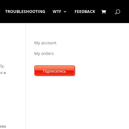
TROUBLESHOOTING
WTF
FEEDBACK
My account
My orders
ly,
Підписатись
ні в
лава